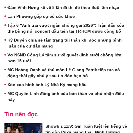
Đàm Vĩnh Hưng kể về 8 lần đi thi để theo đuổi âm nhạc
Lan Phương gặp sự cố sức khoẻ
Tập 6 “Anh trai vượt ngàn chông gai 2026”: Trận đấu xóa
thẻ bùng nổ, concert đầu tiên tại TP.HCM được công bố
Kỳ Duyên chia sẻ tâm trạng tủi thân khi đọc những bình
luận của cư dân mạng
Vợ NSND Công Lý tâm sự về quyết định cưới chồng lớn
hơn 15 tuổi
MC Hoàng Oanh và thủ môn Lê Giang Patrik tiếp tục có
động thái gây chú ý sau tin đồn hẹn hò
Xôn xao hình ảnh Lý Nhã Kỳ mang bầu
MC Quyền Linh đăng ảnh của bản thân và phủ nhận điều
này
Tin nên đọc
Showbiz 11/9: Gin Tuấn Kiệt lên tiếng về
tin đồn Puka mang thai, Ninh Dương