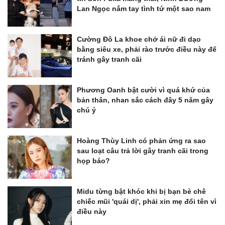
Lan Ngọc nắm tay tình tứ một sao nam
Cường Đô La khoe chở ái nữ đi dạo
bằng siêu xe, phải rào trước điều này để
tránh gây tranh cãi
Phương Oanh bật cười vì quá khứ của
bản thân, nhan sắc cách đây 5 năm gây
chú ý
Hoàng Thùy Linh có phản ứng ra sao
sau loạt câu trả lời gây tranh cãi trong
họp báo?
Midu từng bật khóc khi bị bạn bè chê
chiếc mũi 'quái dị', phải xin mẹ đổi tên vì
điều này