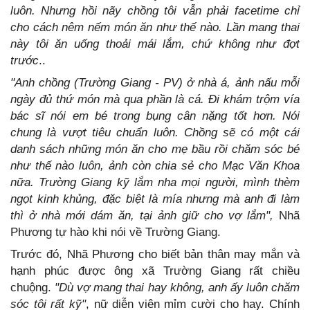
luôn. Nhưng hồi nãy chồng tôi vẫn phải facetime chỉ
cho cách nêm nếm món ăn như thế nào. Lần mang thai
này tôi ăn uống thoải mái lắm, chứ không như đợt
trước
..
"Anh chồng (Trường Giang - PV) ở nhà á, ảnh nấu mỗi
ngày đủ thứ món mà qua phần là cá. Đi khám trộm vía
bác sĩ nói em bé trong bụng cân nặng tốt hơn. Nói
chung là vượt tiêu chuẩn luôn. Chồng sẽ có một cái
danh sách những món ăn cho mẹ bầu rồi chăm sóc bé
như thế nào luôn, ảnh còn chia sẻ cho Mạc Văn Khoa
nữa. Trường Giang kỹ lắm nha mọi người, mình thèm
ngọt kinh khủng, đặc biệt là mía nhưng mà anh đi làm
thì ở nhà mới dám ăn, tại ảnh giữ cho vợ lắm",
Nhã
Phương tự hào khi nói về Trường Giang.
Trước đó, Nhã Phương cho biết bản thân may mắn và
hạnh phúc được ông xã Trường Giang rất chiều
chuộng.
"Dù vợ mang thai hay không, anh ấy luôn chăm
sóc tôi rất kỹ"
, nữ diễn viên mỉm cười cho hay. Chính