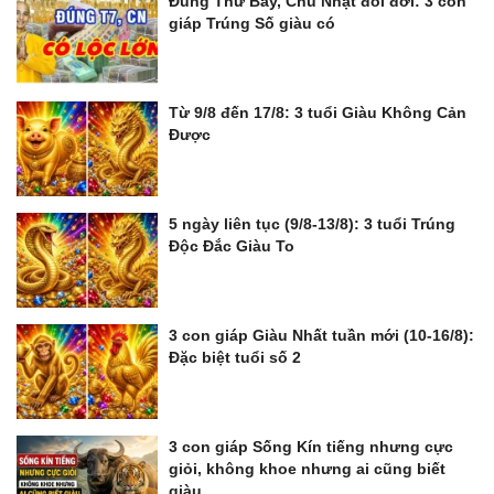
Đúng Thứ Bảy, Chủ Nhật đổi đời: 3 con
giáp Trúng Số giàu có
Từ 9/8 đến 17/8: 3 tuổi Giàu Không Cản
Được
5 ngày liên tục (9/8-13/8): 3 tuổi Trúng
Độc Đắc Giàu To
3 con giáp Giàu Nhất tuần mới (10-16/8):
Đặc biệt tuổi số 2
3 con giáp Sống Kín tiếng nhưng cực
giỏi, không khoe nhưng ai cũng biết
giàu