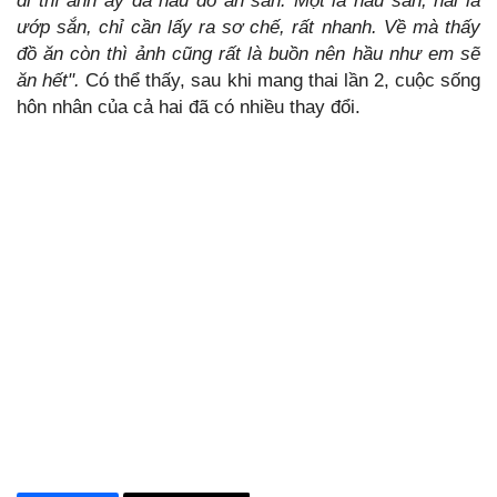
đi thì anh ấy đã nấu đồ ăn sẵn. Một là nẫu sẵn, hai là
ướp sắn, chỉ cần lấy ra sơ chế, rất nhanh. Về mà thấy
đồ ăn còn thì ảnh cũng rất là buồn nên hầu như em sẽ
ăn hết".
Có thể thấy, sau khi mang thai lần 2, cuộc sống
hôn nhân của cả hai đã có nhiều thay đổi.