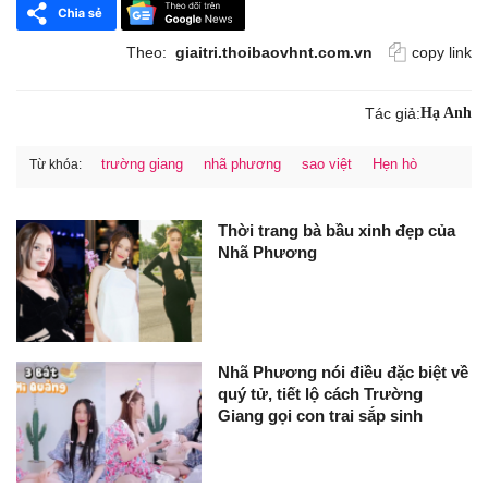
Theo:
giaitri.thoibaovhnt.com.vn
copy link
Tác giả:
Hạ Anh
trường giang
nhã phương
sao việt
Hẹn hò
Từ khóa:
Thời trang bà bầu xinh đẹp của
Nhã Phương
Nhã Phương nói điều đặc biệt về
quý tử, tiết lộ cách Trường
Giang gọi con trai sắp sinh