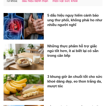
dấu hiệu bệnh thận
mẹo vặt sức khỏe
Từ khóa:
5 dấu hiệu nguy hiểm cảnh báo
ung thư phổi, không phải ho như
nhiều người nghĩ
Những thực phẩm hỗ trợ giấc
ngủ tốt hơn, ít ai biết lại có sẵn
trong căn bếp
3 khung giờ ăn chuối tốt cho sức
khoẻ dáng đẹp, eo thon trắng da,
mượt tóc