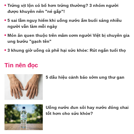
Trứng vịt lộn có bổ hơn trứng thường? 3 nhóm người
được khuyên nên "né gấp"!
5 sai lầm nguy hiểm khi uống nước ấm buổi sáng nhiều
người vẫn làm mỗi ngày
Món ăn quen thuộc trên mâm cơm người Việt bị chuyên gia
ung bướu "gạch tên"
3 khung giờ uống cà phê hại sức khỏe: Rút ngắn tuổi thọ
Tin nên đọc
5 dấu hiệu cảnh báo sớm ung thư gan
Uống nước đun sôi hay nước đóng chai
tốt hơn cho sức khỏe?