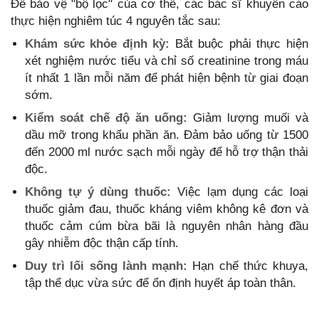
Để bảo vệ "bộ lọc" của cơ thể, các bác sĩ khuyến cáo
thực hiện nghiêm túc 4 nguyên tắc sau:
Khám sức khỏe định kỳ:
Bắt buộc phải thực hiện
xét nghiệm nước tiểu và chỉ số creatinine trong máu
ít nhất 1 lần mỗi năm để phát hiện bệnh từ giai đoạn
sớm.
Kiểm soát chế độ ăn uống:
Giảm lượng muối và
dầu mỡ trong khẩu phần ăn. Đảm bảo uống từ 1500
đến 2000 ml nước sạch mỗi ngày để hỗ trợ thận thải
độc.
Không tự ý dùng thuốc:
Việc lạm dụng các loại
thuốc giảm đau, thuốc kháng viêm không kê đơn và
thuốc cảm cúm bừa bãi là nguyên nhân hàng đầu
gây nhiễm độc thận cấp tính.
Duy trì lối sống lành mạnh:
Hạn chế thức khuya,
tập thể dục vừa sức để ổn định huyết áp toàn thân.