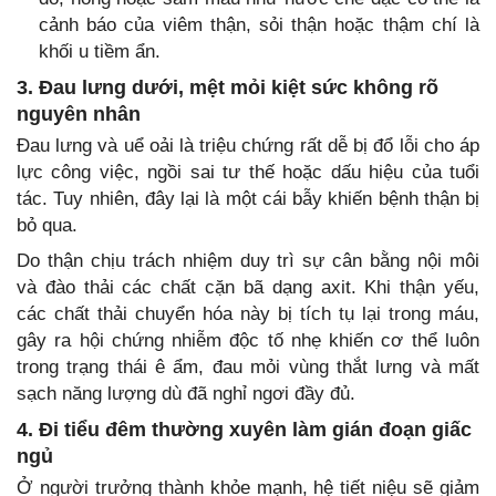
cảnh báo của viêm thận, sỏi thận hoặc thậm chí là
khối u tiềm ẩn.
3. Đau lưng dưới, mệt mỏi kiệt sức không rõ
nguyên nhân
Đau lưng và uể oải là triệu chứng rất dễ bị đổ lỗi cho áp
lực công việc, ngồi sai tư thế hoặc dấu hiệu của tuổi
tác. Tuy nhiên, đây lại là một cái bẫy khiến bệnh thận bị
bỏ qua.
Do thận chịu trách nhiệm duy trì sự cân bằng nội môi
và đào thải các chất cặn bã dạng axit. Khi thận yếu,
các chất thải chuyển hóa này bị tích tụ lại trong máu,
gây ra hội chứng nhiễm độc tố nhẹ khiến cơ thể luôn
trong trạng thái ê ẩm, đau mỏi vùng thắt lưng và mất
sạch năng lượng dù đã nghỉ ngơi đầy đủ.
4. Đi tiểu đêm thường xuyên làm gián đoạn giấc
ngủ
Ở người trưởng thành khỏe mạnh, hệ tiết niệu sẽ giảm