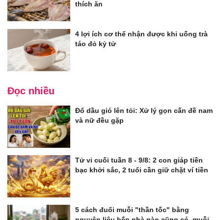
thích ăn
4 lợi ích cơ thể nhận được khi uống trà
táo đỏ kỷ tử
Đọc nhiều
Đổ dầu gió lên tỏi: Xử lý gọn cấn đề nam
và nữ đều gặp
Tử vi cuối tuần 8 - 9/8: 2 con giáp tiền
bạc khởi sắc, 2 tuổi cần giữ chặt ví tiền
5 cách đuổi muỗi "thần tốc" bằng
nguyên liệu bếp nhà nào cũng có, muỗi