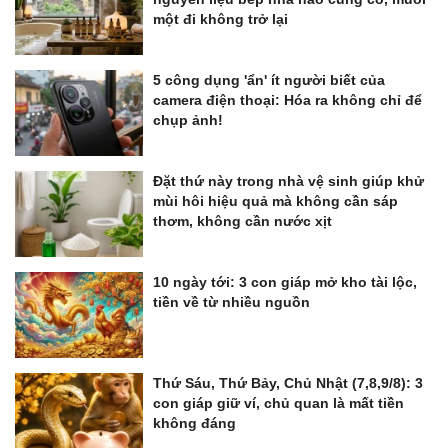
một đi không trở lại
5 công dụng 'ẩn' ít người biết của
camera điện thoại: Hóa ra không chỉ để
chụp ảnh!
Đặt thứ này trong nhà vệ sinh giúp khử
mùi hôi hiệu quả mà không cần sáp
thơm, không cần nước xịt
10 ngày tới: 3 con giáp mở kho tài lộc,
tiền về từ nhiều nguồn
Thứ Sáu, Thứ Bảy, Chủ Nhật (7,8,9/8): 3
con giáp giữ ví, chủ quan là mất tiền
không đáng