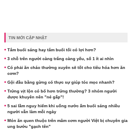
TIN MỚI CẬP NHẬT
Tắm buổi sáng hay tắm buổi tối có lợi hơn?
3 chỗ trên người càng trắng càng yếu, số 1 ít ai nhìn
Có phải ăn cháo thường xuyên sẽ tốt cho tiêu hóa hơn ăn
cơm?
Gội đầu bằng gừng có thực sự giúp tóc mọc nhanh?
Trứng vịt lộn có bổ hơn trứng thường? 3 nhóm người
được khuyên nên "né gấp"!
5 sai lầm nguy hiểm khi uống nước ấm buổi sáng nhiều
người vẫn làm mỗi ngày
Món ăn quen thuộc trên mâm cơm người Việt bị chuyên gia
ung bướu "gạch tên"