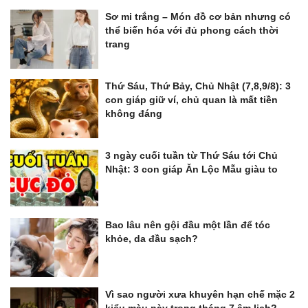
Sơ mi trắng – Món đồ cơ bản nhưng có
thể biến hóa với đủ phong cách thời
trang
Thứ Sáu, Thứ Bảy, Chủ Nhật (7,8,9/8): 3
con giáp giữ ví, chủ quan là mất tiền
không đáng
3 ngày cuối tuần từ Thứ Sáu tới Chủ
Nhật: 3 con giáp Ăn Lộc Mẫu giàu to
Bao lâu nên gội đầu một lần để tóc
khỏe, da đầu sạch?
Vì sao người xưa khuyên hạn chế mặc 2
kiểu màu này trong tháng 7 âm lịch?