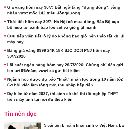
Giá vàng hôm nay 30/7: Bất ngờ tăng "dựng đứng", vàng
nhẫn vượt mốc 142 triệu đồng/lượng
Thời tiết hôm nay 30/7: Hà Nội có mưa dông, Bắc Bộ cục
bộ mưa to, cảnh báo lốc sét và gió giật mạnh
Cựu tiếp viên tiết lộ lý do không bao giờ nên tháo tất khi đi
máy bay
Bảng giá vàng 9999 24K 18K SJC DOJI PNJ hôm nay
30/7/2026
Lãi suất ngân hàng hôm nay 29/7/2026: Chứng chỉ tiền gửi
lên tới 9%/năm, vượt xa gửi tiết kiệm
Ngành học được dự báo "khát" nhân lực trong 10 năm tới:
Cơ hội việc làm rộng mở, thu nhập hấp dẫn
Dự kiến từ năm 2027, thí sinh có thể thi tốt nghiệp THPT
trên máy tính tại nơi đủ điều kiện
Tin nên đọc
5 cái tên bị cấm khai sinh ở Việt Nam, ba