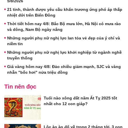
5/8/2026
21 tỉnh, thành được yêu cầu khẩn trương ứng phó áp thấp
nhiệt đới trên Biển Đông
Thời tiết hôm nay 4/8: Bắc Bộ mưa lớn, Hà Nội có mưa rào
và dông, Nam Bộ ngày nắng
Những người phụ nữ nghị lực lan tỏa vẻ đẹp của ý chí và
niềm tin
Những người phụ nữ nghị lực khởi nghiệp từ ngành nghề
truyền thống
Giá vàng hôm nay 4/8: Đảo chiều giảm mạnh, SJC và vàng
nhẫn "bốc hơi" nửa triệu đồng
Tin nên đọc
Tuổi nào xông đất năm Ất Tỵ 2025 tốt
nhất cho 12 con giáp?
Lộc ào ào đổ về trong 2 tháng tới, 3 con