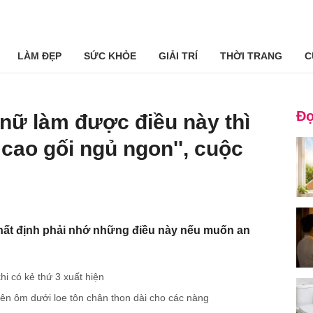
LÀM ĐẸP
SỨC KHỎE
GIẢI TRÍ
THỜI TRANG
C
Đọ
 nữ làm được điều này thì
 cao gối ngủ ngon'', cuộc
hất định phải nhớ những điều này nếu muốn an
i có kẻ thứ 3 xuất hiện
ên ôm dưới loe tôn chân thon dài cho các nàng