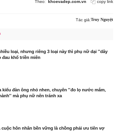
Theo:
khoevadep.com.vn
copy link
Tác giả:
Truy Nguyệt
h
iều loại, nhưng riêng 3 loại này thì phụ nữ dại ''dây
o đau khổ triền miên
a kiểu đàn ông nhỏ nhen, chuyên ''đo lọ nước mắm,
ành'' mà phụ nữ nên tránh xa
 cuộc hôn nhân bền vững là chồng phải ưu tiên vợ