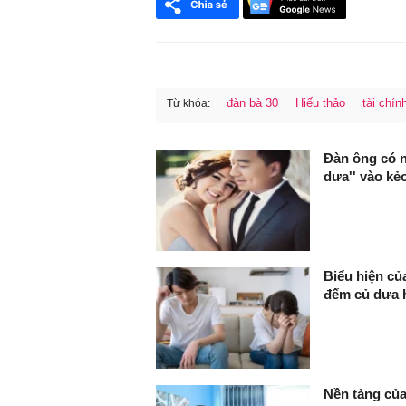
đàn bà 30
Hiếu thảo
tài chín
Từ khóa:
FaceBook
Đàn ông có nh
dưa'' vào kẻ
Biểu hiện củ
đếm củ dưa h
Nền tảng của