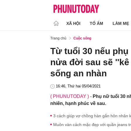
XÃ HỘI
TỔ ẤM
LÀM MẸ
Trang chủ
Cuộc sống
Từ tuổi 30 nếu phụ
nửa đời sau sẽ ''kê
sống an nhàn
16:46, Thứ hai 05/04/2021
( PHUNUTODAY )
-
Phụ nữ tuổi 30 n
nhiên, hạnh phúc về sau.
3 cách giúp vợ chồng hàn gắn hôn nhân kh
Muôn vàn cách mặc đẹp với quần jeans tr