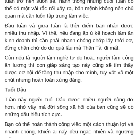
tuần trở nên suôn sẻ, hanh thông nhưng cuối tuần có
thể có một vài rắc rối xảy ra, bản mệnh không nên chủ
quan mà cần luôn tập trung làm việc.
Đầu tuần và giữa tuần là thời điểm bạn nhận được
nhiều thu nhập. Vì thế, nếu đang ấp ủ kế hoạch làm ăn
kinh doanh thì cần phải nhanh chóng chớp lấy thời cơ,
đừng chần chừ do dự quá lâu mà Thần Tài đi mất.
Còn nếu là người làm nghề tự do hoặc người làm công
ăn lương thì con giáp sáng tạo này cũng sẽ tìm thấy
được cơ hội để tăng thu nhập cho mình, tuy vất vả một
chút nhưng hoàn toàn xứng đáng.
Tuổi Dậu
Tuần này người tuổi Dậu được nhiều người nâng đỡ
hơn, nhờ vậy mà đời sống xã hội của bạn cũng sẽ có
những dấu hiệu tích cực.
Bạn có thể hoàn thành công việc một cách thuận lợi và
nhanh chóng, khiến ai nấy đều ngạc nhiên và ngưỡng