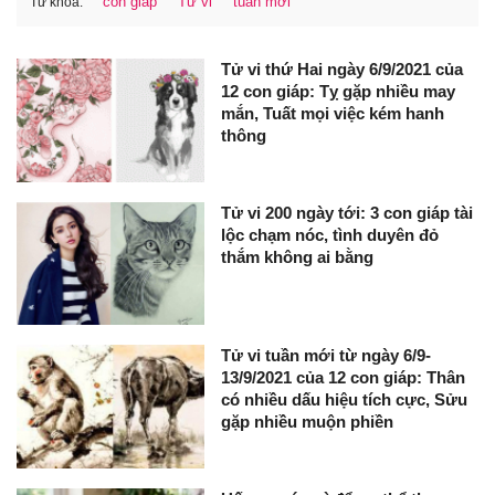
con giáp
Tử vi
tuần mới
Từ khóa:
Tử vi thứ Hai ngày 6/9/2021 của
12 con giáp: Tỵ gặp nhiều may
mắn, Tuất mọi việc kém hanh
thông
Tử vi 200 ngày tới: 3 con giáp tài
lộc chạm nóc, tình duyên đỏ
thắm không ai bằng
Tử vi tuần mới từ ngày 6/9-
13/9/2021 của 12 con giáp: Thân
có nhiều dấu hiệu tích cực, Sửu
gặp nhiều muộn phiền