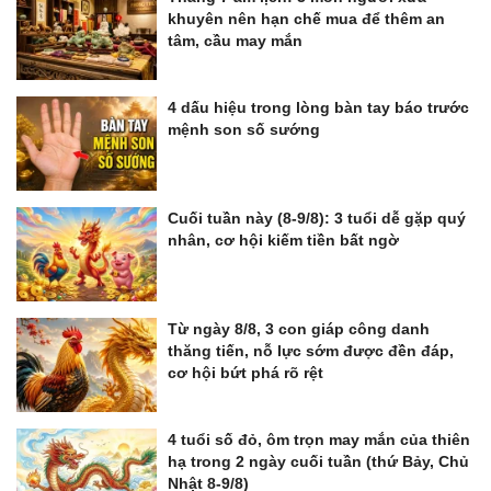
khuyên nên hạn chế mua để thêm an
tâm, cầu may mắn
4 dấu hiệu trong lòng bàn tay báo trước
mệnh son số sướng
Cuối tuần này (8-9/8): 3 tuổi dễ gặp quý
nhân, cơ hội kiếm tiền bất ngờ
Từ ngày 8/8, 3 con giáp công danh
thăng tiến, nỗ lực sớm được đền đáp,
cơ hội bứt phá rõ rệt
4 tuổi số đỏ, ôm trọn may mắn của thiên
hạ trong 2 ngày cuối tuần (thứ Bảy, Chủ
Nhật 8-9/8)