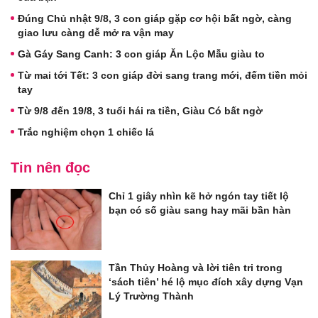
Đúng Chủ nhật 9/8, 3 con giáp gặp cơ hội bất ngờ, càng
giao lưu càng dễ mở ra vận may
Gà Gáy Sang Canh: 3 con giáp Ăn Lộc Mẫu giàu to
Từ mai tới Tết: 3 con giáp đời sang trang mới, đếm tiền mỏi
tay
Từ 9/8 đến 19/8, 3 tuổi hái ra tiền, Giàu Có bất ngờ
Trắc nghiệm chọn 1 chiếc lá
Tin nên đọc
Chỉ 1 giây nhìn kẽ hở ngón tay tiết lộ
bạn có số giàu sang hay mãi bần hàn
Tần Thủy Hoàng và lời tiên tri trong
‘sách tiên’ hé lộ mục đích xây dựng Vạn
Lý Trường Thành