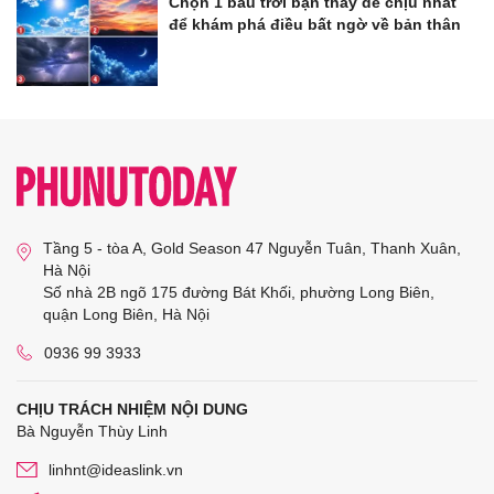
Chọn 1 bầu trời bạn thấy dễ chịu nhất
để khám phá điều bất ngờ về bản thân
Tầng 5 - tòa A, Gold Season 47 Nguyễn Tuân, Thanh Xuân,
Hà Nội
Số nhà 2B ngõ 175 đường Bát Khối, phường Long Biên,
quận Long Biên, Hà Nội
0936 99 3933
CHỊU TRÁCH NHIỆM NỘI DUNG
Bà Nguyễn Thùy Linh
linhnt@ideaslink.vn