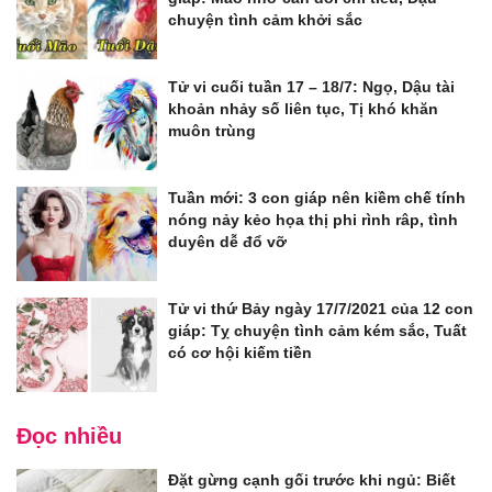
chuyện tình cảm khởi sắc
Tử vi cuối tuần 17 – 18/7: Ngọ, Dậu tài
khoản nhảy số liên tục, Tị khó khăn
muôn trùng
Tuần mới: 3 con giáp nên kiềm chế tính
nóng nảy kẻo họa thị phi rình râp, tình
duyên dễ đổ vỡ
Tử vi thứ Bảy ngày 17/7/2021 của 12 con
giáp: Tỵ chuyện tình cảm kém sắc, Tuất
có cơ hội kiếm tiền
Đọc nhiều
Đặt gừng cạnh gối trước khi ngủ: Biết