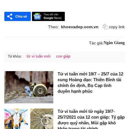
Theo:
khoevadep.com.vn
copy link
Tác giả:
Ngân Giang
tử vi tuần mới
con giáp
Từ khóa:
Tử vi tuần mới 19/7 – 25/7 của 12
cung Hoàng đạo: Thiên Bình tài
chính ổn định, Bọ Cạp tình
duyên hạnh phúc
Tử vi tuần mới từ ngày 19/7-
25/7/2021 của 12 con giáp: Tý gặp
được quý nhân, Mùi gặp khó
khăn trong tài chính