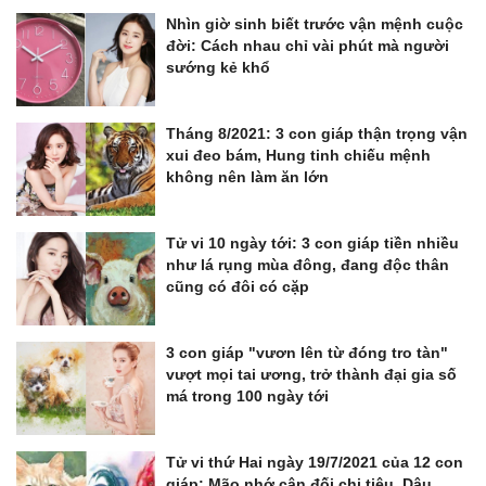
Nhìn giờ sinh biết trước vận mệnh cuộc
đời: Cách nhau chỉ vài phút mà người
sướng kẻ khổ
Tháng 8/2021: 3 con giáp thận trọng vận
xui đeo bám, Hung tinh chiếu mệnh
không nên làm ăn lớn
Tử vi 10 ngày tới: 3 con giáp tiền nhiều
như lá rụng mùa đông, đang độc thân
cũng có đôi có cặp
3 con giáp "vươn lên từ đóng tro tàn"
vượt mọi tai ương, trở thành đại gia số
má trong 100 ngày tới
Tử vi thứ Hai ngày 19/7/2021 của 12 con
giáp: Mão nhớ cân đối chi tiêu, Dậu