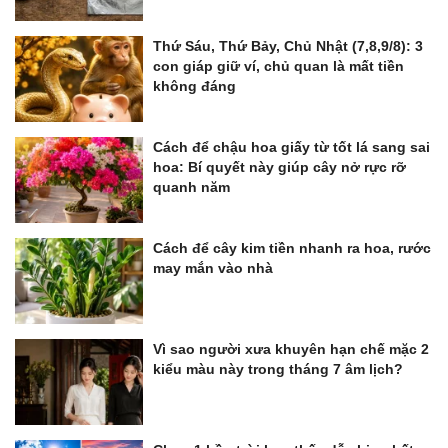
Thứ Sáu, Thứ Bảy, Chủ Nhật (7,8,9/8): 3
con giáp giữ ví, chủ quan là mất tiền
không đáng
Cách để chậu hoa giấy từ tốt lá sang sai
hoa: Bí quyết này giúp cây nở rực rỡ
quanh năm
Cách để cây kim tiền nhanh ra hoa, rước
may mắn vào nhà
Vì sao người xưa khuyên hạn chế mặc 2
kiểu màu này trong tháng 7 âm lịch?