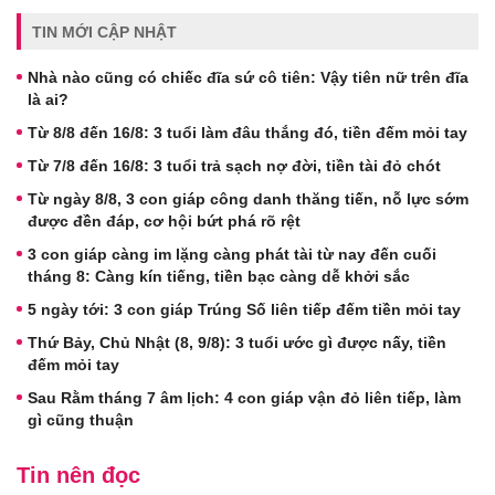
TIN MỚI CẬP NHẬT
Nhà nào cũng có chiếc đĩa sứ cô tiên: Vậy tiên nữ trên đĩa
là ai?
Từ 8/8 đến 16/8: 3 tuổi làm đâu thắng đó, tiền đếm mỏi tay
Từ 7/8 đến 16/8: 3 tuổi trả sạch nợ đời, tiền tài đỏ chót
Từ ngày 8/8, 3 con giáp công danh thăng tiến, nỗ lực sớm
được đền đáp, cơ hội bứt phá rõ rệt
3 con giáp càng im lặng càng phát tài từ nay đến cuối
tháng 8: Càng kín tiếng, tiền bạc càng dễ khởi sắc
5 ngày tới: 3 con giáp Trúng Số liên tiếp đếm tiền mỏi tay
Thứ Bảy, Chủ Nhật (8, 9/8): 3 tuổi ước gì được nấy, tiền
đếm mỏi tay
Sau Rằm tháng 7 âm lịch: 4 con giáp vận đỏ liên tiếp, làm
gì cũng thuận
Tin nên đọc