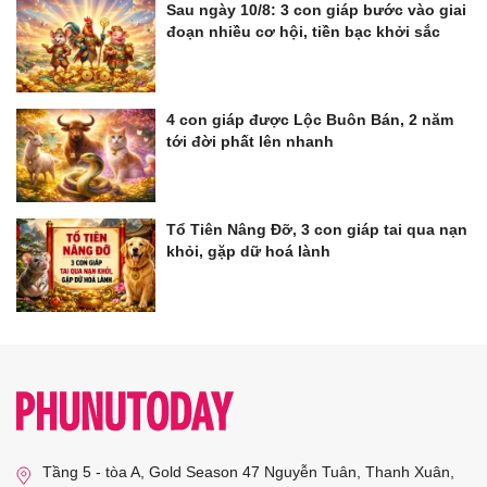
Sau ngày 10/8: 3 con giáp bước vào giai
đoạn nhiều cơ hội, tiền bạc khởi sắc
4 con giáp được Lộc Buôn Bán, 2 năm
tới đời phất lên nhanh
Tổ Tiên Nâng Đỡ, 3 con giáp tai qua nạn
khỏi, gặp dữ hoá lành
Tầng 5 - tòa A, Gold Season 47 Nguyễn Tuân, Thanh Xuân,