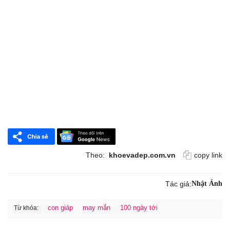
Theo:
khoevadep.com.vn
copy link
Tác giả:
Nhật Ánh
con giáp
may mắn
100 ngày tới
Từ khóa: