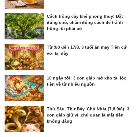
Cách trồng cây khế phong thủy: Đặt
đúng chỗ, chăm đúng cách để tránh
trồng rồi phải bỏ
Từ 9/8 đến 17/8, 3 tuổi ăn may Tiền cứ
vơi lại đầy
10 ngày tới: 3 con giáp mở kho tài lộc,
tiền về từ nhiều nguồn
Thứ Sáu, Thứ Bảy, Chủ Nhật (7,8,9/8): 3
con giáp giữ ví, chủ quan là mất tiền
không đáng