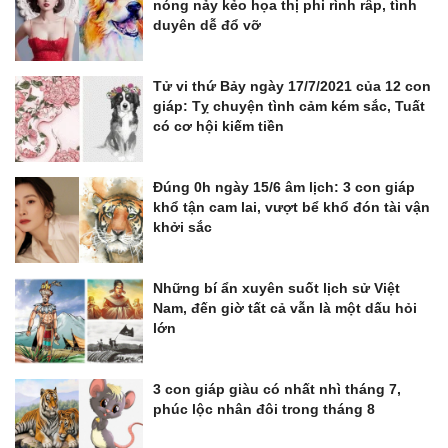
nóng nảy kẻo họa thị phi rình râp, tình
duyên dễ đổ vỡ
Tử vi thứ Bảy ngày 17/7/2021 của 12 con
giáp: Tỵ chuyện tình cảm kém sắc, Tuất
có cơ hội kiếm tiền
Đúng 0h ngày 15/6 âm lịch: 3 con giáp
khổ tận cam lai, vượt bể khổ đón tài vận
khởi sắc
Những bí ẩn xuyên suốt lịch sử Việt
Nam, đến giờ tất cả vẫn là một dấu hỏi
lớn
3 con giáp giàu có nhất nhì tháng 7,
phúc lộc nhân đôi trong tháng 8