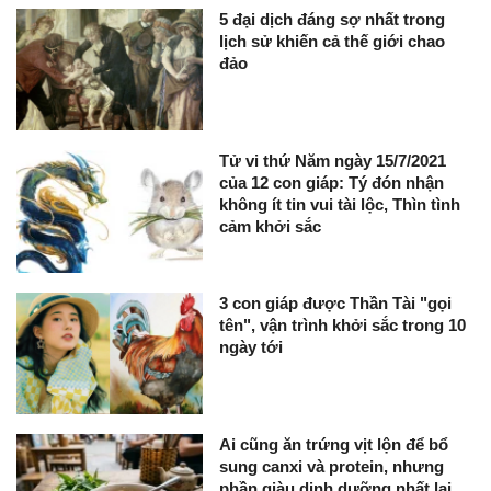
5 đại dịch đáng sợ nhất trong
lịch sử khiến cả thế giới chao
đảo
Tử vi thứ Năm ngày 15/7/2021
của 12 con giáp: Tý đón nhận
không ít tin vui tài lộc, Thìn tình
cảm khởi sắc
3 con giáp được Thần Tài "gọi
tên", vận trình khởi sắc trong 10
ngày tới
Ai cũng ăn trứng vịt lộn để bổ
sung canxi và protein, nhưng
phần giàu dinh dưỡng nhất lại