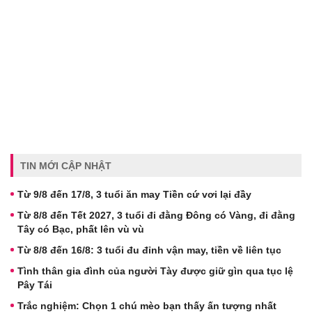
TIN MỚI CẬP NHẬT
Từ 9/8 đến 17/8, 3 tuổi ăn may Tiền cứ vơi lại đầy
Từ 8/8 đến Tết 2027, 3 tuổi đi đằng Đông có Vàng, đi đằng
Tây có Bạc, phất lên vù vù
Từ 8/8 đến 16/8: 3 tuổi đu đỉnh vận may, tiền về liên tục
Tình thân gia đình của người Tày được giữ gìn qua tục lệ
Pây Tái
Trắc nghiệm: Chọn 1 chú mèo bạn thấy ấn tượng nhất