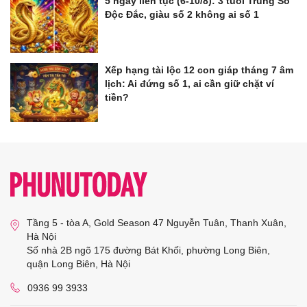
5 ngày liên tục (6-10/8): 3 tuổi Trúng Số
Độc Đắc, giàu số 2 không ai số 1
Xếp hạng tài lộc 12 con giáp tháng 7 âm
lịch: Ai đứng số 1, ai cần giữ chặt ví
tiền?
Tầng 5 - tòa A, Gold Season 47 Nguyễn Tuân, Thanh Xuân,
Hà Nội
Số nhà 2B ngõ 175 đường Bát Khối, phường Long Biên,
quận Long Biên, Hà Nội
0936 99 3933