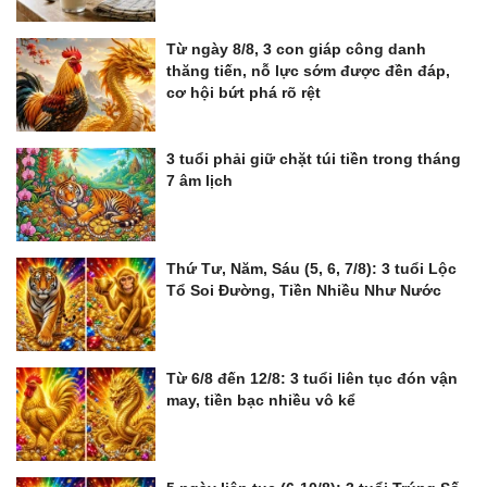
Từ ngày 8/8, 3 con giáp công danh
thăng tiến, nỗ lực sớm được đền đáp,
cơ hội bứt phá rõ rệt
3 tuổi phải giữ chặt túi tiền trong tháng
7 âm lịch
Thứ Tư, Năm, Sáu (5, 6, 7/8): 3 tuổi Lộc
Tổ Soi Đường, Tiền Nhiều Như Nước
Từ 6/8 đến 12/8: 3 tuổi liên tục đón vận
may, tiền bạc nhiều vô kể