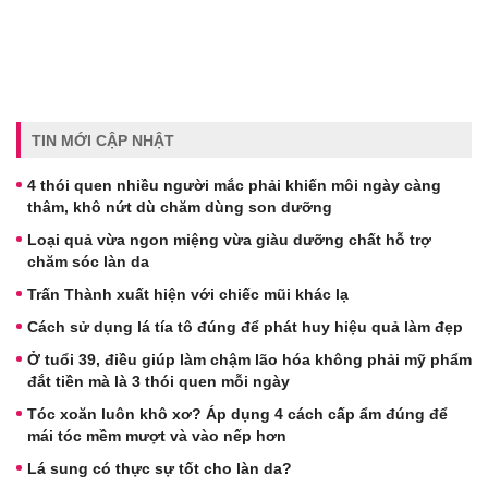
TIN MỚI CẬP NHẬT
4 thói quen nhiều người mắc phải khiến môi ngày càng
thâm, khô nứt dù chăm dùng son dưỡng
Loại quả vừa ngon miệng vừa giàu dưỡng chất hỗ trợ
chăm sóc làn da
Trấn Thành xuất hiện với chiếc mũi khác lạ
Cách sử dụng lá tía tô đúng để phát huy hiệu quả làm đẹp
Ở tuổi 39, điều giúp làm chậm lão hóa không phải mỹ phẩm
đắt tiền mà là 3 thói quen mỗi ngày
Tóc xoăn luôn khô xơ? Áp dụng 4 cách cấp ẩm đúng để
mái tóc mềm mượt và vào nếp hơn
Lá sung có thực sự tốt cho làn da?