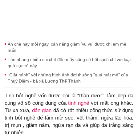
Ăn chè này mỗi ngày, cân nặng giảm 'vù vù' được chị em mê
mẩn
Tàn nhang nhiều chi chít đến mấy cũng sẽ hết sạch chỉ với loại
quả cực rẻ này
"Giật mình" với những hình ảnh đời thường "quá mát mẻ" của
Thuý Diễm - bà xã Lương Thế Thành
Tinh bột nghệ vốn được coi là “thần dược’’ làm đẹp da
cùng vô số công dụng của
tinh nghệ
với mật ong khác.
Từ xa xưa,
dân gian
đã có rất nhiều công thức sử dụng
tinh bột nghệ để làm mờ sẹo, vết thâm, ngừa lão hóa,
trị mụn , giảm nám, ngừa rạn da và giúp da trắng sáng
tự nhiên.