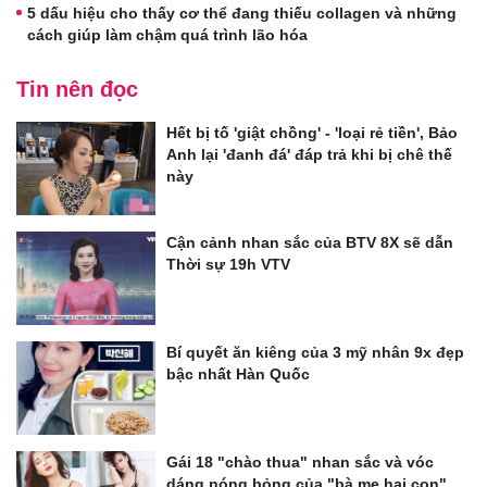
5 dấu hiệu cho thấy cơ thể đang thiếu collagen và những
cách giúp làm chậm quá trình lão hóa
Tin nên đọc
Hết bị tố 'giật chồng' - 'loại rẻ tiền', Bảo
Anh lại 'đanh đá' đáp trả khi bị chê thế
này
Cận cảnh nhan sắc của BTV 8X sẽ dẫn
Thời sự 19h VTV
Bí quyết ăn kiêng của 3 mỹ nhân 9x đẹp
bậc nhất Hàn Quốc
Gái 18 "chào thua" nhan sắc và vóc
dáng nóng bỏng của "bà mẹ hai con"