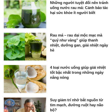
Những người tuyệt đối nên tránh
uống nước rau má: Cảnh báo tác
hại sức khỏe ít người biết
Rau má – rau dại mộc mạc mà
“quý như vàng” giúp thanh
nhiệt, dưỡng gan, giải nhiệt ngày
hè
4 loại nước uống giúp giải nhiệt
tốt bậc nhất trong những ngày
nắng nóng
Suy giảm trí nhớ bắt nguồn từ
tim mạch, đường ruột hay não
bộ?