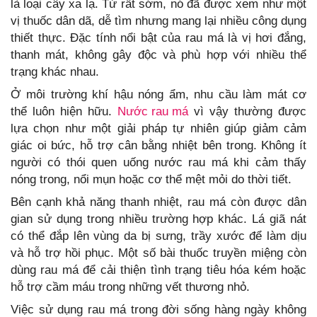
là loại cây xa lạ. Từ rất sớm, nó đã được xem như một
vị thuốc dân dã, dễ tìm nhưng mang lại nhiều công dụng
thiết thực. Đặc tính nổi bật của rau má là vị hơi đắng,
thanh mát, không gây độc và phù hợp với nhiều thể
trạng khác nhau.
Ở môi trường khí hậu nóng ẩm, nhu cầu làm mát cơ
thể luôn hiện hữu.
Nước rau má
vì vậy thường được
lựa chọn như một giải pháp tự nhiên giúp giảm cảm
giác oi bức, hỗ trợ cân bằng nhiệt bên trong. Không ít
người có thói quen uống nước rau má khi cảm thấy
nóng trong, nổi mụn hoặc cơ thể mệt mỏi do thời tiết.
Bên cạnh khả năng thanh nhiệt, rau má còn được dân
gian sử dụng trong nhiều trường hợp khác. Lá giã nát
có thể đắp lên vùng da bị sưng, trầy xước để làm dịu
và hỗ trợ hồi phục. Một số bài thuốc truyền miệng còn
dùng rau má để cải thiện tình trạng tiêu hóa kém hoặc
hỗ trợ cầm máu trong những vết thương nhỏ.
Việc sử dụng rau má trong đời sống hàng ngày không