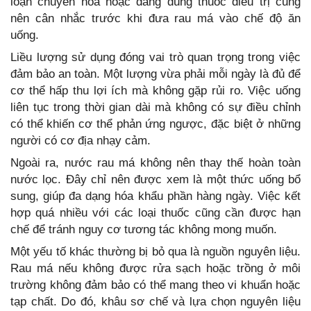
loạn chuyển hóa hoặc đang dùng thuốc điều trị cũng
nên cân nhắc trước khi đưa rau má vào chế độ ăn
uống.
Liều lượng sử dụng đóng vai trò quan trọng trong việc
đảm bảo an toàn. Một lượng vừa phải mỗi ngày là đủ để
cơ thể hấp thu lợi ích mà không gặp rủi ro. Việc uống
liên tục trong thời gian dài mà không có sự điều chỉnh
có thể khiến cơ thể phản ứng ngược, đặc biệt ở những
người có cơ địa nhạy cảm.
Ngoài ra, nước rau má không nên thay thế hoàn toàn
nước lọc. Đây chỉ nên được xem là một thức uống bổ
sung, giúp đa dạng hóa khẩu phần hàng ngày. Việc kết
hợp quá nhiều với các loại thuốc cũng cần được hạn
chế để tránh nguy cơ tương tác không mong muốn.
Một yếu tố khác thường bị bỏ qua là nguồn nguyên liệu.
Rau má nếu không được rửa sạch hoặc trồng ở môi
trường không đảm bảo có thể mang theo vi khuẩn hoặc
tạp chất. Do đó, khâu sơ chế và lựa chọn nguyên liệu