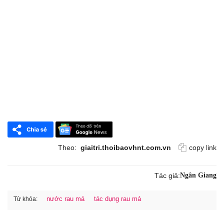
Theo:
giaitri.thoibaovhnt.com.vn
copy link
Tác giả:
Ngân Giang
nước rau má
tác dụng rau má
Từ khóa: