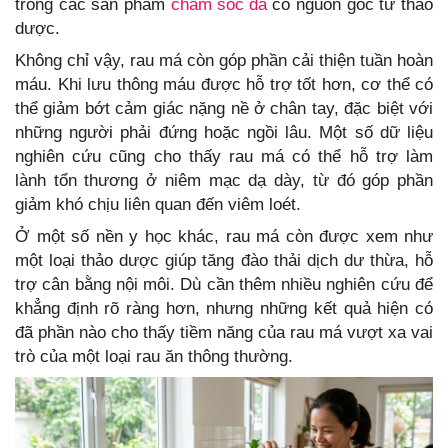
trong các sản phẩm
chăm sóc da
có nguồn gốc từ thảo
dược.
Không chỉ vậy, rau má còn góp phần cải thiện tuần hoàn
máu. Khi lưu thông máu được hỗ trợ tốt hơn, cơ thể có
thể giảm bớt cảm giác nặng nề ở chân tay, đặc biệt với
những người phải đứng hoặc ngồi lâu. Một số dữ liệu
nghiên cứu cũng cho thấy rau má có thể hỗ trợ làm
lành tổn thương ở niêm mạc dạ dày, từ đó góp phần
giảm khó chịu liên quan đến viêm loét.
Ở một số nền y học khác, rau má còn được xem như
một loại thảo dược giúp tăng đào thải dịch dư thừa, hỗ
trợ cân bằng nội môi. Dù cần thêm nhiều nghiên cứu để
khẳng định rõ ràng hơn, nhưng những kết quả hiện có
đã phần nào cho thấy tiềm năng của rau má vượt xa vai
trò của một loại rau ăn thông thường.