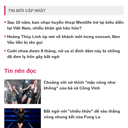
TIN MỚI CẬP NHẬT
Sau 10 năm, ban nhạc huyền thoại Westlife trở lại biểu diễn
tại Việt Nam, nhiều khán giả háo hức?
Hoàng Thùy Linh úp mở về khách mời trong concert, Đen
Vâu liền bị réo gọi
Cưới chưa được 8 tháng, nữ ca sĩ đình đám này bị chồng
đệ đơn ly hôn gây bất ngờ
Tin nên đọc
Choáng với sở thích "mặc cũng như
không" của bà xã Công Vinh
Bất ngờ với "chiêu thức" để vào thẳng
vòng chung kết của Fung La