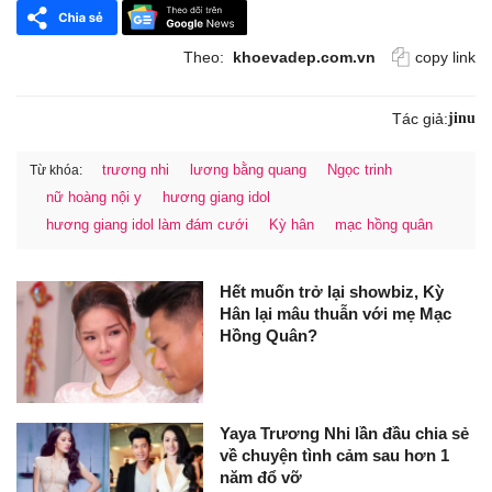
Theo:
khoevadep.com.vn
copy link
Tác giả:
jinu
trương nhi
lương bằng quang
Ngọc trinh
Từ khóa:
nữ hoàng nội y
hương giang idol
hương giang idol làm đám cưới
Kỳ hân
mạc hồng quân
Hết muốn trở lại showbiz, Kỳ
Hân lại mâu thuẫn với mẹ Mạc
Hồng Quân?
Yaya Trương Nhi lần đầu chia sẻ
về chuyện tình cảm sau hơn 1
năm đổ vỡ