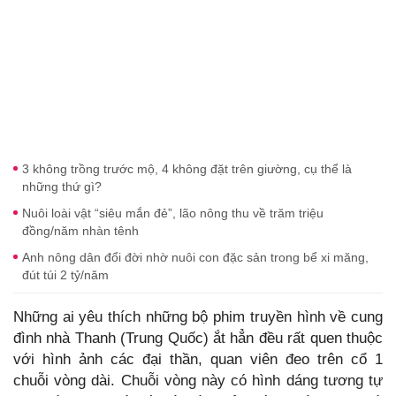
3 không trồng trước mộ, 4 không đặt trên giường, cụ thể là
những thứ gì?
Nuôi loài vật “siêu mắn đẻ”, lão nông thu về trăm triệu
đồng/năm nhàn tênh
Anh nông dân đổi đời nhờ nuôi con đặc sản trong bể xi măng,
đút túi 2 tỷ/năm
Những ai yêu thích những bộ phim truyền hình về cung
đình nhà Thanh (Trung Quốc) ắt hẳn đều rất quen thuộc
với hình ảnh các đại thần, quan viên đeo trên cổ 1
chuỗi vòng dài. Chuỗi vòng này có hình dáng tương tự