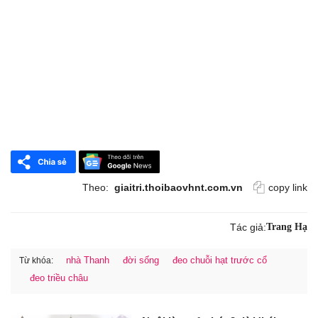
Theo:
giaitri.thoibaovhnt.com.vn
copy link
Tác giả:
Trang Hạ
nhà Thanh
đời sống
đeo chuỗi hạt trước cổ
Từ khóa:
đeo triều châu