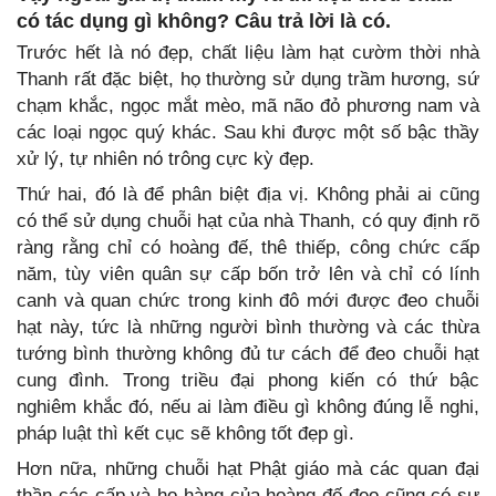
có tác dụng gì không? Câu trả lời là có.
Trước hết là nó đẹp, chất liệu làm hạt cườm thời nhà
Thanh rất đặc biệt, họ thường sử dụng trầm hương, sứ
chạm khắc, ngọc mắt mèo, mã não đỏ phương nam và
các loại ngọc quý khác. Sau khi được một số bậc thầy
xử lý, tự nhiên nó trông cực kỳ đẹp.
Thứ hai, đó là để phân biệt địa vị. Không phải ai cũng
có thể sử dụng chuỗi hạt của nhà Thanh, có quy định rõ
ràng rằng chỉ có hoàng đế, thê thiếp, công chức cấp
năm, tùy viên quân sự cấp bốn trở lên và chỉ có lính
canh và quan chức trong kinh đô mới được đeo chuỗi
hạt này, tức là những người bình thường và các thừa
tướng bình thường không đủ tư cách để đeo chuỗi hạt
cung đình. Trong triều đại phong kiến có thứ bậc
nghiêm khắc đó, nếu ai làm điều gì không đúng lễ nghi,
pháp luật thì kết cục sẽ không tốt đẹp gì.
Hơn nữa, những chuỗi hạt Phật giáo mà các quan đại
thần các cấp và họ hàng của hoàng đế đeo cũng có sự