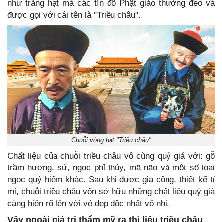
như tràng hạt mà các tín đồ Phật giáo thường đeo và
được gọi với cái tên là "Triều châu".
Chuỗi vòng hạt "Triều châu"
Chất liệu của chuỗi triều châu vô cùng quý giá với: gỗ
trầm hương, sứ, ngọc phỉ thúy, mã não và một số loại
ngọc quý hiếm khác. Sau khi được gia công, thiết kế tỉ
mỉ, chuỗi triều châu vốn sở hữu những chất liệu quý giá
càng hiện rõ lên với vẻ đẹp độc nhất vô nhị.
Vậy ngoài giá trị thẩm mỹ ra thì liệu triều châu