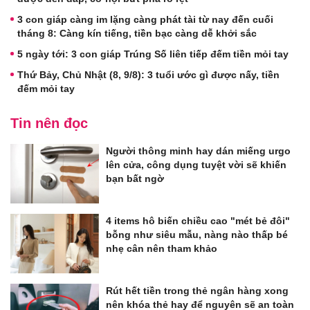
3 con giáp càng im lặng càng phát tài từ nay đến cuối
tháng 8: Càng kín tiếng, tiền bạc càng dễ khởi sắc
5 ngày tới: 3 con giáp Trúng Số liên tiếp đếm tiền mỏi tay
Thứ Bảy, Chủ Nhật (8, 9/8): 3 tuổi ước gì được nấy, tiền
đếm mỏi tay
Tin nên đọc
Người thông minh hay dán miếng urgo
lên cửa, công dụng tuyệt vời sẽ khiến
bạn bất ngờ
4 items hô biến chiều cao "mét bẻ đôi"
bỗng như siêu mẫu, nàng nào thấp bé
nhẹ cân nên tham khảo
Rút hết tiền trong thẻ ngân hàng xong
nên khóa thẻ hay để nguyên sẽ an toàn