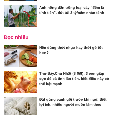
Anh nông dân trồng loại cây "đếm lá
tính tiền", đút túi 2 tỷ/năm nhàn tênh
Đọc nhiều
Nên dùng thớt nhựa hay thớt gỗ tốt
hơn?
Thứ Bảy,Chủ Nhật (8-9/8): 3 con giáp
cực đỏ cả tình lẫn tiền, biết điều này có
thể bật mạnh
Đặt gừng cạnh gối trước khi ngủ: Biết
lợi ích, nhiều người muốn làm theo