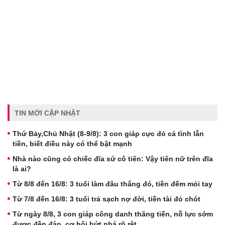
TIN MỚI CẬP NHẬT
Thứ Bảy,Chủ Nhật (8-9/8): 3 con giáp cực đỏ cả tình lẫn
tiền, biết điều này có thể bật mạnh
Nhà nào cũng có chiếc đĩa sứ cô tiên: Vậy tiên nữ trên đĩa
là ai?
Từ 8/8 đến 16/8: 3 tuổi làm đâu thắng đó, tiền đếm mỏi tay
Từ 7/8 đến 16/8: 3 tuổi trả sạch nợ đời, tiền tài đỏ chót
Từ ngày 8/8, 3 con giáp công danh thăng tiến, nỗ lực sớm
được đền đáp, cơ hội bứt phá rõ rệt