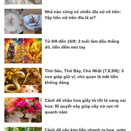
Nhà nào cũng có chiếc đĩa sứ cô tiên:
Vậy tiên nữ trên đĩa là ai?
Từ 8/8 đến 16/8: 3 tuổi làm đâu thắng
đó, tiền đếm mỏi tay
Thứ Sáu, Thứ Bảy, Chủ Nhật (7,8,9/8): 3
con giáp giữ ví, chủ quan là mất tiền
không đáng
Cách để chậu hoa giấy từ tốt lá sang sai
hoa: Bí quyết này giúp cây nở rực rỡ
quanh năm
Cách để cây kim tiền nhanh ra hoa, rước