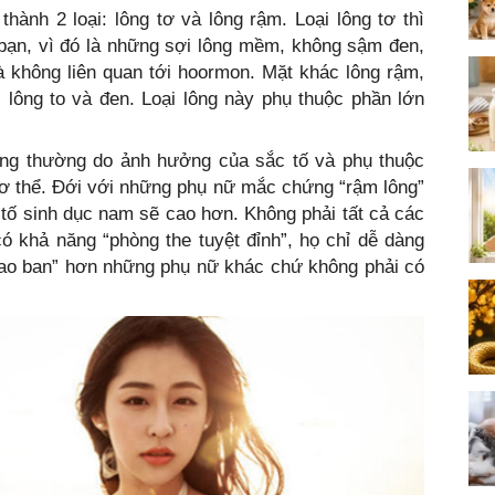
hành 2 loại: lông tơ và lông rậm. Loại lông tơ thì
 bạn, vì đó là những sợi lông mềm, không sậm đen,
 không liên quan tới hoormon. Mặt khác lông rậm,
 lông to và đen. Loại lông này phụ thuộc phần lớn
ng thường do ảnh hưởng của sắc tố và phụ thuộc
ơ thể. Đới với những phụ nữ mắc chứng “rậm lông”
tố sinh dục nam sẽ cao hơn. Không phải tất cả các
 khả năng “phòng the tuyệt đỉnh”, họ chỉ dễ dàng
iao ban” hơn những phụ nữ khác chứ không phải có