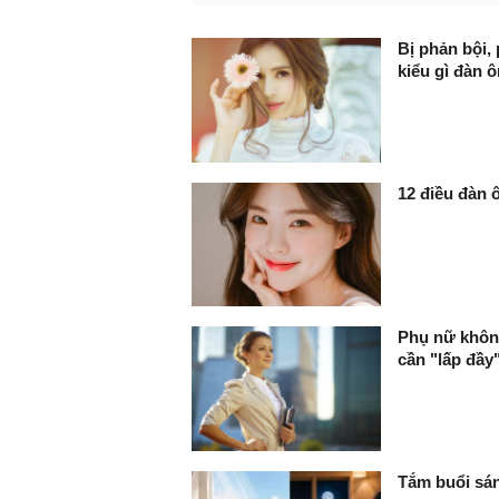
FaceBook
Bị phản bội,
kiểu gì đàn ô
12 điều đàn 
Phụ nữ không
cần "lấp đầy
Tắm buổi sán