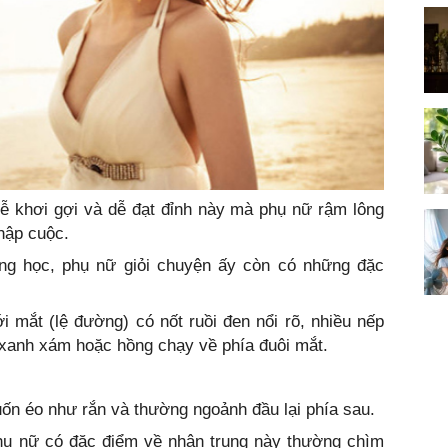
dễ khơi gợi và dễ đạt đỉnh này mà phụ nữ rậm lông
hập cuộc.
ng học, phụ nữ giỏi chuyện ấy còn có những đặc
i mắt (lệ đường) có nốt ruồi đen nổi rõ, nhiều nếp
xanh xám hoặc hồng chạy về phía đuôi mắt.
ốn éo như rắn và thường ngoảnh đầu lại phía sau.
phụ nữ có đặc điểm về nhân trung này thường chìm