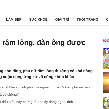
LÀM ĐẸP
SỨC KHỎE
GIẢI TRÍ
THỜI TRANG
C
Đọ
ữ rậm lông, đàn ông được
g cho rằng, phụ nữ rậm lông thường có khả năng
rong cuộc sống ứng xử vô cùng khôn khéo.
khát khao chinh phục và ngoại tình với 5 kiểu phụ nữ sau
đã có chồng?
0 dấu hiệu này chứng tỏ anh ấy đang ngoại tình