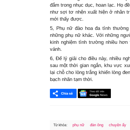
đắm trong nhục dục, hoan lạc. Họ 
như sợi tơ nhện xuất hiện ở nhân t
mới thấy được.
5, Phụ nữ đào hoa đa tình thường 
những phụ nữ khác. Với những ngườ
kinh nghiệm tình trường nhiều hơn 
vánh.
6, Để lý giải cho điều này, nhiều n
sau một thời gian ngắn, khu vực x
lại chỗ cho lòng trắng khiến lòng đe
bạch nhãn tạm thời.
phụ nữ
đàn ông
chuyện ấy
Từ khóa: