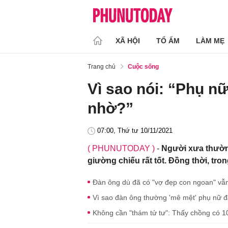
XÃ HỘI
TỔ ẤM
LÀM MẸ
Trang chủ
Cuộc sống
Vì sao nói: “Phụ n
nhờ?”
07:00, Thứ tư 10/11/2021
( PHUNUTODAY )
-
Người xưa thườn
giường chiếu rất tốt. Đồng thời, t
Đàn ông dù đã có "vợ đẹp con ngoan" vẫn 
Vì sao đàn ông thường 'mê mệt' phụ nữ 
Không cần "thám tử tư": Thấy chồng có 1