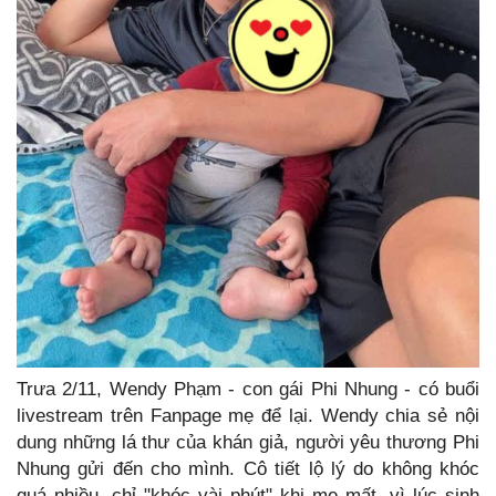
Trưa 2/11, Wendy Phạm - con gái Phi Nhung - có buổi
livestream trên Fanpage mẹ để lại. Wendy chia sẻ nội
dung những lá thư của khán giả, người yêu thương Phi
Nhung gửi đến cho mình. Cô tiết lộ lý do không khóc
quá nhiều, chỉ "khóc vài phút" khi mẹ mất, vì lúc sinh