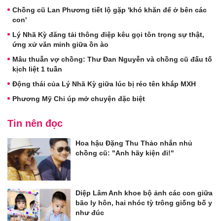
Chồng cũ Lan Phương tiết lộ gặp 'khó khăn để ở bên các
con'
Lý Nhã Kỳ đăng tải thông điệp kêu gọi tôn trọng sự thật,
ứng xử văn minh giữa ồn ào
Mâu thuẫn vợ chồng: Thư Đan Nguyễn và chồng cũ đấu tố
kịch liệt 1 tuần
Động thái của Lý Nhã Kỳ giữa lúc bị réo tên khắp MXH
Phương Mỹ Chi úp mở chuyện đặc biệt
Tin nên đọc
Hoa hậu Đặng Thu Thảo nhắn nhủ
chồng cũ: "Anh hãy kiện đi!"
Diệp Lâm Anh khoe bộ ảnh các con giữa
bão ly hôn, hai nhóc tỳ trông giống bố y
như đúc