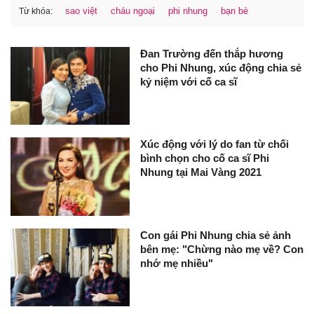
sao việt
cháu ngoại
phi nhung
bạn bè
Từ khóa:
Đan Trường đến thắp hương
cho Phi Nhung, xúc động chia sẻ
kỷ niệm với cố ca sĩ
Xúc động với lý do fan từ chối
bình chọn cho cố ca sĩ Phi
Nhung tại Mai Vàng 2021
Con gái Phi Nhung chia sẻ ảnh
bên mẹ: "Chừng nào mẹ về? Con
nhớ mẹ nhiều"