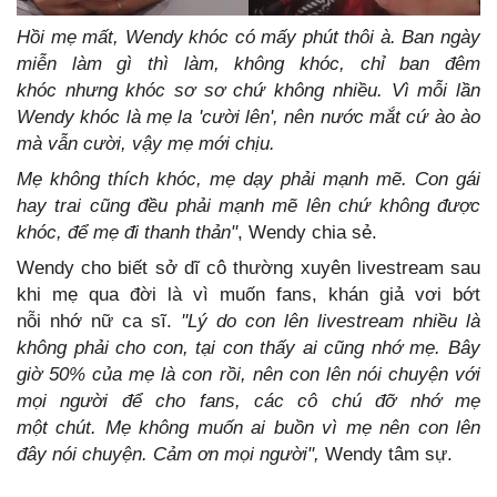
Hồi mẹ mất, Wendy khóc có mấy phút thôi à. Ban ngày
miễn làm gì thì làm, không khóc, chỉ ban đêm
khóc nhưng khóc sơ sơ chứ không nhiều. Vì mỗi lần
Wendy khóc là mẹ la 'cười lên', nên nước mắt cứ ào ào
mà vẫn cười, vậy mẹ mới chịu.
Mẹ không thích khóc, mẹ dạy phải mạnh mẽ. Con gái
hay trai cũng đều phải mạnh mẽ lên chứ không được
khóc, để mẹ đi thanh thản"
, Wendy chia sẻ.
Wendy cho biết sở dĩ cô thường xuyên livestream sau
khi mẹ qua đời là vì muốn fans, khán giả vơi bớt
nỗi nhớ nữ ca sĩ.
''Lý do con lên livestream nhiều là
không phải cho con, tại con thấy ai cũng nhớ mẹ. Bây
giờ 50% của mẹ là con rồi, nên con lên nói chuyện với
mọi người để cho fans, các cô chú đỡ nhớ mẹ
một chút.
Mẹ không muốn ai buồn vì mẹ nên con lên
đây nói chuyện. Cảm ơn mọi người",
Wendy tâm sự.