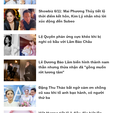
Showbiz 6/11: Mai Phương Thúy tiết lộ
thời điểm kết hôn, Kim Lý nhắn nhủ lời
xúc động đến Subeo
Lệ Quyên phản ứng cực khéo khi bị
nghi có bầu với Lâm Bảo Châu
Lê Dương Bảo Lâm biến hình thành nam
thần nhưng thừa nhận đã "gồng muốn
rớt lương tâm"
Đặng Thu Thảo bất ngờ cảm ơn chồng
cũ sau khi tố anh bạo hành, có người
thứ ba
Việt Hương tiết lộ 1 điều đặc biệt lần