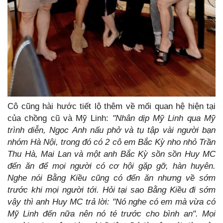
Cô cũng hài hước tiết lộ thêm về mối quan hệ hiện tại
của chồng cũ và Mỹ Linh:
"Nhân dịp Mỹ Linh qua Mỹ
trình diễn, Ngọc Anh nấu phở và tụ tập vài người bạn
nhóm Hà Nội, trong đó có 2 cô em Bắc Kỳ nho nhỏ Trần
Thu Hà, Mai Lan và một anh Bắc Kỳ sồn sồn Huy MC
đến ăn để mọi người có cơ hội gặp gỡ, hàn huyên.
Nghe nói Bằng Kiều cũng có đến ăn nhưng về sớm
trước khi mọi người tới. Hỏi tại sao Bằng Kiều đi sớm
vậy thì anh Huy MC trả lời: "Nó nghe có em mà vừa có
Mỹ Linh đến nữa nên nó té trước cho bình an". Mọi