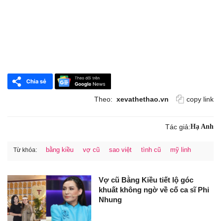
Theo:
xevathethao.vn
copy link
Tác giả:
Hạ Anh
bằng kiều
vợ cũ
sao việt
tình cũ
mỹ linh
Từ khóa:
Vợ cũ Bằng Kiều tiết lộ góc
khuất không ngờ về cố ca sĩ Phi
Nhung