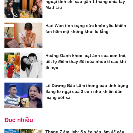
ngoại tình chỉ sau gần 1 tháng chia tay
Matt Liu
Hari Won tình trạng sức khỏe yếu khiến
fan hâm mộ không khỏi lo lắng
Hoàng Oanh khoe loạt ảnh của con trai,
tiết lộ điểm thay đổi của nhóc tì sau khi
đi học
Lê Dương Bảo Lâm thông báo tình trạng
đáng lo ngại của 3 con nhỏ khiến dân
mạng xót xa
Đọc nhiều
Tháng 7 âm lịch: 5 việc nên làm để cầu