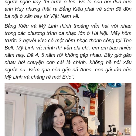
người nghe vậy thì cười ồ lên. Đó là câu nói đùa của
anh Huy nhưng thật ra Bằng Kiều phải về sớm để đón
bà nội ở sân bay từ Việt Nam về.
Bằng Kiều và Mỹ Linh thỉnh thoảng vẫn hát với nhau
trong các chương trình ca nhạc lớn ở Hà Nội. Mấy hôm
trước 2 người vừa có một đêm nhạc thành công tại The
Bell. Mỹ Linh và mình thì vẫn chị chị, em em bao nhiêu
năm nay. Đã 4, 5 năm rồi không gặp nhau. Bây giờ gặp
nhau hỏi chuyện con cái là chính, không hề nói xấu
người cũ. Đêm qua còn gặp cả Anna, con gái lớn của
Mỹ Linh và chàng rể mới Eric".