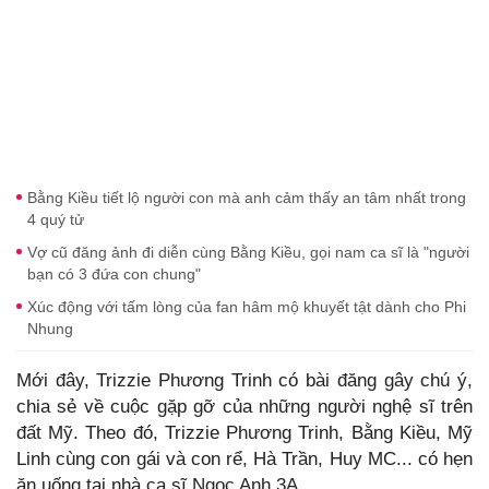
Bằng Kiều tiết lộ người con mà anh cảm thấy an tâm nhất trong
4 quý tử
Vợ cũ đăng ảnh đi diễn cùng Bằng Kiều, gọi nam ca sĩ là "người
bạn có 3 đứa con chung"
Xúc động với tấm lòng của fan hâm mộ khuyết tật dành cho Phi
Nhung
Mới đây, Trizzie Phương Trinh có bài đăng gây chú ý,
chia sẻ về cuộc gặp gỡ của những người nghệ sĩ trên
đất Mỹ. Theo đó, Trizzie Phương Trinh, Bằng Kiều, Mỹ
Linh cùng con gái và con rể, Hà Trần, Huy MC... có hẹn
ăn uống tại nhà ca sĩ Ngọc Anh 3A.