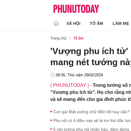
XÃ HỘI
TỔ ẤM
LÀM MẸ
Trang chủ
Tổ ấm
'Vượng phu ích tử'
mang nét tướng nà
08:05, Thứ năm 29/02/2024
( PHUNUTODAY )
-
Trong tướng số 
“Vượng phu ích tử”. Họ cho rằng nh
và sẽ mang đến cho gia đình phúc l
Con gái Mặt vuông chữ điền tốt hay xấu
Phụ nữ có 4 điều này sẽ là trợ thủ đắc l
6 nét tướng phụ nữ nhân hậu, đảm đang, 