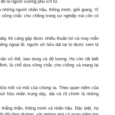
ì đó là người vượng phu ích tử.
những người nhân hậu, thông minh, giỏi giang. Vì
 vững chắc cho chồng trong sự nghiệp mà còn có
à dày thì càng gặp được nhiều thuận lợi và may mắn
ông ngoại lệ, người sở hữu dái tai to được xem là
hân xử thể, bao dung và độ lượng. Họ còn rất biết
đình, là chỗ dựa vững chắc cho chồng và mang lại
giữa môi và mũi của chúng ta. Theo quan niệm của
sở hữu nhân trung dày, dài và rõ chính là những
 thẳng thắn, thông minh và nhân hậu. Đặc biệt, họ
 nối dõi tông đường, với những nhà có quan niệm hơi