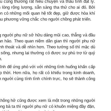
 cũng thường rất hiểu chuyện và thấu tình đạt lý.
lòng rộng lượng, sẵn sàng tha thứ cho ai đó. Bởi
ôn có những mối quan hệ tốt đẹp, giữ được hòa khí
ậu phương vững chắc cho người chồng phát triển.
g người phụ nữ sở hữu dáng mũi cao, thẳng và đầu
àn hảo. Theo quan niệm dân gian thì người phụ nữ
nh thoát và dễ nhìn hơn. Theo tướng số thì mặc dù
 sống, nhưng lại thường có được sự phù trợ từ quý
n.
tĩnh để ứng phó với với những tình huống khẩn cấp
p thời. Hơn nữa, họ rất có khiếu trong kinh doanh,
ơn người cùng tính tình chính trực, họ sẽ thành công
hông hở cũng được xem là một trong những người
ng bà ta thì người phụ nữ có khuôn miệng đầy đặn,