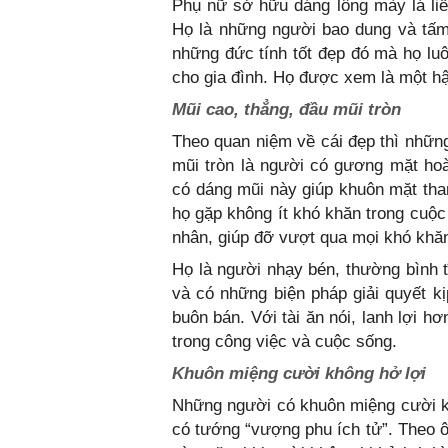
Phụ nữ sở hữu dáng lông mày lá liễu
Họ là những người bao dung và tấm 
những đức tính tốt đẹp đó mà họ lu
cho gia đình. Họ được xem là một h
Mũi cao, thẳng, đầu mũi tròn
Theo quan niệm về cái đẹp thì nhữn
mũi tròn là người có gương mặt ho
có dáng mũi này giúp khuôn mặt tha
họ gặp không ít khó khăn trong cuộc
nhân, giúp đỡ vượt qua mọi khó khă
Họ là người nhạy bén, thường bình 
và có những biện pháp giải quyết kị
buôn bán. Với tài ăn nói, lanh lợi h
trong công việc và cuộc sống.
Khuôn miệng cười không hở lợi
Những người có khuôn miệng cười k
có tướng “vượng phu ích tử”. Theo ô