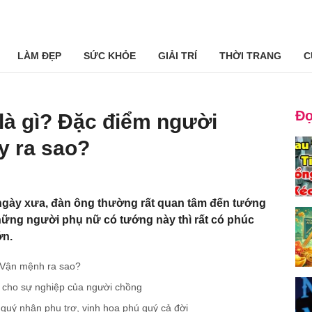
LÀM ĐẸP
SỨC KHỎE
GIẢI TRÍ
THỜI TRANG
C
Đọ
 là gì? Đặc điểm người
y ra sao?
ngày xưa, đàn ông thường rất quan tâm đến tướng
ững người phụ nữ có tướng này thì rất có phúc
ớn.
? Vận mệnh ra sao?
ực cho sự nghiệp của người chồng
quý nhân phụ trợ, vinh hoa phú quý cả đời