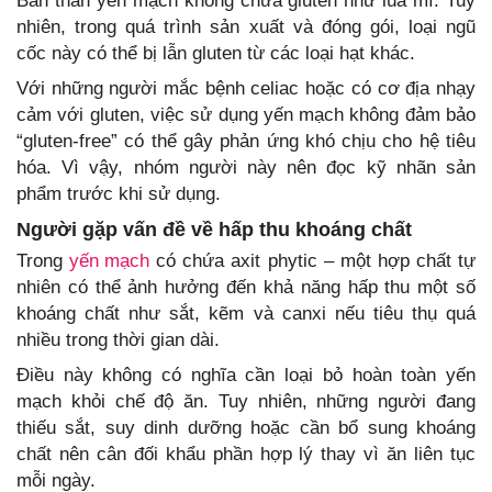
Bản thân yến mạch không chứa gluten như lúa mì. Tuy
nhiên, trong quá trình sản xuất và đóng gói, loại ngũ
cốc này có thể bị lẫn gluten từ các loại hạt khác.
Với những người mắc bệnh celiac hoặc có cơ địa nhạy
cảm với gluten, việc sử dụng yến mạch không đảm bảo
“gluten-free” có thể gây phản ứng khó chịu cho hệ tiêu
hóa. Vì vậy, nhóm người này nên đọc kỹ nhãn sản
phẩm trước khi sử dụng.
Người gặp vấn đề về hấp thu khoáng chất
Trong
yến mạch
có chứa axit phytic – một hợp chất tự
nhiên có thể ảnh hưởng đến khả năng hấp thu một số
khoáng chất như sắt, kẽm và canxi nếu tiêu thụ quá
nhiều trong thời gian dài.
Điều này không có nghĩa cần loại bỏ hoàn toàn yến
mạch khỏi chế độ ăn. Tuy nhiên, những người đang
thiếu sắt, suy dinh dưỡng hoặc cần bổ sung khoáng
chất nên cân đối khẩu phần hợp lý thay vì ăn liên tục
mỗi ngày.