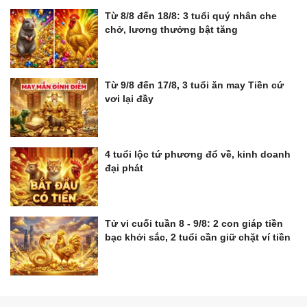
Từ 8/8 đến 18/8: 3 tuổi quý nhân che
chở, lương thưởng bật tăng
Từ 9/8 đến 17/8, 3 tuổi ăn may Tiền cứ
vơi lại đầy
4 tuổi lộc tứ phương đổ về, kinh doanh
đại phát
Tử vi cuối tuần 8 - 9/8: 2 con giáp tiền
bạc khởi sắc, 2 tuổi cần giữ chặt ví tiền