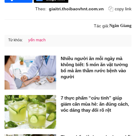
Theo:
giaitri.thoibaovhnt.com.vn
copy link
Tác giả:
Ngân Giang
yến mạch
Từ khóa:
Nhiều người ăn mỗi ngày mà
không biết: 5 món ăn vặt tưởng
bổ mà âm thầm rước bệnh vào
người
7 thực phẩm “cứu tinh” giúp
giảm cân mùa hè: ăn đúng cách,
vóc dáng thay đổi rõ rệt