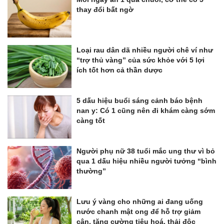
thay đổi bất ngờ
Loại rau dân dã nhiều người chê ví như
“trợ thủ vàng” của sức khỏe với 5 lợi
ích tốt hơn cả thần dược
5 dấu hiệu buổi sáng cảnh báo bệnh
nan y: Có 1 cũng nên đi khám càng sớm
càng tốt
Người phụ nữ 38 tuổi mắc ung thư vì bỏ
qua 1 dấu hiệu nhiều người tưởng “bình
thường”
Lưu ý vàng cho những ai đang uống
nước chanh mật ong để hỗ trợ giảm
cân, tăng cường tiêu hoá, thải độc