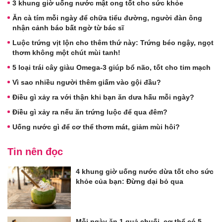
3 khung giờ uống nước mật ong tốt cho sức khỏe
Ăn cà tím mỗi ngày để chữa tiểu đường, người đàn ông
nhận cảnh báo bất ngờ từ bác sĩ
Luộc trứng vịt lộn cho thêm thứ này: Trứng béo ngậy, ngọt
thơm không một chút mùi tanh!
5 loại trái cây giàu Omega-3 giúp bổ não, tốt cho tim mạch
Vì sao nhiều người thêm giấm vào gội đầu?
Điều gì xảy ra với thận khi bạn ăn dưa hấu mỗi ngày?
Điều gì xảy ra nếu ăn trứng luộc để qua đêm?
Uống nước gì để cơ thể thơm mát, giảm mùi hôi?
Tin nên đọc
4 khung giờ uống nước dừa tốt cho sức
khỏe của bạn: Đừng dại bỏ qua
Mỗi ngày ăn 1 quả chuối, cơ thể có 5