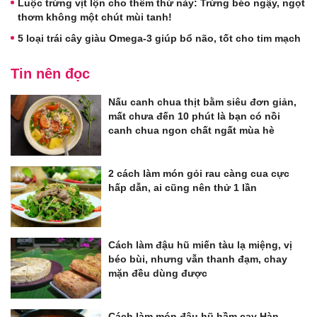
Luộc trứng vịt lộn cho thêm thứ này: Trứng béo ngậy, ngọt
thơm không một chút mùi tanh!
5 loại trái cây giàu Omega-3 giúp bổ não, tốt cho tim mạch
Tin nên đọc
Nấu canh chua thịt bằm siêu đơn giản,
mất chưa đến 10 phút là bạn có nồi
canh chua ngon chất ngất mùa hè
2 cách làm món gỏi rau càng cua cực
hấp dẫn, ai cũng nên thử 1 lần
Cách làm đậu hũ miến tàu lạ miệng, vị
béo bùi, nhưng vẫn thanh đạm, chay
mặn đều dùng được
Cách làm món đậu hũ hầm cay Hàn