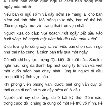
4. Cách bạn chọn giấc ngủ là cách bạn sống một
ngày của mình
Nếu bạn đi ngủ sớm và dậy sớm sẽ mang lại cho bạn
niềm vui tinh thần. Mỗi sáng thức dậy, bạn có thể bắt
đầu một ngày mới với trạng thái trọn vẹn nhất.
Người xưa có câu:
“Kế hoạch một ngày bắt đầu vào
buổi sáng, kế hoạch một năm bắt đầu vào mùa xuân”.
Điều tương tự cũng xảy ra với việc bạn chọn cách ngủ
như thế nào cũng là cách bạn trải qua một ngày.
Có một chỉ huy lực lượng đặc biệt rất xuất sắc. Sau khi
nghỉ hưu, ông đã thành lập một công ty tư vấn và viết
một cuốn sách bán chạy nhất. Ông là người đi đầu
trong bất kỳ lĩnh vực nào.
Khi phóng viên phỏng vấn, được biết ông vẫn duy trì
thói quen đi ngủ sớm và dậy sớm dù ở đâu.
Người chỉ huy cho rằng, dù ở bất kỳ thời điểm nào,
trong cuộc đời chúng ta cũng có một kẻ thù vô hình, kẻ