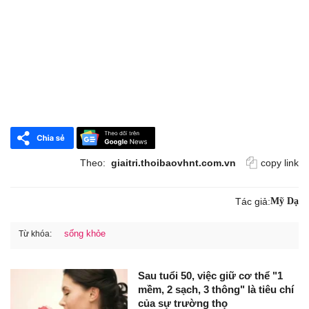
Theo:
giaitri.thoibaovhnt.com.vn
copy link
Tác giả:
Mỹ Dạ
sống khỏe
Từ khóa:
Sau tuổi 50, việc giữ cơ thể "1
mềm, 2 sạch, 3 thông" là tiêu chí
của sự trường thọ