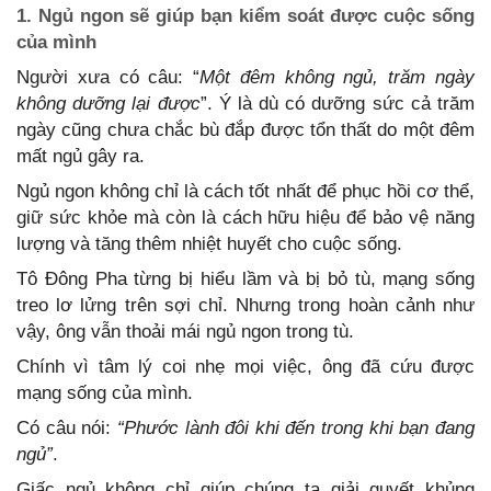
1. Ngủ ngon sẽ giúp bạn kiểm soát được cuộc sống
của mình
Người xưa có câu: “
Một đêm không ngủ, trăm ngày
không dưỡng lại được
”. Ý là dù có dưỡng sức cả trăm
ngày cũng chưa chắc bù đắp được tổn thất do một đêm
mất ngủ gây ra.
Ngủ ngon không chỉ là cách tốt nhất để phục hồi cơ thể,
giữ sức khỏe mà còn là cách hữu hiệu để bảo vệ năng
lượng và tăng thêm nhiệt huyết cho cuộc sống.
Tô Đông Pha từng bị hiểu lầm và bị bỏ tù, mạng sống
treo lơ lửng trên sợi chỉ. Nhưng trong hoàn cảnh như
vậy, ông vẫn thoải mái ngủ ngon trong tù.
Chính vì tâm lý coi nhẹ mọi việc, ông đã cứu được
mạng sống của mình.
Có câu nói:
“Phước lành đôi khi đến trong khi bạn đang
ngủ”
.
Giấc ngủ không chỉ giúp chúng ta giải quyết khủng