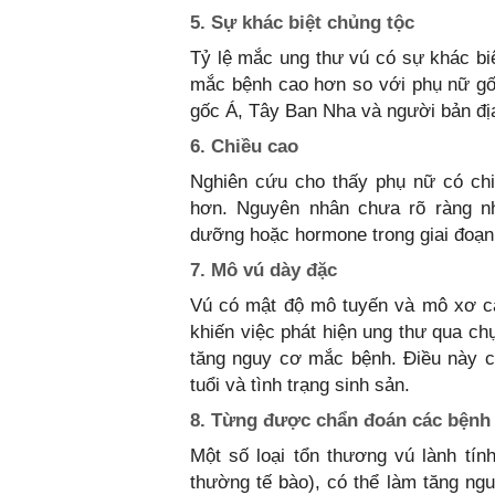
5. Sự khác biệt chủng tộc
Tỷ lệ mắc ung thư vú có sự khác bi
mắc bệnh cao hơn so với phụ nữ gốc
gốc Á, Tây Ban Nha và người bản địa
6. Chiều cao
Nghiên cứu cho thấy phụ nữ có chi
hơn. Nguyên nhân chưa rõ ràng như
dưỡng hoặc hormone trong giai đoạn 
7. Mô vú dày đặc
Vú có mật độ mô tuyến và mô xơ c
khiến việc phát hiện ung thư qua ch
tăng nguy cơ mắc bệnh. Điều này có
tuổi và tình trạng sinh sản.
8. Từng được chẩn đoán các bệnh 
Một số loại tổn thương vú lành tính
thường tế bào), có thể làm tăng ng