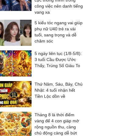
cực thông minh trong
công việc nên danh tiếng
vang xa
5 kiểu tóc ngang vai giúp
phụ nữ U40 trẻ ra vài
tuổi, sang trọng và dễ
chăm sóc
5 ngày liên tục (1/8-5/8):
3 tuổi Cầu Được Ước
Thấy, Trúng Số Giàu To
Thứ Năm, Sáu, Bảy, Chủ
Nhật: 4 tuổi nhận hết
Tiền Lộc dồn về
Tháng 8 là thời điểm
vàng để 4 con giáp mở
rộng nguồn thu, càng
chủ động càng dễ bứt