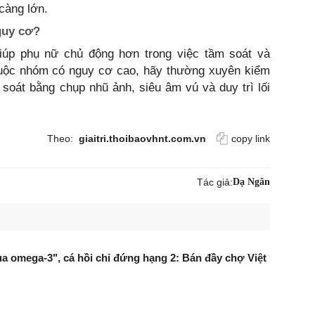
càng lớn.
guy cơ?
iúp phụ nữ chủ động hơn trong việc tầm soát và
uộc nhóm có nguy cơ cao, hãy thường xuyên kiểm
 soát bằng chụp nhũ ảnh, siêu âm vú và duy trì lối
Theo:
giaitri.thoibaovhnt.com.vn
copy link
Tác giả:
Dạ Ngân
vua omega-3", cá hồi chỉ đứng hạng 2: Bán đầy chợ Việt