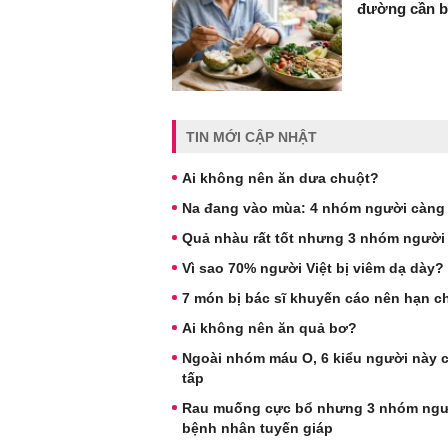
đường cần bi
TIN MỚI CẬP NHẬT
Ai không nên ăn dưa chuột?
Na đang vào mùa: 4 nhóm người càng ă
Quả nhàu rất tốt nhưng 3 nhóm người
Vì sao 70% người Việt bị viêm dạ dày? Bá
7 món bị bác sĩ khuyến cáo nên hạn c
Ai không nên ăn quả bơ?
Ngoài nhóm máu O, 6 kiểu người này cũ
tấp
Rau muống cực bổ nhưng 3 nhóm người
bệnh nhân tuyến giáp