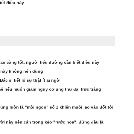
ết điều này
n càng tốt, người tiểu đường cần biết điều này
 này không nên dùng
c sĩ tiết lộ sự thật ít ai ngờ
hế nếu muốn giảm nguy cơ ung thư đại trực tràng
ng luôn là "mồi ngon" số 1 khiến muỗi lao vào đốt tới
 này nên cẩn trọng kẻo "rước họa", đứng đầu là