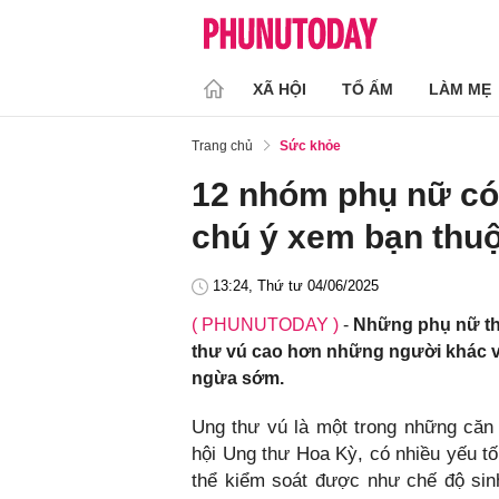
XÃ HỘI
TỔ ẤM
LÀM MẸ
Trang chủ
Sức khỏe
12 nhóm phụ nữ có
chú ý xem bạn thu
13:24, Thứ tư 04/06/2025
( PHUNUTODAY )
-
Những phụ nữ thu
thư vú cao hơn những người khác v
ngừa sớm.
Ung thư vú là một trong những căn
hội Ung thư Hoa Kỳ, có nhiều yếu t
thể kiểm soát được như chế độ sinh