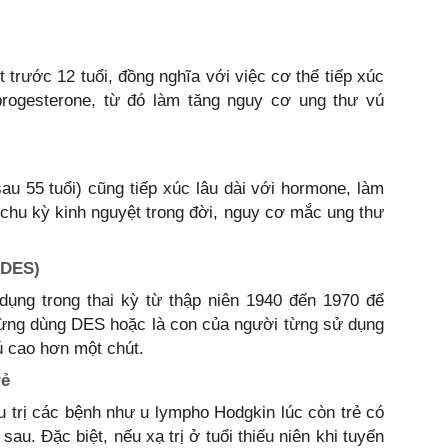
 trước 12 tuổi, đồng nghĩa với việc cơ thể tiếp xúc
rogesterone, từ đó làm tăng nguy cơ ung thư vú
u 55 tuổi) cũng tiếp xúc lâu dài với hormone, làm
chu kỳ kinh nguyệt trong đời, nguy cơ mắc ung thư
 (DES)
 dụng trong thai kỳ từ thập niên 1940 đến 1970 để
từng dùng DES hoặc là con của người từng sử dụng
ú cao hơn một chút.
rẻ
u trị các bệnh như u lympho Hodgkin lúc còn trẻ có
u. Đặc biệt, nếu xạ trị ở tuổi thiếu niên khi tuyến