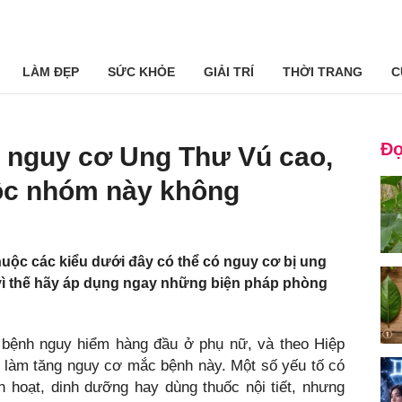
LÀM ĐẸP
SỨC KHỎE
GIẢI TRÍ
THỜI TRANG
C
Đọ
 nguy cơ Ung Thư Vú cao,
ộc nhóm này không
ộc các kiểu dưới đây có thể có nguy cơ bị ung
ì thế hãy áp dụng ngay những biện pháp phòng
 bệnh nguy hiểm hàng đầu ở phụ nữ, và theo Hiệp
ố làm tăng nguy cơ mắc bệnh này. Một số yếu tố có
 hoạt, dinh dưỡng hay dùng thuốc nội tiết, nhưng