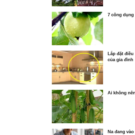
7 công dụng 
Lắp đặt điều
của gia đình
Ai không nê
Na đang vào 