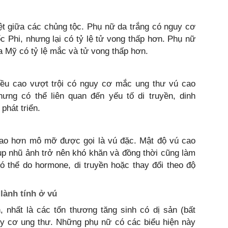
ệt giữa các chủng tộc. Phụ nữ da trắng có nguy cơ
 Phi, nhưng lại có tỷ lệ tử vong thấp hơn. Phụ nữ
 Mỹ có tỷ lệ mắc và tử vong thấp hơn.
ều cao vượt trội có nguy cơ mắc ung thư vú cao
ng có thể liên quan đến yếu tố di truyền, dinh
phát triển.
ao hơn mô mỡ được gọi là vú đặc. Mật độ vú cao
ụp nhũ ảnh trở nên khó khăn và đồng thời cũng làm
 thể do hormone, di truyền hoặc thay đổi theo độ
lành tính ở vú
, nhất là các tổn thương tăng sinh có dị sản (bất
uy cơ ung thư. Những phụ nữ có các biểu hiện này