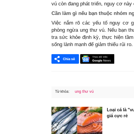
vú còn đang phát triển, nguy cơ này 
Cần làm gì nếu bạn thuộc nhóm n
Việc nắm rõ các yếu tố nguy cơ g
phòng ngừa ung thư vú. Nếu bạn th
tra sức khỏe định kỳ, thực hiện tầm
sống lành mạnh để giảm thiểu rủi ro.
ung thư vú
Từ khóa:
FaceBook
Loại cá là "
giá cực rẻ