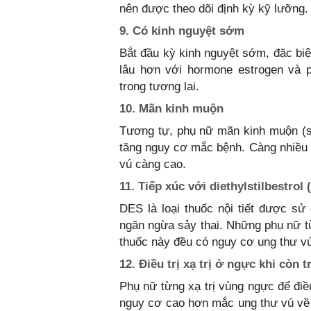
nên được theo dõi định kỳ kỹ lưỡng.
9. Có kinh nguyệt sớm
Bắt đầu kỳ kinh nguyệt sớm, đặc biệt
lâu hơn với hormone estrogen và p
trong tương lai.
10. Mãn kinh muộn
Tương tự, phụ nữ mãn kinh muộn (sa
tăng nguy cơ mắc bệnh. Càng nhiều 
vú càng cao.
11. Tiếp xúc với diethylstilbestrol
DES là loại thuốc nội tiết được sử
ngăn ngừa sảy thai. Những phụ nữ 
thuốc này đều có nguy cơ ung thư v
12. Điều trị xạ trị ở ngực khi còn t
Phụ nữ từng xạ trị vùng ngực để điề
nguy cơ cao hơn mắc ung thư vú về sa