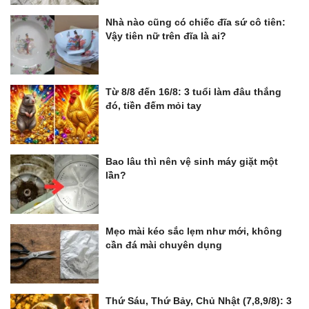
Nhà nào cũng có chiếc đĩa sứ cô tiên:
Vậy tiên nữ trên đĩa là ai?
Từ 8/8 đến 16/8: 3 tuổi làm đâu thắng
đó, tiền đếm mỏi tay
Bao lâu thì nên vệ sinh máy giặt một
lần?
Mẹo mài kéo sắc lẹm như mới, không
cần đá mài chuyên dụng
Thứ Sáu, Thứ Bảy, Chủ Nhật (7,8,9/8): 3