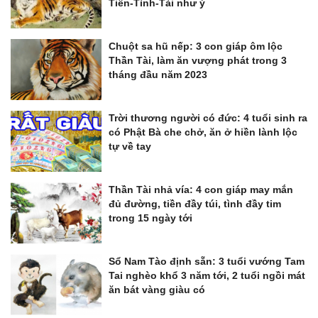
Tiền-Tình-Tài như ý
Chuột sa hũ nếp: 3 con giáp ôm lộc
Thần Tài, làm ăn vượng phát trong 3
tháng đầu năm 2023
Trời thương người có đức: 4 tuổi sinh ra
có Phật Bà che chở, ăn ở hiền lành lộc
tự về tay
Thần Tài nhả vía: 4 con giáp may mắn
đủ đường, tiền đầy túi, tình đầy tim
trong 15 ngày tới
Sổ Nam Tào định sẵn: 3 tuổi vướng Tam
Tai nghèo khổ 3 năm tới, 2 tuổi ngồi mát
ăn bát vàng giàu có