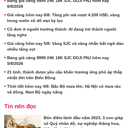
Bảng giá vàng 9999 24K 18K SJC DOJI PNJ hôm nay
6/8/2026
Giá vàng hôm nay 6/8: Tăng phi mã vượt 4.200 USD, vàng
trong nước xô đổ mọi kỷ lục
Cô đơn ở người trưởng thành: AI đang trở thành người
lắng nghe
Giá vàng hôm nay 5/8: Vàng SJC và vàng nhẫn bất ngờ đảo
chiều tăng vọt
Bảng giá vàng 9999 24K 18K SJC DOJI PNJ hôm nay
5/8/2026
21 tỉnh, thành được yêu cầu khẩn trương ứng phó áp thấp
nhiệt đới trên Biển Đông
Thời tiết hôm nay 4/8: Bắc Bộ mưa lớn, Hà Nội có mưa rào
và dông, Nam Bộ ngày nắng
Tin nên đọc
Đón điềm lành đầu năm 2023, 3 con giáp
có Quý nhân độ, sự nghiệp thăng hoa,