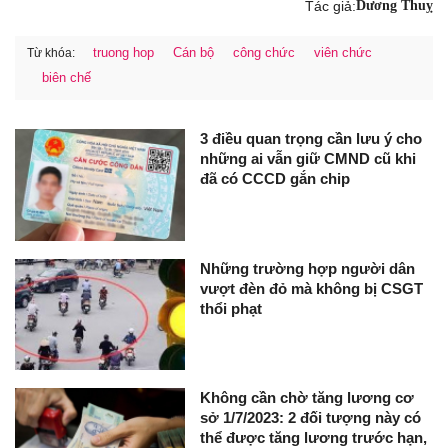
Tác giả:
Dương Thuỵ
truong hop
Cán bộ
công chức
viên chức
Từ khóa:
biên chế
3 điều quan trọng cần lưu ý cho
những ai vẫn giữ CMND cũ khi
đã có CCCD gắn chip
Những trường hợp người dân
vượt đèn đỏ mà không bị CSGT
thổi phạt
Không cần chờ tăng lương cơ
sở 1/7/2023: 2 đối tượng này có
thể được tăng lương trước hạn,