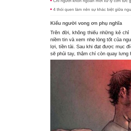
Chỉ người khôn ngoan mới xử lý cơn tức 
4 thói quen làm nên sự khác biệt giữa ng
Kiểu người vong ơn phụ nghĩa
Trên đời, không thiếu những kẻ chỉ 
niềm tin và xem nhẹ lòng tốt của ng
lợi, tiền tài. Sau khi đạt được mục đ
sẽ phủi tay, thậm chí còn quay lưng