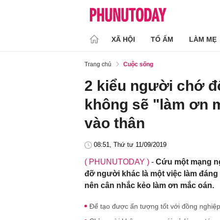
XÃ HỘI
TỔ ẤM
LÀM MẸ
Trang chủ
Cuộc sống
2 kiểu người chớ đ
không sẽ "làm ơn 
vào thân
08:51, Thứ tư 11/09/2019
( PHUNUTODAY )
-
Cứu một mạng ngư
đỡ người khác là một việc làm đáng
nên cân nhắc kẻo làm ơn mắc oán.
Để tạo được ấn tượng tốt với đồng nghiệp,