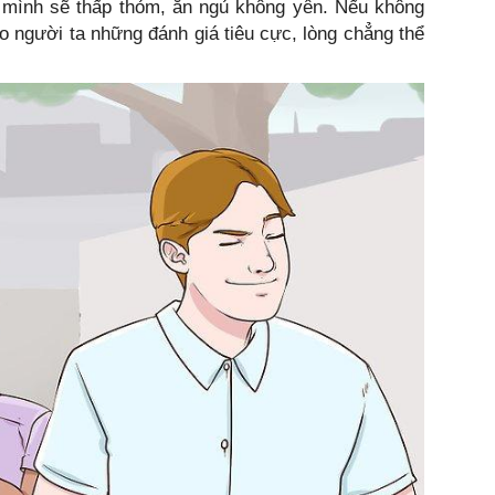
n mình sẽ thấp thỏm, ăn ngủ không yên. Nếu không
o người ta những đánh giá tiêu cực, lòng chẳng thể