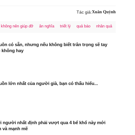
Tác giả:
Xuân Quỳnh
 không nên giúp đỡ
ân nghĩa
triết lý
quả báo
nhân quả
luôn có sẵn, nhưng nếu không biết trân trọng sẽ tay
o không hay
ồn lớn nhất của người già, bạn có thấu hiểu...
i người nhất định phải vượt qua 4 bể khổ này mới
h và mạnh mẽ