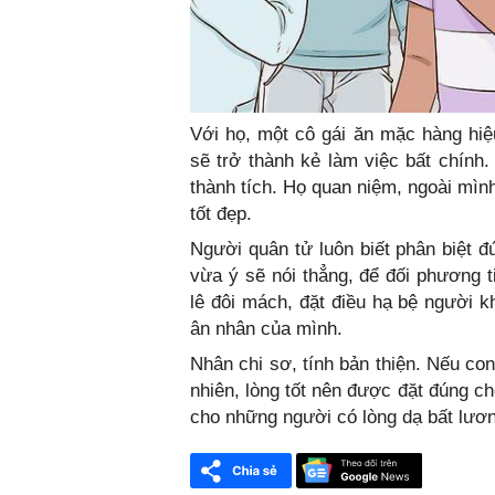
Với họ, một cô gái ăn mặc hàng hiệu
sẽ trở thành kẻ làm việc bất chính.
thành tích. Họ quan niệm, ngoài mì
tốt đẹp.
Người quân tử luôn biết phân biệt đ
vừa ý sẽ nói thẳng, để đối phương t
lê đôi mách, đặt điều hạ bệ người k
ân nhân của mình.
Nhân chi sơ, tính bản thiện. Nếu co
nhiên, lòng tốt nên được đặt đúng chỗ
cho những người có lòng dạ bất lươ