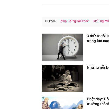
giúp đỡ người khác
kiểu người
Từ khóa:
FaceBook
3 thứ ở đời 
trắng lúc nà
Những nỗi bu
Phật dạy: Đờ
trưởng thàn