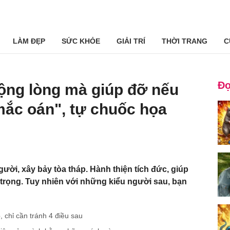
LÀM ĐẸP
SỨC KHỎE
GIẢI TRÍ
THỜI TRANG
C
Đọ
ộng lòng mà giúp đỡ nếu
mắc oán", tự chuốc họa
ời, xây bảy tòa tháp. Hành thiện tích đức, giúp
 trọng. Tuy nhiên với những kiểu người sau, bạn
 chỉ cần tránh 4 điều sau