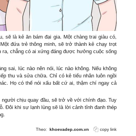
, sẽ là kẻ ăn bám đại gia. Một chàng trai giàu có,
 Một đứa trẻ thông minh, sẽ trở thành kẻ chạy trọt
nh ra, chẳng có ai xứng đáng được hưởng cuộc sống
úng sai, lúc nào nên nói, lúc nào không. Nếu không
iếp thu và sửa chữa. Chỉ có kẻ tiểu nhân luôn ngồi
hác. Họ có thể nói xấu bất cứ ai, thậm chí ngay cả
n người chịu quay đầu, sẽ trở về với chính đạo. Tuy
. Đôi khi sự lạnh lùng sẽ là lời cảnh tỉnh đanh thép
ng.
Theo:
khoevadep.com.vn
copy link