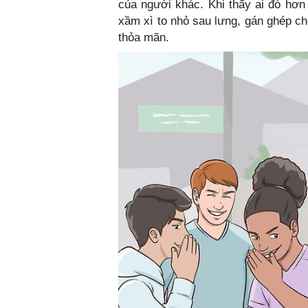
của người khác. Khi thấy ai đó hơ
xầm xì to nhỏ sau lưng, gán ghép ch
thỏa mãn.