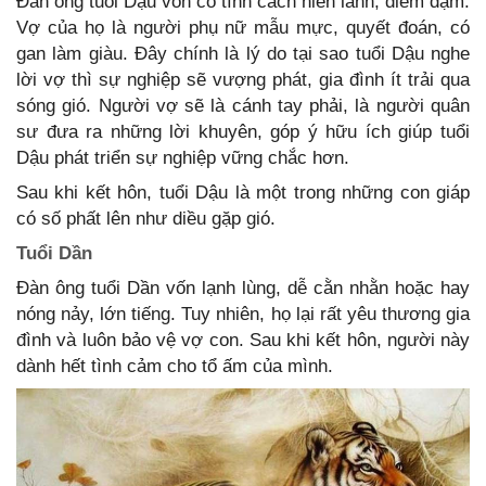
Đàn ông tuổi Dậu vốn có tính cách hiền lành, điềm đạm.
Vợ của họ là người phụ nữ mẫu mực, quyết đoán, có
gan làm giàu. Đây chính là lý do tại sao tuổi Dậu nghe
lời vợ thì sự nghiệp sẽ vượng phát, gia đình ít trải qua
sóng gió. Người vợ sẽ là cánh tay phải, là người quân
sư đưa ra những lời khuyên, góp ý hữu ích giúp tuổi
Dậu phát triển sự nghiệp vững chắc hơn.
Sau khi kết hôn, tuổi Dậu là một trong những con giáp
có số phất lên như diều gặp gió.
Tuổi Dần
Đàn ông tuổi Dần vốn lạnh lùng, dễ cằn nhằn hoặc hay
nóng nảy, lớn tiếng. Tuy nhiên, họ lại rất yêu thương gia
đình và luôn bảo vệ vợ con. Sau khi kết hôn, người này
dành hết tình cảm cho tổ ấm của mình.