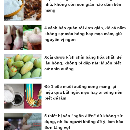
nhà, không còn con gián nào dám bén
mảng
4 cách bảo quản tỏi đơn giản, để cả năm
không sợ mốc hỏng hay mọc mầm, giữ
nguyên vị ngon
Xoài được kích chín bằng hóa chất, để
lâu hỏng, không bị dập nát: Muốn biết
cứ nhìn cuống
Đổ 1 cốc muối xuống cống mang lại
hiệu quả bất ngờ, mẹo hay ai cũng nên
biết để làm
5 thiết bị vẫn "ngốn điện" dù không sử
dụng, nhiều người không để ý, làm hóa
đơn tăng vọt