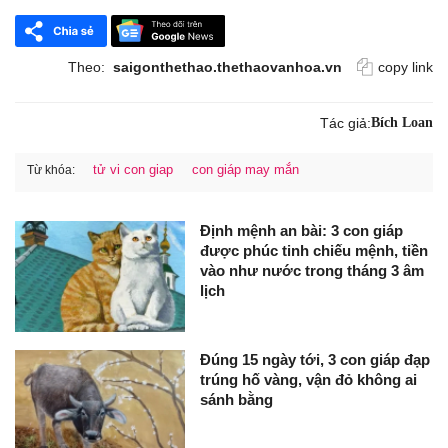
Theo:
saigonthethao.thethaovanhoa.vn
copy link
Tác giả:
Bích Loan
tử vi con giap
con giáp may mắn
Từ khóa:
Định mệnh an bài: 3 con giáp
được phúc tinh chiếu mệnh, tiền
vào như nước trong tháng 3 âm
lịch
Đúng 15 ngày tới, 3 con giáp đạp
trúng hố vàng, vận đỏ không ai
sánh bằng