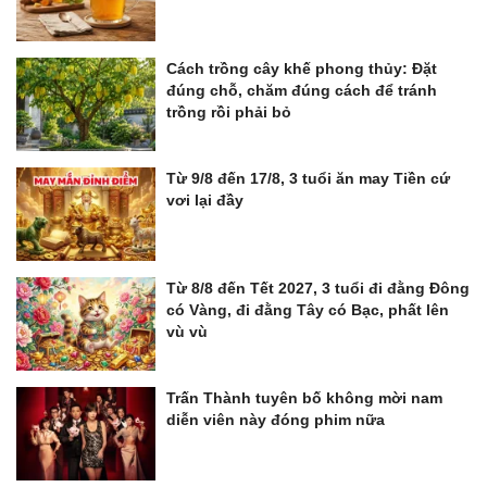
Cách trồng cây khế phong thủy: Đặt
đúng chỗ, chăm đúng cách để tránh
trồng rồi phải bỏ
Từ 9/8 đến 17/8, 3 tuổi ăn may Tiền cứ
vơi lại đầy
Từ 8/8 đến Tết 2027, 3 tuổi đi đằng Đông
có Vàng, đi đằng Tây có Bạc, phất lên
vù vù
Trấn Thành tuyên bố không mời nam
diễn viên này đóng phim nữa