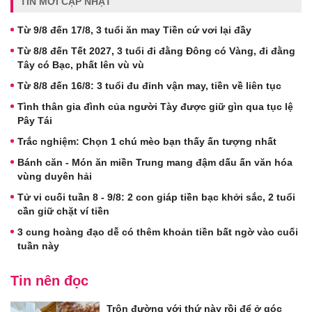
TIN MỚI CẬP NHẬT
Từ 9/8 đến 17/8, 3 tuổi ăn may Tiền cứ vơi lại đầy
Từ 8/8 đến Tết 2027, 3 tuổi đi đằng Đông có Vàng, đi đằng
Tây có Bạc, phất lên vù vù
Từ 8/8 đến 16/8: 3 tuổi đu đỉnh vận may, tiền về liên tục
Tình thân gia đình của người Tày được giữ gìn qua tục lệ
Pây Tái
Trắc nghiệm: Chọn 1 chú mèo bạn thấy ấn tượng nhất
Bánh căn - Món ăn miền Trung mang đậm dấu ấn văn hóa
vùng duyên hải
Tử vi cuối tuần 8 - 9/8: 2 con giáp tiền bạc khởi sắc, 2 tuổi
cần giữ chặt ví tiền
3 cung hoàng đạo dễ có thêm khoản tiền bất ngờ vào cuối
tuần này
Tin nên đọc
Trộn đường với thứ này rồi để ở góc