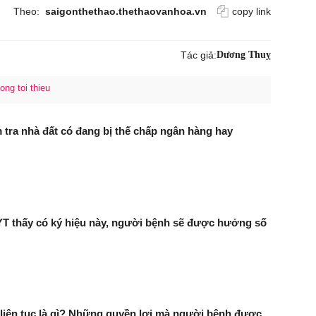
Theo:
saigonthethao.thethaovanhoa.vn
copy link
Tác giả:
Dương Thuỵ
ong toi thieu
 tra nhà đất có đang bị thế chấp ngân hàng hay
T thấy có ký hiệu này, người bệnh sẽ được hưởng số
iên tục là gì? Những quyền lợi mà người bệnh được