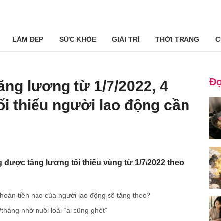
LÀM ĐẸP
SỨC KHỎE
GIẢI TRÍ
THỜI TRANG
C
Đọ
ăng lương từ 1/7/2022, 4
ối thiểu người lao động cần
g được tăng lương tối thiếu vùng từ 1/7/2022 theo
khoản tiền nào của người lao động sẽ tăng theo?
/tháng nhờ nuôi loài “ai cũng ghét”