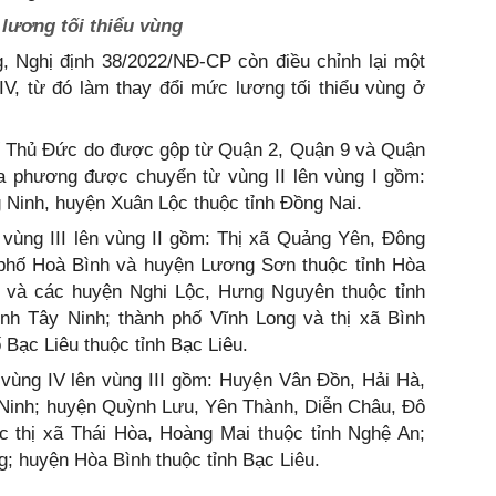
 lương tối thiểu vùng
g, Nghị định 38/2022/NĐ-CP còn điều chỉnh lại một
, IV, từ đó làm thay đổi mức lương tối thiểu vùng ở
phố Thủ Đức do được gộp từ Quận 2, Quận 9 và Quận
 phương được chuyển từ vùng II lên vùng I gồm:
 Ninh, huyện Xuân Lộc thuộc tỉnh Đồng Nai.
vùng III lên vùng II gồm: Thị xã Quảng Yên, Đông
h phố Hoà Bình và huyện Lương Sơn thuộc tỉnh Hòa
lò và các huyện Nghi Lộc, Hưng Nguyên thuộc tỉnh
ỉnh Tây Ninh; thành phố Vĩnh Long và thị xã Bình
 Bạc Liêu thuộc tỉnh Bạc Liêu.
vùng IV lên vùng III gồm: Huyện Vân Đồn, Hải Hà,
 Ninh; huyện Quỳnh Lưu, Yên Thành, Diễn Châu, Đô
thị xã Thái Hòa, Hoàng Mai thuộc tỉnh Nghệ An;
g; huyện Hòa Bình thuộc tỉnh Bạc Liêu.