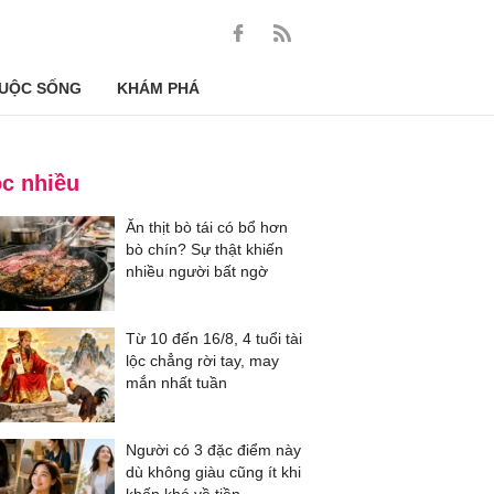
UỘC SỐNG
KHÁM PHÁ
c nhiều
Ăn thịt bò tái có bổ hơn
bò chín? Sự thật khiến
nhiều người bất ngờ
Từ 10 đến 16/8, 4 tuổi tài
lộc chẳng rời tay, may
mắn nhất tuần
Người có 3 đặc điểm này
dù không giàu cũng ít khi