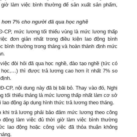
i giờ làm việc bình thường để sản xuất sản phẩm,
ao hơn 7% cho người đã qua học nghề
Đ-CP, mức lương tối thiểu vùng là mức lương thấp
iệc đơn giản nhất trong điều kiện lao động bình
ệc bình thường trong tháng và hoàn thành định mức
ận.
iệc đòi hỏi đã qua học nghề, đào tạo nghề (tức có
i học,…) thì được trả lương cao hơn ít nhất 7% so
định.
NĐ-CP, nội dung này đã bị bãi bỏ. Thay vào đó, Nghị
g tối thiểu tháng là mức lương thấp nhất làm cơ sở
 lao động áp dụng hình thức trả lương theo tháng.
p khi trả lương phải bảo đảm mức lương theo công
 động làm việc đủ thời giờ làm việc bình thường
ức lao động hoặc công việc đã thỏa thuận không
háng.