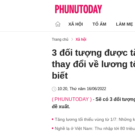
XÃ HỘI
TỔ ẤM
LÀM MẸ
Trang chủ
Xã hội
3 đối tượng được t
thay đổi về lương t
biết
10:20, Thứ năm 16/06/2022
( PHUNUTODAY )
-
Sẽ có 3 đối tượn
đề xuất.
Tăng lương tối thiểu vùng từ 1/7: Những 
Nghề lạ ở Việt Nam: Thu nhập tới 80 triệu