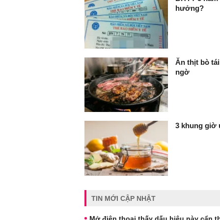
hưởng?
Ăn thịt bò t
ngờ
3 khung giờ
TIN MỚI CẬP NHẬT
Mở điện thoại thấy dấu hiệu này cẩn th