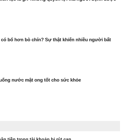
ái có bổ hơn bò chín? Sự thật khiến nhiều người bất
 uống nước mật ong tốt cho sức khỏe
ận tiền trong tài khoản bị rút cạn