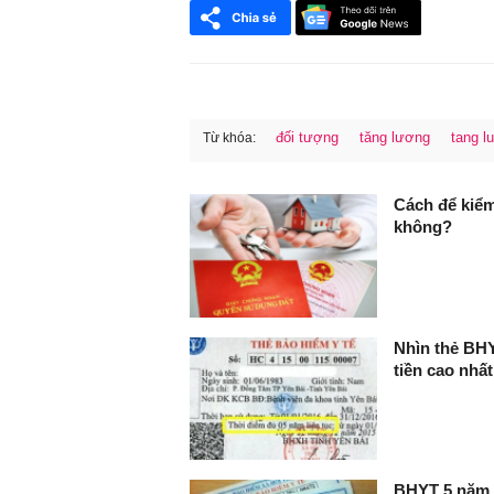
đối tượng
tăng lương
tang lu
Từ khóa:
FaceBook
Cách để kiểm
không?
Nhìn thẻ BHY
tiền cao nhất
BHYT 5 năm l