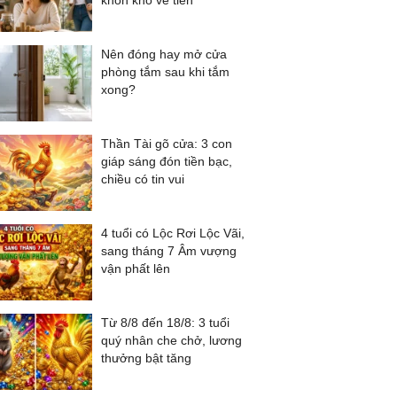
khốn khó về tiền
Nên đóng hay mở cửa
phòng tắm sau khi tắm
xong?
Thần Tài gõ cửa: 3 con
giáp sáng đón tiền bạc,
chiều có tin vui
4 tuổi có Lộc Rơi Lộc Vãi,
sang tháng 7 Âm vượng
vận phất lên
Từ 8/8 đến 18/8: 3 tuổi
quý nhân che chở, lương
thưởng bật tăng