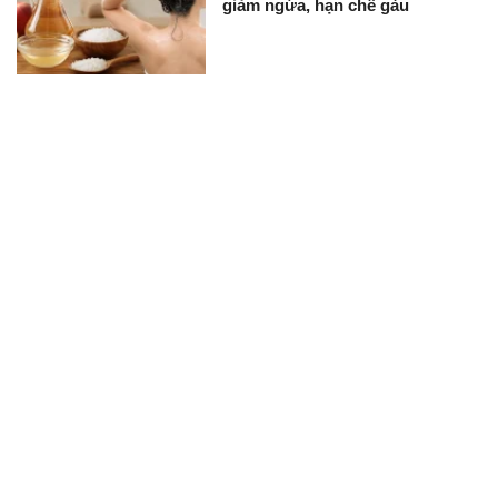
giảm ngứa, hạn chế gàu