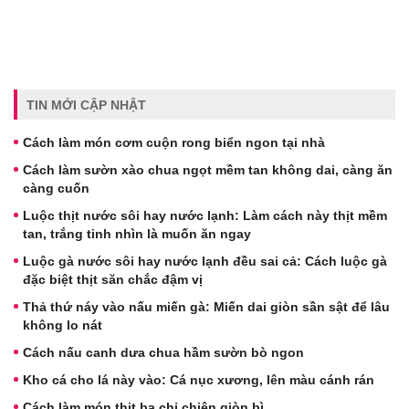
TIN MỚI CẬP NHẬT
Cách làm món cơm cuộn rong biển ngon tại nhà
Cách làm sườn xào chua ngọt mềm tan không dai, càng ăn
càng cuốn
Luộc thịt nước sôi hay nước lạnh: Làm cách này thịt mềm
tan, trắng tinh nhìn là muốn ăn ngay
Luộc gà nước sôi hay nước lạnh đều sai cả: Cách luộc gà
đặc biệt thịt săn chắc đậm vị
Thả thứ náy vào nấu miến gà: Miến dai giòn sần sật để lâu
không lo nát
Cách nấu canh dưa chua hầm sườn bò ngon
Kho cá cho lá này vào: Cá nục xương, lên màu cánh rán
Cách làm món thịt ba chỉ chiên giòn bì