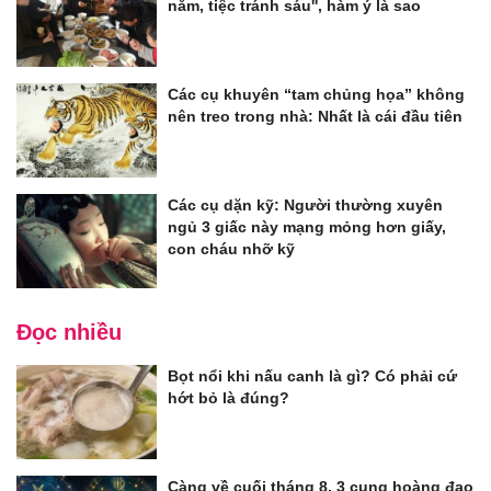
năm, tiệc tránh sáu'', hàm ý là sao
Các cụ khuyên “tam chủng họa” không
nên treo trong nhà: Nhất là cái đầu tiên
Các cụ dặn kỹ: Người thường xuyên
ngủ 3 giấc này mạng mỏng hơn giấy,
con cháu nhỡ kỹ
Đọc nhiều
Bọt nổi khi nấu canh là gì? Có phải cứ
hớt bỏ là đúng?
Càng về cuối tháng 8, 3 cung hoàng đạo