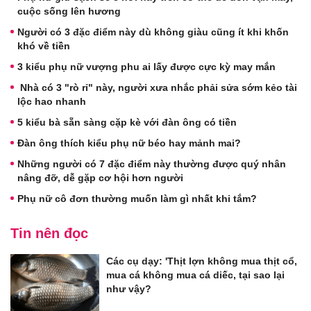
cuộc sống lên hương
Người có 3 đặc điểm này dù không giàu cũng ít khi khốn
khó về tiền
3 kiểu phụ nữ vượng phu ai lấy được cực kỳ may mắn
Nhà có 3 "rò rỉ" này, người xưa nhắc phải sửa sớm kẻo tài
lộc hao nhanh
5 kiểu bà sẵn sàng cặp kè với đàn ông có tiền
Đàn ông thích kiểu phụ nữ béo hay mảnh mai?
Những người có 7 đặc điểm này thường được quý nhân
nâng đỡ, dễ gặp cơ hội hơn người
Phụ nữ cô đơn thường muốn làm gì nhất khi tắm?
Tin nên đọc
Các cụ dạy: 'Thịt lợn không mua thịt cổ,
mua cá không mua cá diếc, tại sao lại
như vậy?