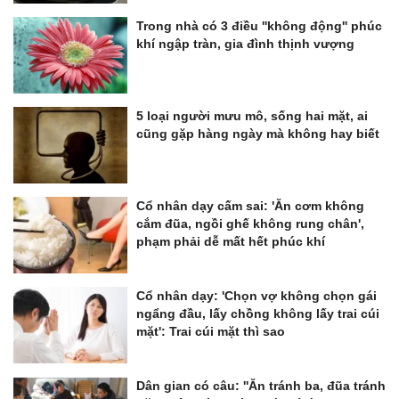
Trong nhà có 3 điều ''không động'' phúc
khí ngập tràn, gia đình thịnh vượng
5 loại người mưu mô, sống hai mặt, ai
cũng gặp hàng ngày mà không hay biết
Cổ nhân dạy cấm sai: 'Ăn cơm không
cắm đũa, ngồi ghế không rung chân',
phạm phải dễ mất hết phúc khí
Cổ nhân dạy: 'Chọn vợ không chọn gái
ngẩng đầu, lấy chồng không lấy trai cúi
mặt': Trai cúi mặt thì sao
Dân gian có câu: ''Ăn tránh ba, đũa tránh