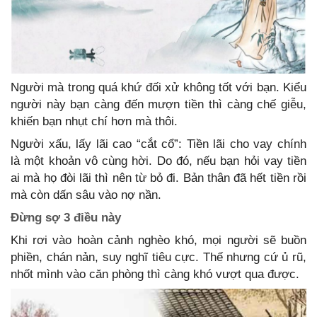
Người mà trong quá khứ đối xử không tốt với bạn. Kiểu
người này bạn càng đến mượn tiền thì càng chế giễu,
khiến bạn nhụt chí hơn mà thôi.
Người xấu, lấy lãi cao “cắt cổ”: Tiền lãi cho vay chính
là một khoản vô cùng hời. Do đó, nếu bạn hỏi vay tiền
ai mà họ đòi lãi thì nên từ bỏ đi. Bản thân đã hết tiền rồi
mà còn dấn sâu vào nợ nần.
Đừng sợ 3 điều này
Khi rơi vào hoàn cảnh nghèo khó, mọi người sẽ buồn
phiền, chán nản, suy nghĩ tiêu cực. Thế nhưng cứ ủ rũ,
nhốt mình vào căn phòng thì càng khó vượt qua được.