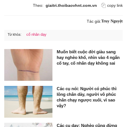
Theo:
giaitri.thoibaovhnt.com.vn
copy link
Tác giả:
Truy Nguyệt
cổ nhân dạy
Từ khóa:
Muốn biết cuộc đời giàu sang
hay nghèo khổ, nhìn vào 4 ngấn
cổ tay, cổ nhân dạy không sai
Các cụ nói: Người có phúc thì
lông chân dày, người vô phúc
chân chạy ngược xuôi, vì sao
vậy?
Các cụ dạy: Nghèo cũng đừng