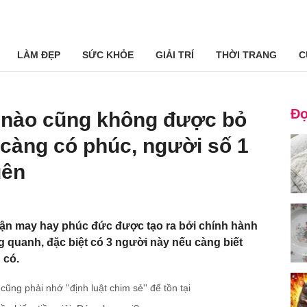
LÀM ĐẸP
SỨC KHỎE
GIẢI TRÍ
THỜI TRANG
C
Đọ
́ nào cũng không được bỏ
àng có phúc, người số 1
uên
ận may hay phúc đức được tạo ra bởi chính hành
quanh, đặc biệt có 3 người này nếu càng biết
 có.
ng phải nhớ ''định luật chim sẻ'' để tồn tại