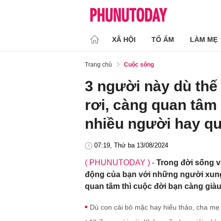
XÃ HỘI
TỔ ẤM
LÀM MẸ
Trang chủ
Cuộc sống
3 người này dù thê
rơi, càng quan tâm c
nhiều người hay q
07:19, Thứ ba 13/08/2024
( PHUNUTODAY )
-
Trong đời sống v
động của bạn với những người xung 
quan tâm thì cuộc đời bạn càng giàu
Dù con cái bỏ mặc hay hiếu thảo, cha mẹ cũ