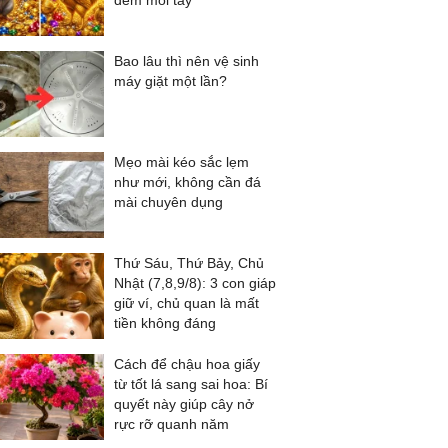
đếm mỏi tay
Bao lâu thì nên vệ sinh
máy giặt một lần?
Mẹo mài kéo sắc lẹm
như mới, không cần đá
mài chuyên dụng
Thứ Sáu, Thứ Bảy, Chủ
Nhật (7,8,9/8): 3 con giáp
giữ ví, chủ quan là mất
tiền không đáng
Cách để chậu hoa giấy
từ tốt lá sang sai hoa: Bí
quyết này giúp cây nở
rực rỡ quanh năm