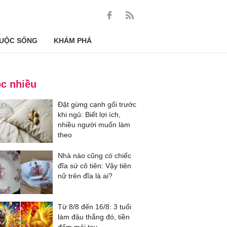
UỘC SỐNG
KHÁM PHÁ
c nhiều
Đặt gừng cạnh gối trước
khi ngủ: Biết lợi ích,
nhiều người muốn làm
theo
Nhà nào cũng có chiếc
đĩa sứ cô tiên: Vậy tiên
nữ trên đĩa là ai?
Từ 8/8 đến 16/8: 3 tuổi
làm đâu thắng đó, tiền