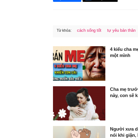
cách sống tốt
tự yêu bản thân
Từ khóa:
FaceBook
4 kiểu cha m
một mình
Cha mẹ trước
này, con sẽ 
Người xưa da
nói khi giận