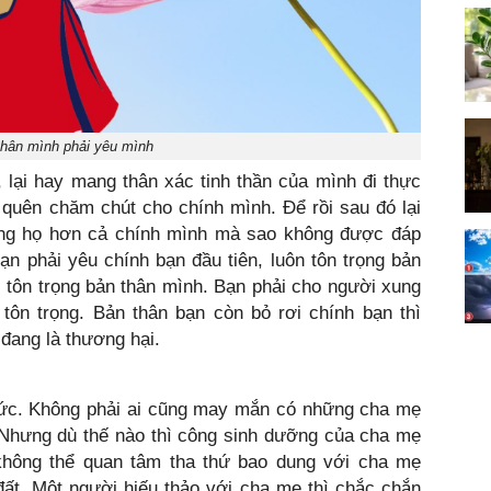
thân mình phải yêu mình
, lại hay mang thân xác tinh thần của mình đi thực
ỏ quên chăm chút cho chính mình. Để rồi sau đó lại
ng họ hơn cả chính mình mà sao không được đáp
 Bạn phải yêu chính bạn đầu tiên, luôn tôn trọng bản
i tôn trọng bản thân mình. Bạn phải cho người xung
g tôn trọng. Bản thân bạn còn bỏ rơi chính bạn thì
 đang là thương hại.
 đức. Không phải ai cũng may mắn có những cha mẹ
. Nhưng dù thế nào thì công sinh dưỡng của cha mẹ
̀ không thể quan tâm tha thứ bao dung với cha mẹ
đất. Một người hiếu thảo với cha mẹ thì chắc chắn