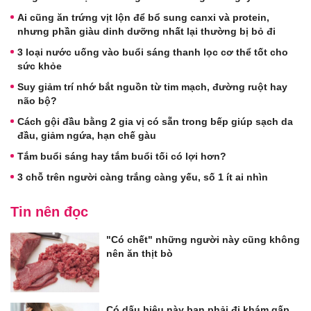
Ai cũng ăn trứng vịt lộn để bổ sung canxi và protein,
nhưng phần giàu dinh dưỡng nhất lại thường bị bỏ đi
3 loại nước uống vào buổi sáng thanh lọc cơ thể tốt cho
sức khỏe
Suy giảm trí nhớ bắt nguồn từ tim mạch, đường ruột hay
não bộ?
Cách gội đầu bằng 2 gia vị có sẵn trong bếp giúp sạch da
đầu, giảm ngứa, hạn chế gàu
Tắm buổi sáng hay tắm buổi tối có lợi hơn?
3 chỗ trên người càng trắng càng yếu, số 1 ít ai nhìn
Tin nên đọc
"Có chết" những người này cũng không
nên ăn thịt bò
Có dấu hiệu này bạn phải đi khám gấp