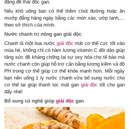
đắng để thải độc gan.
Nếu khó uống bạn có thể thêm chút đường hoặc ăn
mướp đắng hàng ngày bằng các món xào, ướp lạnh,…
theo sở thích của mình.
Nước chanh trị nóng gan giải độc
Chanh là một loại nước
giải độc
mát cơ thể cực tốt vào
mùa hè, không chỉ có hàm lượng vitamin C dồi dào giúp
tăng sức đề kháng chống lại sự oxy hóa cho tế bào mà
nước chanh còn giúp hỗ trợ cân bằng lượng kiềm và độ
PH trong cơ thể giúp cơ thể khỏe mạnh hơn. Mỗi ngày
bạn nên uống 1 ly nước chanh vừa bổ sung nước cho
cơ thể lại giúp thanh lọc mát gan
giải độc
tốt cho gan
đấy nhé!
Bổ sung củ nghệ giúp
giải độc
gan