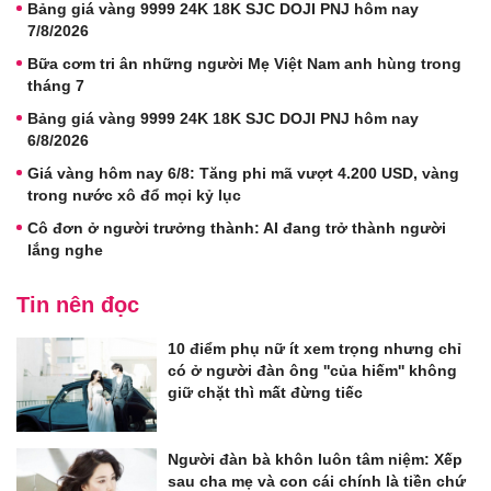
Bảng giá vàng 9999 24K 18K SJC DOJI PNJ hôm nay
7/8/2026
Bữa cơm tri ân những người Mẹ Việt Nam anh hùng trong
tháng 7
Bảng giá vàng 9999 24K 18K SJC DOJI PNJ hôm nay
6/8/2026
Giá vàng hôm nay 6/8: Tăng phi mã vượt 4.200 USD, vàng
trong nước xô đổ mọi kỷ lục
Cô đơn ở người trưởng thành: AI đang trở thành người
lắng nghe
Tin nên đọc
10 điểm phụ nữ ít xem trọng nhưng chỉ
có ở người đàn ông ''của hiếm'' không
giữ chặt thì mất đừng tiếc
Người đàn bà khôn luôn tâm niệm: Xếp
sau cha mẹ và con cái chính là tiền chứ