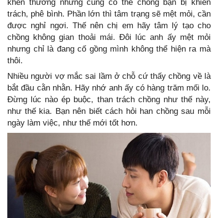
khen thưởng nhưng cũng có thể chồng bạn bị khiển
trách, phê bình. Phần lớn thì tâm trạng sẽ mệt mỏi, cần
được nghỉ ngơi. Thế nên chị em hãy tâm lý tạo cho
chồng không gian thoải mái. Đôi lúc anh ấy mệt mỏi
nhưng chỉ là đang cố gồng mình không thể hiện ra mà
thôi.
Nhiều người vợ mắc sai lầm ở chỗ cứ thấy chồng về là
bắt đầu cằn nhằn. Hãy nhớ anh ấy có hàng trăm mối lo.
Đừng lúc nào ép buộc, than trách chồng như thế này,
như thế kia. Bạn nên biết cách hỏi han chồng sau mỗi
ngày làm việc, như thế mới tốt hơn.