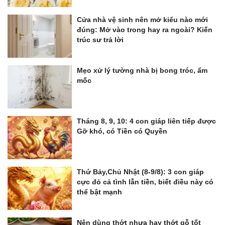
Cửa nhà vệ sinh nên mở kiểu nào mới
đúng: Mở vào trong hay ra ngoài? Kiến
trúc sư trả lời
Mẹo xử lý tường nhà bị bong tróc, ẩm
mốc
Tháng 8, 9, 10: 4 con giáp liên tiếp được
Gỡ khó, có Tiền có Quyền
Thứ Bảy,Chủ Nhật (8-9/8): 3 con giáp
cực đỏ cả tình lẫn tiền, biết điều này có
thể bật mạnh
Nên dùng thớt nhựa hay thớt gỗ tốt