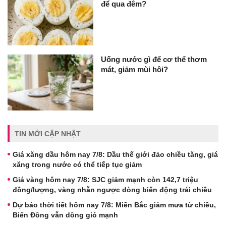
để qua đêm?
Uống nước gì để cơ thể thơm
mát, giảm mùi hôi?
TIN MỚI CẬP NHẬT
Giá xăng dầu hôm nay 7/8: Dầu thế giới đảo chiều tăng, giá
xăng trong nước có thể tiếp tục giảm
Giá vàng hôm nay 7/8: SJC giảm mạnh còn 142,7 triệu
đồng/lượng, vàng nhẫn ngược dòng biến động trái chiều
Dự báo thời tiết hôm nay 7/8: Miền Bắc giảm mưa từ chiều,
Biển Đông vẫn dông gió mạnh