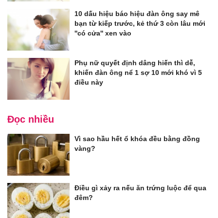
10 dấu hiệu báo hiệu đàn ông say mê
bạn từ kiếp trước, kẻ thứ 3 còn lâu mới
''có cửa'' xen vào
Phụ nữ quyết định dâng hiến thì dễ,
khiến đàn ông nể 1 sợ 10 mới khó vì 5
điều này
Đọc nhiều
Vì sao hầu hết ổ khóa đều bằng đồng
vàng?
Điều gì xảy ra nếu ăn trứng luộc để qua
đêm?