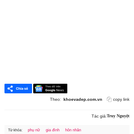
Theo:
khoevadep.com.vn
copy link
Tác giả:
Truy Nguyệt
phụ nữ
gia đình
hôn nhân
Từ khóa: