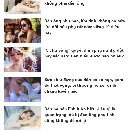
không phải đàn ông
Đàn ông phụ bạc, lừa tình không có cửa
lừa dối nếu phụ nữ nắm vững 10 điều
này
''3 chữ vàng'' quyết định phụ nữ dại dột
hay sắc sảo: Bạn hiểu được bao nhiêu?
Sức chịu đựng của đàn bà có hạn, gom
đủ thất vọng, bi thương họ sẽ rời đi
chẳng luyến tiếc
Đàn bà bản lĩnh luôn hiểu điều gì là
quan trọng, dù bị đàn ông phụ tình
cũng không dễ rơi lệ