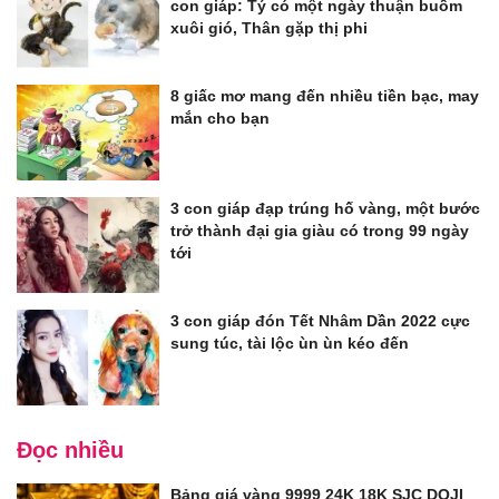
con giáp: Tý có một ngày thuận buồm
xuôi gió, Thân gặp thị phi
8 giấc mơ mang đến nhiều tiền bạc, may
mắn cho bạn
3 con giáp đạp trúng hố vàng, một bước
trở thành đại gia giàu có trong 99 ngày
tới
3 con giáp đón Tết Nhâm Dần 2022 cực
sung túc, tài lộc ùn ùn kéo đến
Đọc nhiều
Bảng giá vàng 9999 24K 18K SJC DOJI