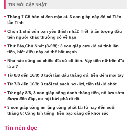
TIN MỚI CẬP NHẬT
Tháng 7 Cô hồn ai đen mặc ai: 3 con giáp này đỏ cả Tiền
lẫn Tình
Chọn 1 chú cún bạn yêu thích nhất: Tiết lộ ấn tượng đầu
tiên người khác thường có về bạn
Thứ Bảy,Chủ Nhật (8-9/8): 3 con giáp cực đỏ cả tình lẫn
tiền, biết điều này có thể bật mạnh
Nhà nào cũng có chiếc đĩa sứ cô tiên: Vậy tiên nữ trên đĩa
là ai?
Từ 8/8 đến 16/8: 3 tuổi làm đâu thắng đó, tiền đếm mỏi tay
Từ 7/8 đến 16/8: 3 tuổi trả sạch nợ đời, tiền tài đỏ chót
Từ ngày 8/8, 3 con giáp công danh thăng tiến, nỗ lực sớm
được đền đáp, cơ hội bứt phá rõ rệt
3 con giáp càng im lặng càng phát tài từ nay đến cuối
tháng 8: Càng kín tiếng, tiền bạc càng dễ khởi sắc
Tin nên đọc