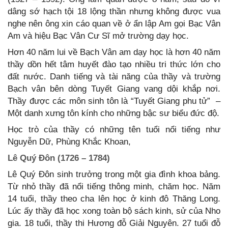
dâng sớ hạch tội 18 lộng thần nhưng không được vua
nghe nên ông xin cáo quan về ở ẩn lập Am gọi Bạc Vân
Am và hiệu Bạc Vân Cư Sĩ mở trường dạy học.
Hơn 40 năm lui về Bạch Vân am dạy học là hơn 40 năm
thầy dồn hết tâm huyết đào tạo nhiều tri thức lớn cho
đất nước. Danh tiếng và tài năng của thầy và trường
Bạch vân bên dòng Tuyết Giang vang dội khắp nơi.
Thầy được các môn sinh tôn là “Tuyết Giang phu tử” –
Một danh xưng tôn kính cho những bậc sư biểu đức độ.
Học trò của thầy có những tên tuổi nổi tiếng như
Nguyễn Dữ, Phùng Khắc Khoan,
Lê Quý Đôn (1726 – 1784)
Lê Quý Đôn sinh trưởng trong một gia đình khoa bảng.
Từ nhỏ thầy đã nổi tiếng thông minh, chăm học. Năm
14 tuổi, thầy theo cha lên học ở kinh đô Thăng Long.
Lúc ấy thầy đã học xong toàn bộ sách kinh, sử của Nho
gia. 18 tuổi, thầy thi Hương đỗ Giải Nguyên. 27 tuổi đỗ