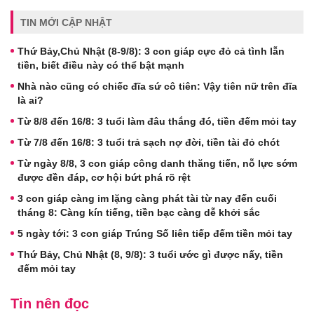
TIN MỚI CẬP NHẬT
Thứ Bảy,Chủ Nhật (8-9/8): 3 con giáp cực đỏ cả tình lẫn
tiền, biết điều này có thể bật mạnh
Nhà nào cũng có chiếc đĩa sứ cô tiên: Vậy tiên nữ trên đĩa
là ai?
Từ 8/8 đến 16/8: 3 tuổi làm đâu thắng đó, tiền đếm mỏi tay
Từ 7/8 đến 16/8: 3 tuổi trả sạch nợ đời, tiền tài đỏ chót
Từ ngày 8/8, 3 con giáp công danh thăng tiến, nỗ lực sớm
được đền đáp, cơ hội bứt phá rõ rệt
3 con giáp càng im lặng càng phát tài từ nay đến cuối
tháng 8: Càng kín tiếng, tiền bạc càng dễ khởi sắc
5 ngày tới: 3 con giáp Trúng Số liên tiếp đếm tiền mỏi tay
Thứ Bảy, Chủ Nhật (8, 9/8): 3 tuổi ước gì được nấy, tiền
đếm mỏi tay
Tin nên đọc