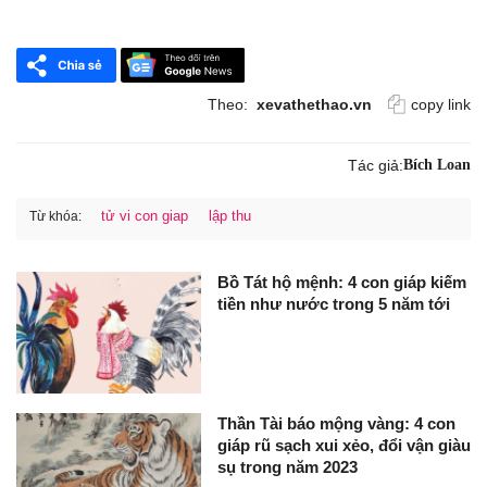
Theo:
xevathethao.vn
copy link
Tác giả:
Bích Loan
tử vi con giap
lập thu
Từ khóa:
Bồ Tát hộ mệnh: 4 con giáp kiếm
tiền như nước trong 5 năm tới
Thần Tài báo mộng vàng: 4 con
giáp rũ sạch xui xẻo, đổi vận giàu
sụ trong năm 2023