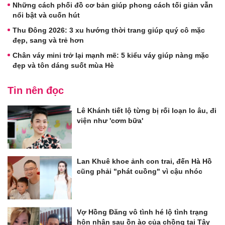
Những cách phối đồ cơ bản giúp phong cách tối giản vẫn
nổi bật và cuốn hút
Thu Đông 2026: 3 xu hướng thời trang giúp quý cô mặc
đẹp, sang và trẻ hơn
Chân váy mini trở lại mạnh mẽ: 5 kiểu váy giúp nàng mặc
đẹp và tôn dáng suốt mùa Hè
Tin nên đọc
Lê Khánh tiết lộ từng bị rối loạn lo âu, đi
viện như 'cơm bữa'
Lan Khuê khoe ảnh con trai, đến Hà Hồ
cũng phải "phát cuồng" vì cậu nhóc
Vợ Hồng Đăng vô tình hé lộ tình trạng
hôn nhân sau ồn ào của chồng tại Tây