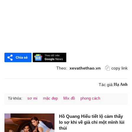
Theo:
xevathethao.vn
copy link
Tác giả:
Hạ Anh
sơ mi
mặc đẹp
Mix đồ
phong cách
Từ khóa:
Hồ Quang Hiếu tiết lộ cảm thấy
lo sợ khi về già chỉ một mình lủi
thủi