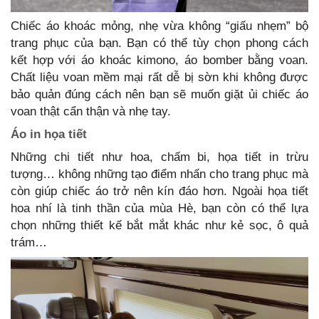
Chiếc áo khoác mỏng, nhẹ vừa không “giấu nhẹm” bộ
trang phục của bạn. Bạn có thể tùy chọn phong cách
kết hợp với áo khoác kimono, áo bomber bằng voan.
Chất liệu voan mềm mại rất dễ bị sờn khi không được
bảo quản đúng cách nên bạn sẽ muốn giặt ủi chiếc áo
voan thật cẩn thận và nhẹ tay.
Áo in họa tiết
Những chi tiết như hoa, chấm bi, họa tiết in trừu
tượng… không những tạo điểm nhấn cho trang phục mà
còn giúp chiếc áo trở nên kín đáo hơn. Ngoài họa tiết
hoa nhí là tinh thần của mùa Hè, bạn còn có thể lựa
chọn những thiết kế bắt mắt khác như kẻ sọc, ô quả
trám…