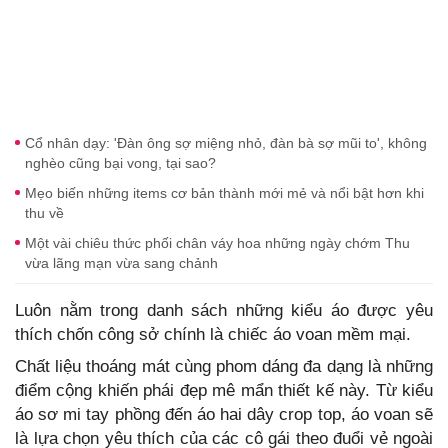
Cổ nhân dạy: 'Đàn ông sợ miệng nhỏ, đàn bà sợ mũi to', không
nghèo cũng bại vong, tại sao?
Mẹo biến những items cơ bản thành mới mẻ và nổi bật hơn khi
thu về
Một vài chiêu thức phối chân váy hoa những ngày chớm Thu
vừa lãng mạn vừa sang chảnh
Luôn nằm trong danh sách những kiểu áo được yêu
thích chốn công sở chính là chiếc áo voan mềm mại.
Chất liệu thoáng mát cùng phom dáng đa dạng là những
điểm cộng khiến phái đẹp mê mẩn thiết kế này. Từ kiểu
áo sơ mi tay phồng đến áo hai dây crop top, áo voan sẽ
là lựa chọn yêu thích của các cô gái theo đuổi vẻ ngoài