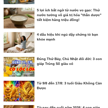
5 lợi ích bất ngờ từ nước vo gạo: Thứ
nước tưởng vô giá trị hóa "thần dược"
tiết kiệm hàng triệu đồng!
4 dấu hiệu khi ngủ dậy chứng tỏ bạn
khỏe mạnh
Đúng Thứ Bảy, Chủ Nhật đổi đời: 3 con
giáp Trúng Số giàu có
Từ 9/8 đến 17/8: 3 tuổi Giàu Không Cản
Được
Từ nay đến cuối năm 2026: 4 con giáp