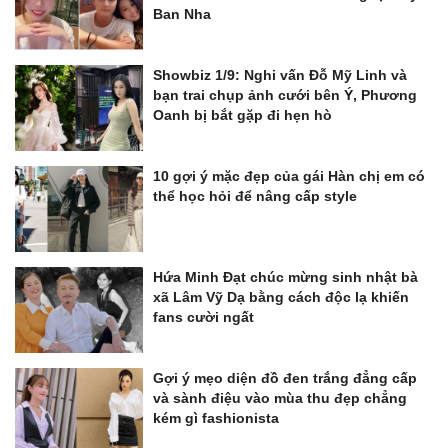
Ban Nha
Showbiz 1/9: Nghi vấn Đỗ Mỹ Linh và
bạn trai chụp ảnh cưới bên Ý, Phương
Oanh bị bắt gặp đi hẹn hò
10 gợi ý mặc đẹp của gái Hàn chị em có
thể học hỏi để nâng cấp style
Hứa Minh Đạt chúc mừng sinh nhật bà
xã Lâm Vỹ Dạ bằng cách độc lạ khiến
fans cười ngất
Gợi ý mẹo diện đồ đen trắng đẳng cấp
và sành điệu vào mùa thu đẹp chẳng
kém gì fashionista