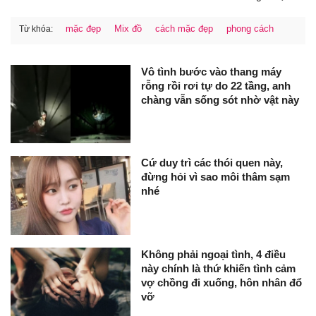
mặc đẹp
Mix đồ
cách mặc đẹp
phong cách
Từ khóa:
Vô tình bước vào thang máy
rỗng rồi rơi tự do 22 tầng, anh
chàng vẫn sống sót nhờ vật này
Cứ duy trì các thói quen này,
đừng hỏi vì sao môi thâm sạm
nhé
Không phải ngoại tình, 4 điều
này chính là thứ khiến tình cảm
vợ chồng đi xuống, hôn nhân đổ
vỡ