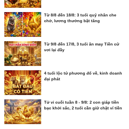
Từ 8/8 đến 18/8: 3 tuổi quý nhân che
chở, lương thưởng bật tăng
Từ 9/8 đến 17/8, 3 tuổi ăn may Tiền cứ
vơi lại đầy
4 tuổi lộc tứ phương đổ về, kinh doanh
đại phát
Tử vi cuối tuần 8 - 9/8: 2 con giáp tiền
bạc khởi sắc, 2 tuổi cần giữ chặt ví tiền