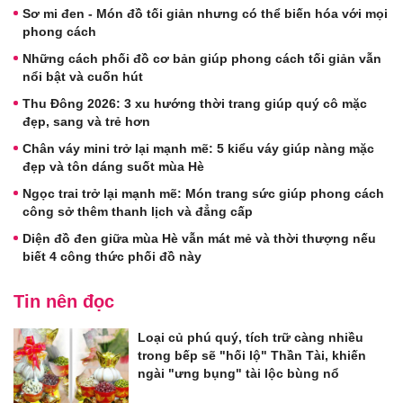
Sơ mi đen - Món đồ tối giản nhưng có thể biến hóa với mọi
phong cách
Những cách phối đồ cơ bản giúp phong cách tối giản vẫn
nổi bật và cuốn hút
Thu Đông 2026: 3 xu hướng thời trang giúp quý cô mặc
đẹp, sang và trẻ hơn
Chân váy mini trở lại mạnh mẽ: 5 kiểu váy giúp nàng mặc
đẹp và tôn dáng suốt mùa Hè
Ngọc trai trở lại mạnh mẽ: Món trang sức giúp phong cách
công sở thêm thanh lịch và đẳng cấp
Diện đồ đen giữa mùa Hè vẫn mát mẻ và thời thượng nếu
biết 4 công thức phối đồ này
Tin nên đọc
Loại củ phú quý, tích trữ càng nhiều
trong bếp sẽ "hối lộ" Thần Tài, khiến
ngài "ưng bụng" tài lộc bùng nổ