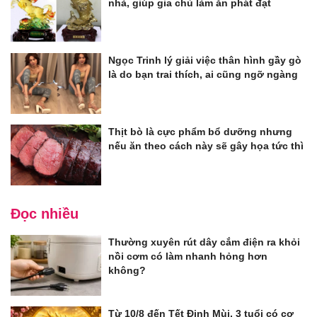
nhà, giúp gia chủ làm ăn phát đạt
Ngọc Trinh lý giải việc thân hình gầy gò
là do bạn trai thích, ai cũng ngỡ ngàng
Thịt bò là cực phẩm bổ dưỡng nhưng
nếu ăn theo cách này sẽ gây họa tức thì
Đọc nhiều
Thường xuyên rút dây cắm điện ra khỏi
nồi cơm có làm nhanh hỏng hơn
không?
Từ 10/8 đến Tết Đinh Mùi, 3 tuổi có cơ