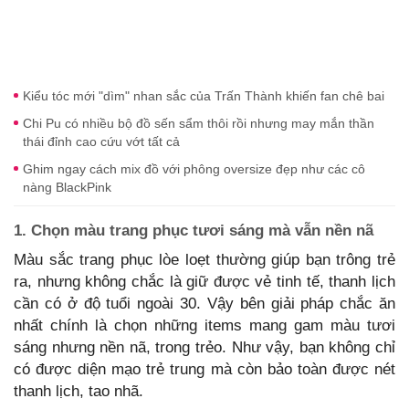
Kiểu tóc mới "dìm" nhan sắc của Trấn Thành khiến fan chê bai
Chi Pu có nhiều bộ đồ sến sẩm thôi rồi nhưng may mắn thần
thái đỉnh cao cứu vớt tất cả
Ghim ngay cách mix đồ với phông oversize đẹp như các cô
nàng BlackPink
1. Chọn màu trang phục tươi sáng mà vẫn nền nã
Màu sắc trang phục lòe loẹt thường giúp bạn trông trẻ
ra, nhưng không chắc là giữ được vẻ tinh tế, thanh lịch
cần có ở độ tuổi ngoài 30. Vậy bên giải pháp chắc ăn
nhất chính là chọn những items mang gam màu tươi
sáng nhưng nền nã, trong trẻo. Như vậy, bạn không chỉ
có được diện mạo trẻ trung mà còn bảo toàn được nét
thanh lịch, tao nhã.