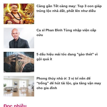
Càng gần Tết càng may: Top 3 con giáp
trúng lộc nhà đất, phất lên như diều
Ca sĩ Phan Đình Tùng nhập viện cấp
cứu
5 dấu hiệu mái tóc đang "gào thét" vì
gội quá ít
Phong thủy nhà ở: 3 vị trí nên để
“trống” để hút tài lộc, gia tăng vận may
cho gia đình
Đọc nhiều