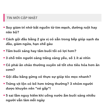
TIN MỚI CẬP NHẬT
Suy giảm trí nhớ bắt nguồn từ tim mạch, đường ruột hay
não bộ?
Cách gội đầu bằng 2 gia vị có sẵn trong bếp giúp sạch da
đầu, giảm ngứa, hạn chế gàu
Tắm buổi sáng hay tắm buổi tối có lợi hơn?
3 chỗ trên người càng trắng càng yếu, số 1 ít ai nhìn
Có phải ăn cháo thường xuyên sẽ tốt cho tiêu hóa hơn ăn
cơm?
Gội đầu bằng gừng có thực sự giúp tóc mọc nhanh?
Trứng vịt lộn có bổ hơn trứng thường? 3 nhóm người
được khuyên nên "né gấp"!
5 sai lầm nguy hiểm khi uống nước ấm buổi sáng nhiều
người vẫn làm mỗi ngày