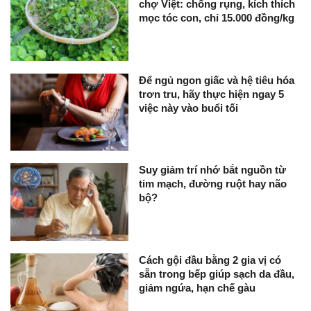
chợ Việt: chống rụng, kích thích
mọc tóc con, chỉ 15.000 đồng/kg
Để ngủ ngon giấc và hệ tiêu hóa
trơn tru, hãy thực hiện ngay 5
việc này vào buổi tối
Suy giảm trí nhớ bắt nguồn từ
tim mạch, đường ruột hay não
bộ?
Cách gội đầu bằng 2 gia vị có
sẵn trong bếp giúp sạch da đầu,
giảm ngứa, hạn chế gàu