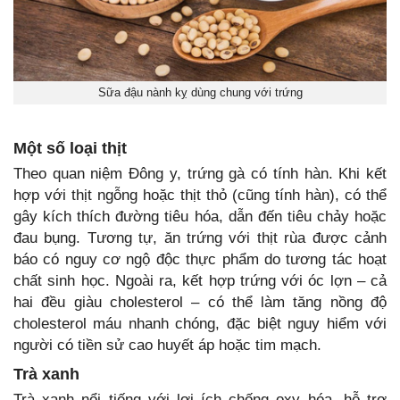
Sữa đậu nành kỵ dùng chung với trứng
Một số loại thịt
Theo quan niệm Đông y, trứng gà có tính hàn. Khi kết
hợp với thịt ngỗng hoặc thịt thỏ (cũng tính hàn), có thể
gây kích thích đường tiêu hóa, dẫn đến tiêu chảy hoặc
đau bụng. Tương tự, ăn trứng với thịt rùa được cảnh
báo có nguy cơ ngộ độc thực phẩm do tương tác hoạt
chất sinh học. Ngoài ra, kết hợp trứng với óc lợn – cả
hai đều giàu cholesterol – có thể làm tăng nồng độ
cholesterol máu nhanh chóng, đặc biệt nguy hiểm với
người có tiền sử cao huyết áp hoặc tim mạch.
Trà xanh
Trà xanh nổi tiếng với lợi ích chống oxy hóa, hỗ trợ