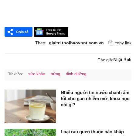
Theo:
giaitri.thoibaovhnt.com.vn
copy link
Tác giả:
Nhật Ánh
sức khỏe
trứng
dinh dưỡng
Từ khóa:
Nhiều người tin nước chanh ấm
tốt cho gan nhiễm mỡ, khoa học
nói gì?
Loại rau quen thuộc bán khắp