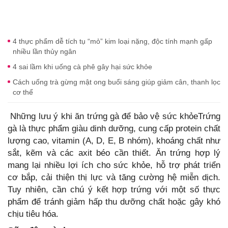
4 thực phẩm dễ tích tụ “mỏ” kim loại nặng, độc tính mạnh gấp
nhiều lần thủy ngân
4 sai lầm khi uống cà phê gây hại sức khỏe
Cách uống trà gừng mật ong buổi sáng giúp giảm cân, thanh lọc
cơ thể
Những lưu ý khi ăn trứng gà để bảo vệ sức khỏeTrứng
gà là thực phẩm giàu dinh dưỡng, cung cấp protein chất
lượng cao, vitamin (A, D, E, B nhóm), khoáng chất như
sắt, kẽm và các axit béo cần thiết. Ăn trứng hợp lý
mang lại nhiều lợi ích cho sức khỏe, hỗ trợ phát triển
cơ bắp, cải thiện thị lực và tăng cường hệ miễn dịch.
Tuy nhiên, cần chú ý kết hợp trứng với một số thực
phẩm để tránh giảm hấp thu dưỡng chất hoặc gây khó
chịu tiêu hóa.