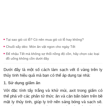
Tại sao giò có lỗ? Có nên mua giò có lỗ hay không?
Chuối sấy dẻo: Món ăn vặt ngon cho ngày Tết
Để nhậu Tết mà không sợ thổi nồng độ cồn, hãy chọn các loại
đồ uống không cồn dưới đây
Dưới đây là một số cách làm sạch vết ố vàng trên ly
thủy tinh hiệu quả mà bạn có thể áp dụng tại nhà:
1. Sử dụng giấm ăn
Với đặc tính tẩy trắng và khử mùi, axit trong giấm có
thể phá vỡ các phân tử thức ăn và cặn bẩn bám trên bề
mặt ly thủy tinh, giúp ly trở nên sáng bóng và sạch sẽ.