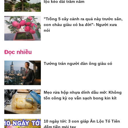
lộc kéo dài trăm năm
"Trồng 5 cây cảnh ra quả này trước sân,
con cháu giàu có ba đời"- Người xưa
nói
Đọc nhiều
Tướng trán người đàn ông giàu có
Mẹo rửa hộp nhựa dính dầu mỡ: Không
tốn công kỳ cọ vẫn sạch bong kin kít
10 ngày tới: 3 con giáp Ăn Lộc Tổ Tiên
đếm tiền mỏi tay