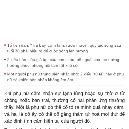
Tổ tiên dặn: ''Trà bảy, cơm tám, rượu mười'', quy tắc sống sau
tuổi 30 phải hiểu rõ để cuộc sống lên hương
2 kiểu báo hiếu giả tạo của con cháu, bề ngoài cha mẹ tưởng
hưởng phúc, nhưng nội tâm rất khổ sở
Một người phụ nữ trung niên nhắc nhở: 2 kiểu ''tử tế'' này ở phụ
nữ sẽ khiến hôn nhân không êm ấm
Khi phụ nữ cảm nhận sự lạnh lùng hoặc sự thờ ơ từ
chồng hoặc bạn trai, thường có hai phản ứng thường
thấy. Một là phụ nữ có thể cố tỏ ra mình quá nhạy cảm,
và hai là cô ấy có thể cố gắng thám tử hoá mọi thứ để
xác định tình cảm hiện tại của người đó.