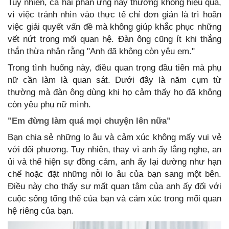
Tuy nhiên, cả hai phản ứng này thường không hiệu quả,
vì việc tránh nhìn vào thực tế chỉ đơn giản là trì hoãn
việc giải quyết vấn đề mà không giúp khắc phục những
vết nứt trong mối quan hệ. Đàn ông cũng ít khi thẳng
thắn thừa nhận rằng "Anh đã không còn yêu em."
Trong tình huống này, điều quan trọng đầu tiên mà phụ
nữ cần làm là quan sát. Dưới đây là năm cụm từ
thường mà đàn ông dùng khi họ cảm thấy họ đã không
còn yêu phụ nữ mình.
"Em đừng làm quá mọi chuyện lên nữa"
Bạn chia sẻ những lo âu và cảm xúc không mấy vui vẻ
với đối phương. Tuy nhiên, thay vì anh ấy lắng nghe, an
ủi và thể hiện sự đồng cảm, anh ấy lại dường như hạn
chế hoặc đặt những nỗi lo âu của bạn sang một bên.
Điều này cho thấy sự mất quan tâm của anh ấy đối với
cuộc sống tổng thể của bạn và cảm xúc trong mối quan
hệ riêng của bạn.