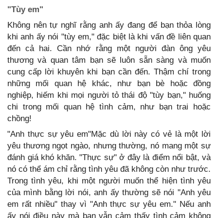
"Tùy em"
Không nên tự nghĩ rằng anh ấy đang để bạn thỏa lòng
khi anh ấy nói "tùy em," đặc biệt là khi vấn đề liên quan
đến cả hai. Cần nhớ rằng một người đàn ông yêu
thương và quan tâm bạn sẽ luôn sẵn sàng và muốn
cung cấp lời khuyên khi bạn cần đến. Thậm chí trong
những mối quan hệ khác, như bạn bè hoặc đồng
nghiệp, hiếm khi mọi người tỏ thái độ "tùy bạn," huống
chi trong mối quan hệ tình cảm, như bạn trai hoặc
chồng!
"Anh thực sự yêu em"Mặc dù lời này có vẻ là một lời
yêu thương ngọt ngào, nhưng thường, nó mang một sự
đánh giá khó khăn. "Thực sự" ở đây là điểm nổi bật, và
nó có thể ám chỉ rằng tình yêu đã không còn như trước.
Trong tình yêu, khi một người muốn thể hiện tình yêu
của mình bằng lời nói, anh ấy thường sẽ nói "Anh yêu
em rất nhiều" thay vì "Anh thực sự yêu em." Nếu anh
ấy nói điều này mà bạn vẫn cảm thấy tình cảm không