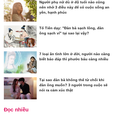
Người phụ nữ dù ở độ tuổi nào cũng
nên nhớ 3 điều này để có cuộc sống an
yên, hạnh phúc
Tổ Tiên dạy: "Đàn bà sạch lông, đàn
ông sạch ví" tại sao lại vậy?
7 loại ân tình lớn ở đời, người nào càng
biết báo đáp thì phước báu càng nhiều
Tại sao đàn bà không thể từ chối khi
đàn ông muốn? 3 người trong cuộc sẽ
nói ra cảm xúc thật
Đọc nhiều