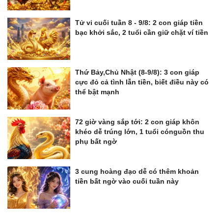
Tử vi cuối tuần 8 - 9/8: 2 con giáp tiền
bạc khởi sắc, 2 tuổi cần giữ chặt ví tiền
Thứ Bảy,Chủ Nhật (8-9/8): 3 con giáp
cực đỏ cả tình lẫn tiền, biết điều này có
thể bật mạnh
72 giờ vàng sắp tới: 2 con giáp khôn
khéo dễ trúng lớn, 1 tuổi cónguồn thu
phụ bất ngờ
3 cung hoàng đạo dễ có thêm khoản
tiền bất ngờ vào cuối tuần này