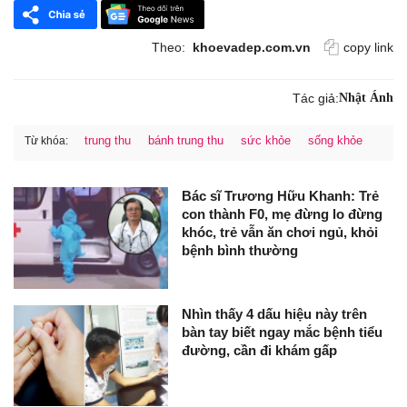
Theo:
khoevadep.com.vn
copy link
Tác giả:
Nhật Ánh
trung thu
bánh trung thu
sức khỏe
sống khỏe
Từ khóa:
Bác sĩ Trương Hữu Khanh: Trẻ
con thành F0, mẹ đừng lo đừng
khóc, trẻ vẫn ăn chơi ngủ, khỏi
bệnh bình thường
Nhìn thấy 4 dấu hiệu này trên
bàn tay biết ngay mắc bệnh tiểu
đường, cần đi khám gấp