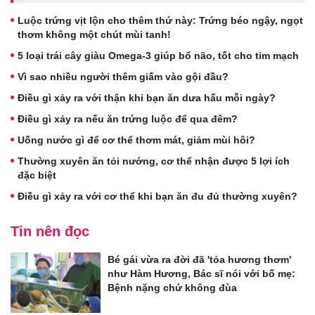
Luộc trứng vịt lộn cho thêm thứ này: Trứng béo ngậy, ngọt
thơm không một chút mùi tanh!
5 loại trái cây giàu Omega-3 giúp bổ não, tốt cho tim mạch
Vì sao nhiều người thêm giấm vào gội đầu?
Điều gì xảy ra với thận khi bạn ăn dưa hấu mỗi ngày?
Điều gì xảy ra nếu ăn trứng luộc để qua đêm?
Uống nước gì để cơ thể thơm mát, giảm mùi hôi?
Thường xuyên ăn tỏi nướng, cơ thể nhận được 5 lợi ích
đặc biệt
Điều gì xảy ra với cơ thể khi bạn ăn đu đủ thường xuyên?
Tin nên đọc
Bé gái vừa ra đời đã 'tỏa hương thơm'
như Hàm Hương, Bác sĩ nói với bố mẹ:
Bệnh nặng chứ không đùa