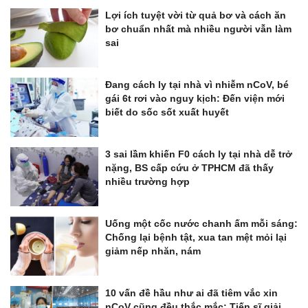
Lợi ích tuyệt vời từ quả bơ và cách ăn
bơ chuẩn nhất mà nhiều người vẫn làm
sai
Đang cách ly tại nhà vì nhiễm nCoV, bé
gái 6t rơi vào nguy kịch: Đến viện mới
biết do sốc sốt xuất huyết
3 sai lầm khiến F0 cách ly tại nhà dễ trở
nặng, BS cấp cứu ở TPHCM đã thấy
nhiều trường hợp
Uống một cốc nước chanh ấm mỗi sáng:
Chống lại bệnh tật, xua tan mệt mỏi lại
giảm nếp nhăn, nám
10 vấn đề hầu như ai đã tiêm vắc xin
nCoV cũng đều thắc mắc: Tiến sĩ giải