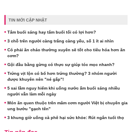
TIN MỚI CẬP NHẬT
Tắm buổi sáng hay tắm buổi tối có lợi hơn?
3 chỗ trên người càng trắng càng yếu, số 1 ít ai nhìn
Có phải ăn cháo thường xuyên sẽ tốt cho tiêu hóa hơn ăn
cơm?
Gội đầu bằng gừng có thực sự giúp tóc mọc nhanh?
Trứng vịt lộn có bổ hơn trứng thường? 3 nhóm người
được khuyên nên "né gấp"!
5 sai lầm nguy hiểm khi uống nước ấm buổi sáng nhiều
người vẫn làm mỗi ngày
Món ăn quen thuộc trên mâm cơm người Việt bị chuyên gia
ung bướu "gạch tên"
3 khung giờ uống cà phê hại sức khỏe: Rút ngắn tuổi thọ