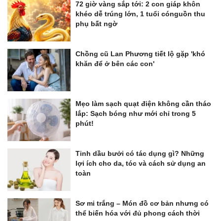
72 giờ vàng sắp tới: 2 con giáp khôn
khéo dễ trúng lớn, 1 tuổi cónguồn thu
phụ bất ngờ
Chồng cũ Lan Phương tiết lộ gặp 'khó
khăn để ở bên các con'
Mẹo làm sạch quạt điện không cần tháo
lắp: Sạch bóng như mới chỉ trong 5
phút!
Tinh dầu bưởi có tác dụng gì? Những
lợi ích cho da, tóc và cách sử dụng an
toàn
Sơ mi trắng – Món đồ cơ bản nhưng có
thể biến hóa với đủ phong cách thời