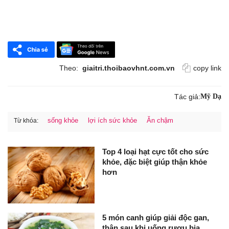
Theo:
giaitri.thoibaovhnt.com.vn
copy link
Tác giả:
Mỹ Dạ
sống khỏe
lợi ích sức khỏe
Ăn chậm
Từ khóa:
Top 4 loại hạt cực tốt cho sức
khỏe, đặc biệt giúp thận khỏe
hơn
5 món canh giúp giải độc gan,
thận sau khi uống rượu bia