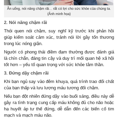
Ăn uống, nói năng chậm rãi... rất có lợi cho sức khỏe của chúng ta.
(Ảnh minh họa)
2. Nói năng chậm rãi
Thói quen nói chậm, suy nghĩ kỹ trước khi phản hồi
giúp kiểm soát cảm xúc, tránh nói lời gây tổn thương
trong lúc nóng giận.
Người có phong thái điềm đạm thường được đánh giá
là chín chắn, đáng tin cậy và duy trì mối quan hệ xã hội
tốt hơn – yếu tố quan trọng với sức khỏe tâm thần.
3. Đứng dậy chậm rãi
Khi bạn ngủ say vào đêm khuya, quá trình trao đổi chất
của bạn thấp và lưu lượng máu tương đối chậm.
Nếu bạn đột nhiên đứng dậy vào buổi sáng, điều này dễ
gây ra tình trạng cung cấp máu không đủ cho não hoặc
hạ huyết áp tư thế đứng, dễ dẫn đến các biến cố tim
mạch và mạch máu não.