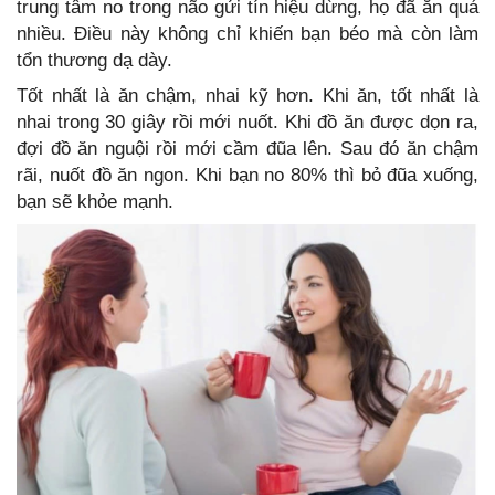
trung tâm no trong não gửi tín hiệu dừng, họ đã ăn quá
nhiều. Điều này không chỉ khiến bạn béo mà còn làm
tổn thương dạ dày.
Tốt nhất là ăn chậm, nhai kỹ hơn. Khi ăn, tốt nhất là
nhai trong 30 giây rồi mới nuốt. Khi đồ ăn được dọn ra,
đợi đồ ăn nguội rồi mới cầm đũa lên. Sau đó ăn chậm
rãi, nuốt đồ ăn ngon. Khi bạn no 80% thì bỏ đũa xuống,
bạn sẽ khỏe mạnh.