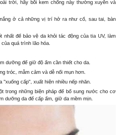
oài trời, hãy bôi kem chống này thường xuyên và
ắng ở cả những vị trí hở ra như cổ, sau tai, bàn
 nhất để bảo vệ da khỏi tác động của tia UV, làm
của quá trình lão hóa.
em dưỡng để giữ độ ẩm cần thiết cho da.
ong tróc, mẫm cảm và dễ nổi mụn hơn.
da "xuống cấp", xuất hiện nhiều nếp nhăn.
ột trong những biện pháp để bổ sung nước cho cơ
ẩm dưỡng da để cấp ẩm, giữ da mềm mịn.