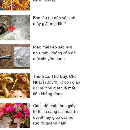
đếm mỏi tay
Bao lâu thì nên vệ sinh
máy giặt một lần?
Mẹo mài kéo sắc lẹm
như mới, không cần đá
mài chuyên dụng
Thứ Sáu, Thứ Bảy, Chủ
Nhật (7,8,9/8): 3 con giáp
giữ ví, chủ quan là mất
tiền không đáng
Cách để chậu hoa giấy
từ tốt lá sang sai hoa: Bí
quyết này giúp cây nở
rực rỡ quanh năm