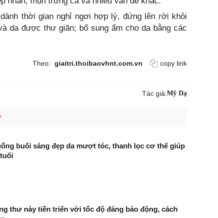
nếp nhăn, mụn trứng cá và nhiều vấn đề khác.
dành thời gian nghỉ ngơi hợp lý, đứng lên rời khỏi
 và da được thư giãn; bổ sung ẩm cho da bằng các
Theo:
giaitri.thoibaovhnt.com.vn
copy link
Tác giả:
Mỹ Dạ
e
uống buổi sáng đẹp da mượt tóc, thanh lọc cơ thể giúp
 tuổi
ng thư này tiến triển với tốc độ đáng báo động, cách