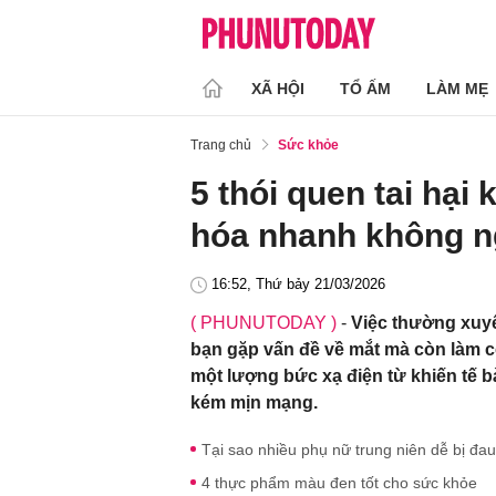
XÃ HỘI
TỔ ẤM
LÀM MẸ
Trang chủ
Sức khỏe
5 thói quen tai hại 
hóa nhanh không 
16:52, Thứ bảy 21/03/2026
( PHUNUTODAY )
-
Việc thường xuyê
bạn gặp vấn đề về mắt mà còn làm co 
một lượng bức xạ điện từ khiến tế b
kém mịn mạng.
Tại sao nhiều phụ nữ trung niên dễ bị đa
4 thực phẩm màu đen tốt cho sức khỏe