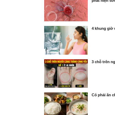
phát hiện s
4 khung giờ 
3 chỗ trên ng
Có phải ăn c