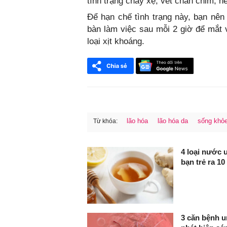
tình trạng chảy xệ, vết chân chim, 
Để hạn chế tình trạng này, bạn nên 
bàn làm việc sau mỗi 2 giờ để mắt
loại xịt khoáng.
lão hóa
lão hóa da
sống khỏ
Từ khóa:
FaceBook
4 loại nước 
bạn trẻ ra 10
3 căn bệnh u