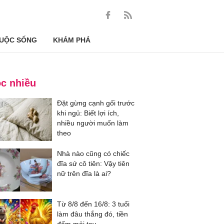
UỘC SỐNG
KHÁM PHÁ
c nhiều
Đặt gừng cạnh gối trước
khi ngủ: Biết lợi ích,
nhiều người muốn làm
theo
Nhà nào cũng có chiếc
đĩa sứ cô tiên: Vậy tiên
nữ trên đĩa là ai?
Từ 8/8 đến 16/8: 3 tuổi
làm đâu thắng đó, tiền