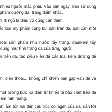
 nhiều người mắc phải. Vào ban ngày, bạn sử dụng
 phẩm dưỡng da, trang điểm khác.
i đi ngủ là điều vô cùng cần thiết.
c loại mỹ phẩm cùng bụi bẩn trên da, bạn cần một
 loại sản phẩm như nước tẩy trang, dầu/kem tẩy
u cũng như tình trạng da của từng người.
bẩn trên da, tạo điều kiện để các loại kem dưỡng dễ
, điện thoại... không chỉ khiến bạn gặp vấn đề về
a một lượng bức xạ điện từ khiến tế bào chết trên da
 kém mịn mạng.
 làm tổn hại đến cấu trúc collagen của da, dẫn tới