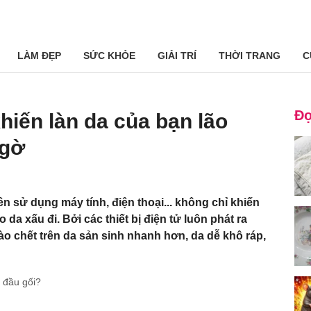
LÀM ĐẸP
SỨC KHỎE
GIẢI TRÍ
THỜI TRANG
C
Đọ
khiến làn da của bạn lão
ngờ
n sử dụng máy tính, điện thoại... không chỉ khiến
da xấu đi. Bởi các thiết bị điện tử luôn phát ra
ào chết trên da sản sinh nhanh hơn, da dễ khô ráp,
u đầu gối?