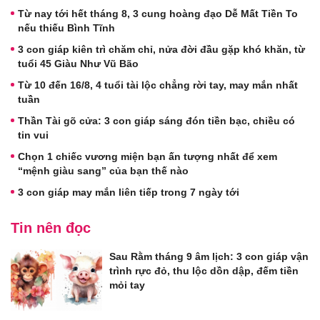
Từ nay tới hết tháng 8, 3 cung hoàng đạo Dễ Mất Tiền To
nếu thiếu Bình Tĩnh
3 con giáp kiên trì chăm chỉ, nửa đời đầu gặp khó khăn, từ
tuổi 45 Giàu Như Vũ Bão
Từ 10 đến 16/8, 4 tuổi tài lộc chẳng rời tay, may mắn nhất
tuần
Thần Tài gõ cửa: 3 con giáp sáng đón tiền bạc, chiều có
tin vui
Chọn 1 chiếc vương miện bạn ấn tượng nhất để xem
“mệnh giàu sang” của bạn thế nào
3 con giáp may mắn liên tiếp trong 7 ngày tới
Tin nên đọc
Sau Rằm tháng 9 âm lịch: 3 con giáp vận
trình rực đỏ, thu lộc dồn dập, đếm tiền
mỏi tay