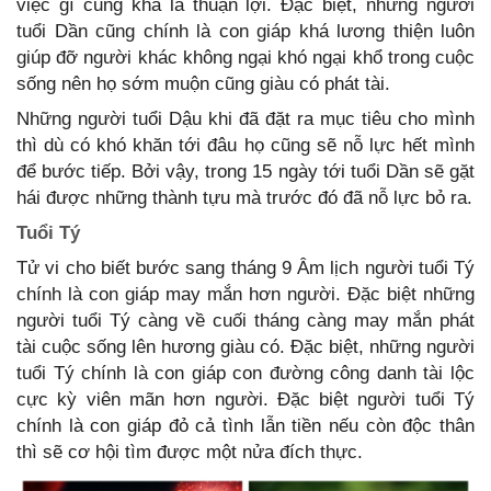
việc gì cũng khá là thuận lợi. Đặc biệt, những người
tuổi Dần cũng chính là con giáp khá lương thiện luôn
giúp đỡ người khác không ngại khó ngại khổ trong cuộc
sống nên họ sớm muộn cũng giàu có phát tài.
Những người tuổi Dậu khi đã đặt ra mục tiêu cho mình
thì dù có khó khăn tới đâu họ cũng sẽ nỗ lực hết mình
để bước tiếp. Bởi vậy, trong 15 ngày tới tuổi Dần sẽ gặt
hái được những thành tựu mà trước đó đã nỗ lực bỏ ra.
Tuổi Tý
Tử vi cho biết bước sang tháng 9 Âm lịch người tuổi Tý
chính là con giáp may mắn hơn người. Đặc biệt những
người tuổi Tý càng về cuối tháng càng may mắn phát
tài cuộc sống lên hương giàu có. Đặc biệt, những người
tuổi Tý chính là con giáp con đường công danh tài lộc
cực kỳ viên mãn hơn người. Đặc biệt người tuổi Tý
chính là con giáp đỏ cả tình lẫn tiền nếu còn độc thân
thì sẽ cơ hội tìm được một nửa đích thực.