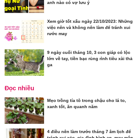
anh nào có vợ lưu ý
Xem giờ tốt xấu ngày 22/10/2023: Những
việc nên và không nên làm để tránh xui
rước may
9 ngày cuối tháng 10, 3 con giáp có lộc
lớn về tay, tiền bạc rủng rình tiêu xài thả
ga
Đọc nhiều
Mẹo trồng tía tô trong chậu cho lá to,
xanh tốt, ăn quanh năm
4 điều nên làm trước tháng 7 âm lịch để
tránh xui xẻo, gia đình bình an, may mắn