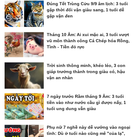
Đúng Tết Trùng Cửu 9/9 âm lịch: 3 tuổi
gặp thời đổi vận giàu sang, 1 tuổi dễ
gặp vận đen
Tháng 10 Âm: Ai xui mặc ai, 3 tuổi vượt
vũ môn thành công Cá Chép hóa Rồng,
Tình - Tiền đỏ rực
Trời sinh thông minh, khéo léo, 3 con
giáp trưởng thành trong giàu có, hậu
vận an nhàn
7 ngày trước Rằm tháng 9 Âm: 3 tuổi
tiền vào như nước cầu gì được nấy, 1
tuổi ung dung vẫn giàu
Phụ nữ 7 nghề này dễ vướng vào ngoại
tình: Dù ở tuổi nào cũng mê "của lạ",