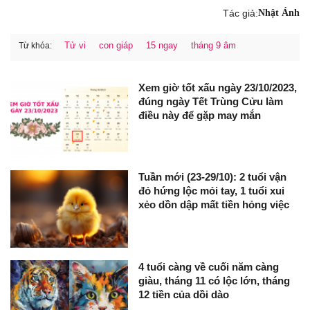
Tác giả:
Nhật Ánh
Tử vi
con giáp
15 ngay
tháng 9 âm
Từ khóa:
Xem giờ tốt xấu ngày 23/10/2023,
đúng ngày Tết Trùng Cửu làm
điều này để gặp may mắn
Tuần mới (23-29/10): 2 tuổi vận
đỏ hứng lộc mỏi tay, 1 tuổi xui
xẻo dồn dập mất tiền hỏng việc
4 tuổi càng về cuối năm càng
giàu, tháng 11 có lộc lớn, tháng
12 tiền của dồi dào