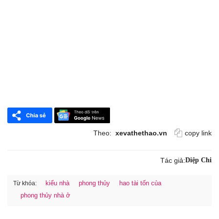
Theo:
xevathethao.vn
copy link
Tác giả:
Diệp Chi
kiểu nhà
phong thủy
hao tài tốn của
Từ khóa:
phong thủy nhà ở