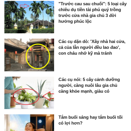
"Trước cau sau chuối": 5 loại cây
chiêu dụ tiền tài phú quý trồng
trước cửa nhà gia chủ 3 đời
hưởng phúc lộc
Các cụ dặn dò: 'Xây nhà hai cửa,
cả của lẫn người đều lao đao',
con cháu nhớ kỹ mà tránh
Các cụ nói: 5 cây cảnh dưỡng
người, càng nuôi lâu gia chủ
càng khỏe mạnh, giàu có
Tắm buổi sáng hay tắm buổi tối
có lợi hơn?