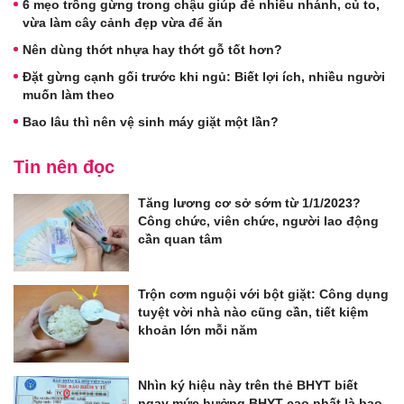
6 mẹo trồng gừng trong chậu giúp đẻ nhiều nhánh, củ to,
vừa làm cây cảnh đẹp vừa để ăn
Nên dùng thớt nhựa hay thớt gỗ tốt hơn?
Đặt gừng cạnh gối trước khi ngủ: Biết lợi ích, nhiều người
muốn làm theo
Bao lâu thì nên vệ sinh máy giặt một lần?
Tin nên đọc
Tăng lương cơ sở sớm từ 1/1/2023?
Công chức, viên chức, người lao động
cần quan tâm
Trộn cơm nguội với bột giặt: Công dụng
tuyệt vời nhà nào cũng cần, tiết kiệm
khoản lớn mỗi năm
Nhìn ký hiệu này trên thẻ BHYT biết
ngay mức hưởng BHYT cao nhất là bao