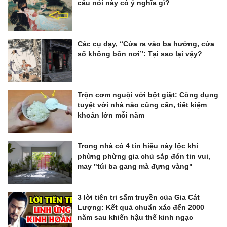
câu nói này có ý nghĩa gì?
Các cụ dạy, “Cửa ra vào ba hướng, cửa
sổ không bốn nơi”: Tại sao lại vậy?
Trộn cơm nguội với bột giặt: Công dụng
tuyệt vời nhà nào cũng cần, tiết kiệm
khoản lớn mỗi năm
Trong nhà có 4 tín hiệu này lộc khí
phừng phừng gia chủ sắp đón tin vui,
may "túi ba gang mà đựng vàng"
3 lời tiên tri sấm truyền của Gia Cát
Lượng: Kết quả chuẩn xác đến 2000
năm sau khiến hậu thế kinh ngạc