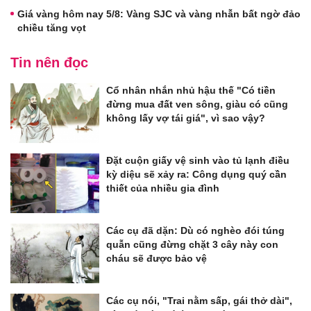
Giá vàng hôm nay 5/8: Vàng SJC và vàng nhẫn bất ngờ đảo
chiều tăng vọt
Tin nên đọc
Cổ nhân nhắn nhủ hậu thế "Có tiền
đừng mua đất ven sông, giàu có cũng
không lấy vợ tái giá", vì sao vậy?
Đặt cuộn giấy vệ sinh vào tủ lạnh điều
kỳ diệu sẽ xảy ra: Công dụng quý cần
thiết của nhiều gia đình
Các cụ đã dặn: Dù có nghèo đói túng
quẫn cũng đừng chặt 3 cây này con
cháu sẽ được bảo vệ
Các cụ nói, "Trai nằm sấp, gái thở dài",