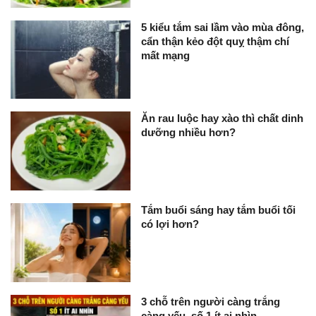
5 kiểu tắm sai lầm vào mùa đông,
cẩn thận kẻo đột quỵ thậm chí
mất mạng
Ăn rau luộc hay xào thì chất dinh
dưỡng nhiều hơn?
Tắm buổi sáng hay tắm buổi tối
có lợi hơn?
3 chỗ trên người càng trắng
càng yếu, số 1 ít ai nhìn