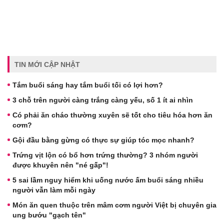
TIN MỚI CẬP NHẬT
Tắm buổi sáng hay tắm buổi tối có lợi hơn?
3 chỗ trên người càng trắng càng yếu, số 1 ít ai nhìn
Có phải ăn cháo thường xuyên sẽ tốt cho tiêu hóa hơn ăn
cơm?
Gội đầu bằng gừng có thực sự giúp tóc mọc nhanh?
Trứng vịt lộn có bổ hơn trứng thường? 3 nhóm người
được khuyên nên "né gấp"!
5 sai lầm nguy hiểm khi uống nước ấm buổi sáng nhiều
người vẫn làm mỗi ngày
Món ăn quen thuộc trên mâm cơm người Việt bị chuyên gia
ung bướu "gạch tên"