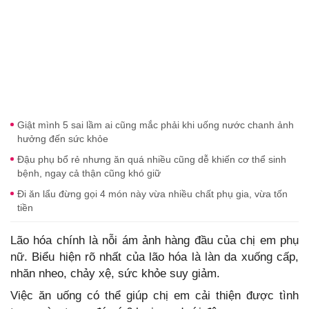
Giật mình 5 sai lầm ai cũng mắc phải khi uống nước chanh ảnh
hưởng đến sức khỏe
Đậu phụ bổ rẻ nhưng ăn quá nhiều cũng dễ khiến cơ thể sinh
bệnh, ngay cả thận cũng khó giữ
Đi ăn lẩu đừng gọi 4 món này vừa nhiều chất phụ gia, vừa tốn
tiền
Lão hóa chính là nỗi ám ảnh hàng đầu của chị em phụ
nữ. Biểu hiện rõ nhất của lão hóa là làn da xuống cấp,
nhăn nheo, chảy xệ, sức khỏe suy giảm.
Việc ăn uống có thể giúp chị em cải thiện được tình