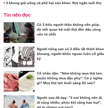
3 khung giờ uống cà phê hại sức khỏe: Rút ngắn tuổi thọ
Tin nên đọc
Có 3 kiểu người thân không nên giúp,
dù mối quan hệ ruột thịt đến đâu cũng
nên từ chối
Người nông cạn có 3 điều rất thích khoe
khoang, người khôn ngoan luôn cố giấu
kỹ
Cổ nhân dặn, "Sớm không mua thịt lợn,
muộn không mua đậu phụ": Có ý nghĩa
gì? Mua thịt lợn buổi sáng thì sao?
Người xưa đã dạy: "3 nơi không nên đi,
đi càng nhiều, phúc khí càng hao hụt",
đó là những nơi nào?