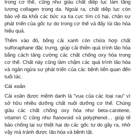
trong cơ thể, cũng như giàu chất diệp lục làm tăng
lượng collagen trong da. Ngoài ra, chất diệp lục còn
bảo vệ da khỏi các bức xạ tia cực tím có hại, chặn sự
phát triển của gốc tự do trong cơ thể và đẩy lùi lão hóa
hiệu quả.
Thêm vào đó, bông cải xanh còn chứa hợp chất
sulforaphane đặc trưng, giúp cải thiện quá trình lão hóa
bằng cách tăng cường các chất chống oxy hóa trong
cơ thể. Chất này cũng làm chậm các quá trình lão hóa
và ngăn ngừa sự phát triển của các bệnh liên quan đến
tuổi tác.
Cải xoăn
Cải xoăn được mệnh danh là "vua của các loại rau" vì
sở hữu nhiều dưỡng chất nuôi dưỡng cơ thể. Chúng
giàu các chất chống oxy hóa như beta-carotene,
vitamin C cũng như flanovoid và polyphenol… giúp tế
bào chống lại sự thiệt hại do các gốc tự do gây ra, nhờ
vậy mà tránh được lão hóa và bệnh tật.