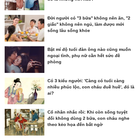
Đời người có ''3 bữa'' không nên ăn, ''2
giấc'' không nên ngủ, làm được mới
sống lâu sống khỏe
Bật mí độ tuổi đàn ông nào cũng muốn
ngoại tình, phụ nữ cần hết sức đề
phòng
Có 3 kiểu người: 'Càng có tuổi càng
nhiều phúc lộc, con cháu đuề huề', đó là
ai?
Cổ nhân nhắc rồi: Khi còn sống tuyệt
đối không dùng 2 bữa, con cháu nghe
theo kẻo họa đến bất ngờ