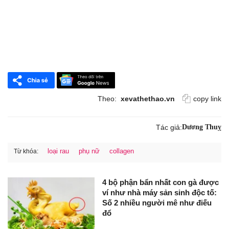
Theo:
xevathethao.vn
copy link
Tác giả:
Dương Thuỵ
loại rau
phụ nữ
collagen
Từ khóa:
4 bộ phận bẩn nhất con gà được
ví như nhà máy sản sinh độc tố:
Số 2 nhiều người mê như điếu
đổ