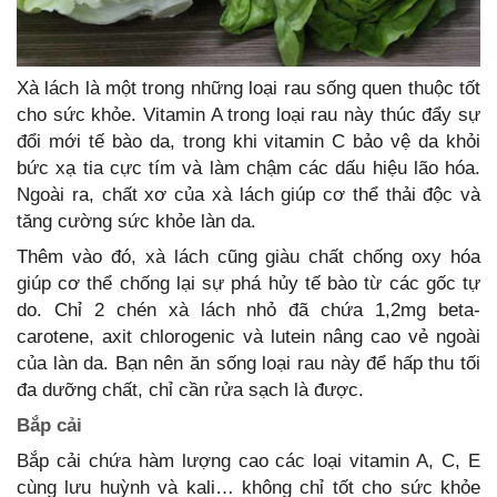
Xà lách là một trong những loại rau sống quen thuộc tốt
cho sức khỏe. Vitamin A trong loại rau này thúc đẩy sự
đổi mới tế bào da, trong khi vitamin C bảo vệ da khỏi
bức xạ tia cực tím và làm chậm các dấu hiệu lão hóa.
Ngoài ra, chất xơ của xà lách giúp cơ thể thải độc và
tăng cường sức khỏe làn da.
Thêm vào đó, xà lách cũng giàu chất chống oxy hóa
giúp cơ thể chống lại sự phá hủy tế bào từ các gốc tự
do. Chỉ 2 chén xà lách nhỏ đã chứa 1,2mg beta-
carotene, axit chlorogenic và lutein nâng cao vẻ ngoài
của làn da. Bạn nên ăn sống loại rau này để hấp thu tối
đa dưỡng chất, chỉ cần rửa sạch là được.
Bắp cải
Bắp cải chứa hàm lượng cao các loại vitamin A, C, E
cùng lưu huỳnh và kali… không chỉ tốt cho sức khỏe