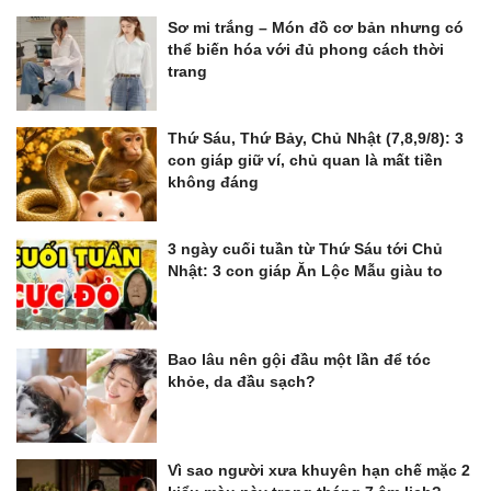
Sơ mi trắng – Món đồ cơ bản nhưng có
thể biến hóa với đủ phong cách thời
trang
Thứ Sáu, Thứ Bảy, Chủ Nhật (7,8,9/8): 3
con giáp giữ ví, chủ quan là mất tiền
không đáng
3 ngày cuối tuần từ Thứ Sáu tới Chủ
Nhật: 3 con giáp Ăn Lộc Mẫu giàu to
Bao lâu nên gội đầu một lần để tóc
khỏe, da đầu sạch?
Vì sao người xưa khuyên hạn chế mặc 2