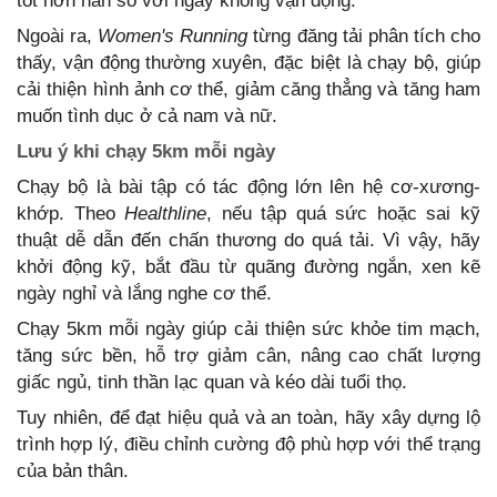
tốt hơn hẳn so với ngày không vận động.
Ngoài ra,
Women's Running
từng đăng tải phân tích cho
thấy, vận động thường xuyên, đặc biệt là chạy bộ, giúp
cải thiện hình ảnh cơ thể, giảm căng thẳng và tăng ham
muốn tình dục ở cả nam và nữ.
Lưu ý khi chạy 5km mỗi ngày
Chạy bộ là bài tập có tác động lớn lên hệ cơ-xương-
khớp. Theo
Healthline
, nếu tập quá sức hoặc sai kỹ
thuật dễ dẫn đến chấn thương do quá tải. Vì vậy, hãy
khởi động kỹ, bắt đầu từ quãng đường ngắn, xen kẽ
ngày nghỉ và lắng nghe cơ thể.
Chạy 5km mỗi ngày giúp cải thiện sức khỏe tim mạch,
tăng sức bền, hỗ trợ giảm cân, nâng cao chất lượng
giấc ngủ, tinh thần lạc quan và kéo dài tuổi thọ.
Tuy nhiên, để đạt hiệu quả và an toàn, hãy xây dựng lộ
trình hợp lý, điều chỉnh cường độ phù hợp với thể trạng
của bản thân.