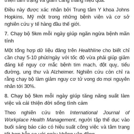
thiện tâm trạng và giảm căng thẳng hiệu quả.
Điều này được xác nhận bởi Trung tâm Y khoa Johns
Hopkins, Mỹ một trong những bệnh viện và cơ sở
nghiên cứu y tế hàng đầu thế giới.
7. Chạy bộ 5km mỗi ngày giúp ngăn ngừa bệnh mãn
tính
Một tổng hợp dữ liệu đăng trên
Healthline
cho biết chỉ
cần chạy 5-10 phút/ngày với tốc độ vừa phải giúp giảm
đáng kể nguy cơ mắc bệnh tim mạch, đột quỵ, tiểu
đường, ung thư và Alzheimer. Nghiên cứu còn chỉ ra
rằng chạy bộ làm giảm nguy cơ tử vong do mọi nguyên
nhân tới 30%.
8. Chạy bộ 5km mỗi ngày giúp tăng năng suất làm
việc và cải thiện đời sống tình cảm
Theo nghiên cứu trên
International Journal of
Workplace Health Management
, người tập thể dục vào
buổi sáng báo cáo có hiệu suất công việc và tâm trạng