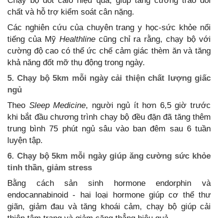
Chạy bộ đốt calo hiệu quả, giúp tăng cường trao đổi
chất và hỗ trợ kiểm soát cân nặng.
Các nghiên cứu của chuyên trang y học-sức khỏe nổi
tiếng của Mỹ
Healthline
cũng chỉ ra rằng, chạy bộ với
cường độ cao có thể ức chế cảm giác thèm ăn và tăng
khả năng đốt mỡ thụ động trong ngày.
5. Chạy bộ 5km mỗi ngày cải thiện chất lượng giấc
ngủ
Theo
Sleep Medicine
, người ngủ ít hơn 6,5 giờ trước
khi bắt đầu chương trình chạy bộ đều đặn đã tăng thêm
trung bình 75 phút ngủ sâu vào ban đêm sau 6 tuần
luyện tập.
6. Chạy bộ 5km mỗi ngày giúp ăng cường sức khỏe
tinh thần, giảm stress
Bằng cách sản sinh hormone endorphin và
endocannabinoid - hai loại hormone giúp cơ thể thư
giãn, giảm đau và tăng khoái cảm, chạy bộ giúp cải