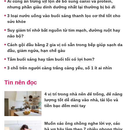
Ai cũng ăn trứng vịt lộn để bổ sung canxi và protein,
nhưng phần giàu dinh dưỡng nhất lại thường bị bỏ đi
3 loại nước uống vào buổi sáng thanh lọc cơ thể tốt cho
sức khỏe
Suy giảm trí nhớ bắt nguồn từ tim mạch, đường ruột hay
não bộ?
Cách gội đầu bằng 2 gia vị có sẵn trong bếp giúp sạch da
đầu, giảm ngứa, hạn chế gàu
Tắm buổi sáng hay tắm buổi tối có lợi hơn?
3 chỗ trên người càng trắng càng yếu, số 1 ít ai nhìn
Tin nên đọc
4 vị trí trong nhà nên để trống, để năng
lượng tốt dễ dàng vào nhà, tài lộc và
tiền bạc đếm mỏi tay
Muốn các ông chồng nghe lời vợ, các
bà vợ hãy làm theo 7 chiêu phong thủy