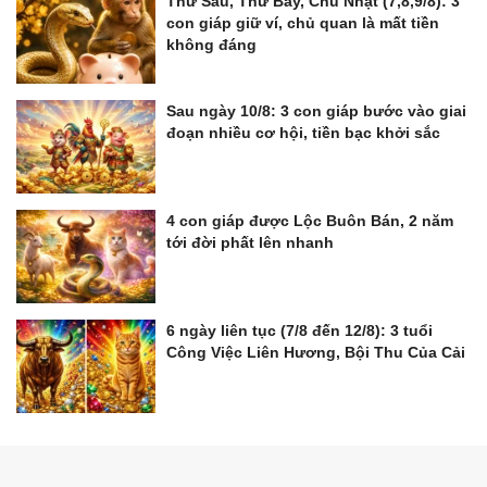
Thứ Sáu, Thứ Bảy, Chủ Nhật (7,8,9/8): 3
con giáp giữ ví, chủ quan là mất tiền
không đáng
Sau ngày 10/8: 3 con giáp bước vào giai
đoạn nhiều cơ hội, tiền bạc khởi sắc
4 con giáp được Lộc Buôn Bán, 2 năm
tới đời phất lên nhanh
6 ngày liên tục (7/8 đến 12/8): 3 tuổi
Công Việc Liên Hương, Bội Thu Của Cải