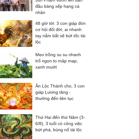
Jun Phạm vươn lên dẫn
đầu bảng xếp hạng cá
nhân
48 giờ tới: 3 con giáp đón
cơ hội đổi đời, ai nhanh
tay nắm bắt sẽ bứt tốc tài
lộc
Mẹo trồng su su nhanh
trổ ngọn to mập mạp,
xanh mướt
Ăn Lộc Thánh cho, 3 con
giáp Lương tăng -
thưởng đến liên tục
Thứ Hai đến thứ Năm (3-
6/8), 3 tuổi có công việc
bứt phá, bùng nổ tài lộc