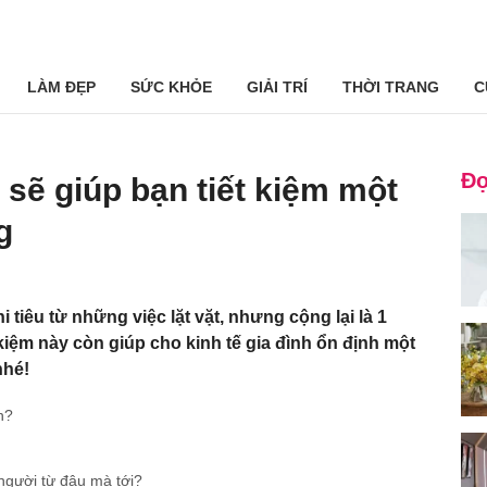
LÀM ĐẸP
SỨC KHỎE
GIẢI TRÍ
THỜI TRANG
C
Đọ
 sẽ giúp bạn tiết kiệm một
g
i tiêu từ những việc lặt vặt, nhưng cộng lại là 1
kiệm này còn giúp cho kinh tế gia đình ổn định một
nhé!
n?
 người từ đâu mà tới?