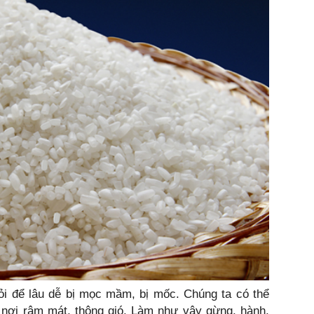
tỏi để lâu dễ bị mọc mầm, bị mốc. Chúng ta có thể
 nơi râm mát, thông gió. Làm như vậy gừng, hành,