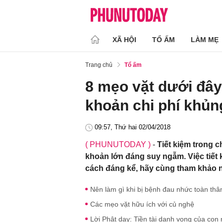
XÃ HỘI
TỔ ẤM
LÀM MẸ
Trang chủ
Tổ ấm
8 mẹo vặt dưới đây
khoản chi phí khủn
09:57, Thứ hai 02/04/2018
( PHUNUTODAY )
-
Tiết kiệm trong ch
khoản lớn đáng suy ngẫm. Việc tiết 
cách đáng kể, hãy cùng tham khảo 
Nên làm gì khi bị bệnh đau nhức toàn thâ
Các mẹo vặt hữu ích với củ nghệ
Lời Phật dạy: Tiền tài danh vọng của con