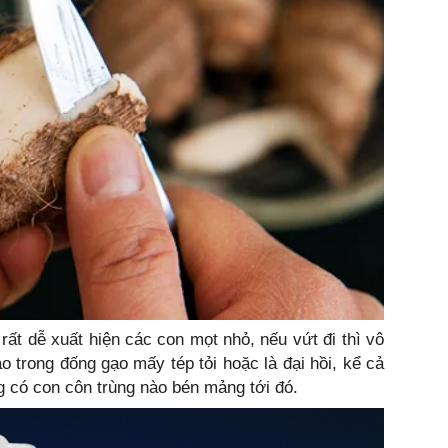
 rất dễ xuất hiện các con mọt nhỏ, nếu vứt đi thì vô
o trong đống gạo mấy tép tỏi hoặc là đại hồi, kể cả
 có con côn trùng nào bén mảng tới đó.