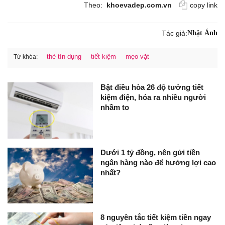
Theo:
khoevadep.com.vn
copy link
Tác giả:
Nhật Ánh
thẻ tín dụng
tiết kiệm
mẹo vặt
Từ khóa:
Bật điều hòa 26 độ tưởng tiết
kiệm điện, hóa ra nhiều người
nhầm to
Dưới 1 tỷ đồng, nên gửi tiền
ngân hàng nào để hưởng lợi cao
nhất?
8 nguyên tắc tiết kiệm tiền ngay