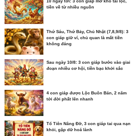
10 ngày tới: 3 con giáp mở kho tài lộc,
tiền về từ nhiều nguồn
Thứ Sáu, Thứ Bảy, Chủ Nhật (7,8,9/8): 3
con giáp giữ ví, chủ quan là mất tiền
không đáng
Sau ngày 10/8: 3 con giáp bước vào giai
đoạn nhiều cơ hội, tiền bạc khởi sắc
4 con giáp được Lộc Buôn Bán, 2 năm
tới đời phất lên nhanh
Tổ Tiên Nâng Đỡ, 3 con giáp tai qua nạn
khỏi, gặp dữ hoá lành