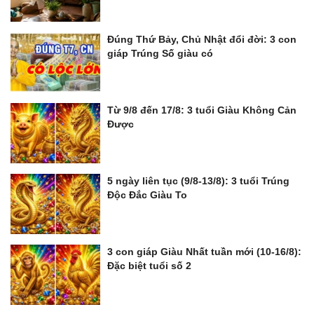
Đúng Thứ Bảy, Chủ Nhật đổi đời: 3 con
giáp Trúng Số giàu có
Từ 9/8 đến 17/8: 3 tuổi Giàu Không Cản
Được
5 ngày liên tục (9/8-13/8): 3 tuổi Trúng
Độc Đắc Giàu To
3 con giáp Giàu Nhất tuần mới (10-16/8):
Đặc biệt tuổi số 2