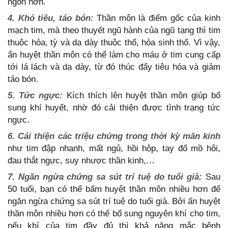
ngon hơn.
4. Khó tiêu, táo bón:
Thần môn là điểm gốc của kinh
mạch tim, mà theo thuyết ngũ hành của ngũ tạng thì tim
thuộc hỏa, tỳ và dạ dày thuộc thổ, hỏa sinh thổ. Vì vậy,
ấn huyệt thần môn có thể làm cho máu ở tim cung cấp
tới lá lách và dạ dày, từ đó thúc đẩy tiêu hóa và giảm
táo bón.
5. Tức ngực:
Kích thích lên huyệt thần môn giúp bổ
sung khí huyết, nhờ đó cải thiện được tình trạng tức
ngực.
6. Cải thiện các triệu chứng trong thời kỳ mãn kinh
như tim đập nhanh, mất ngủ, hồi hộp, tay đổ mồ hôi,
đau thắt ngực, suy nhược thần kinh,…
7. Ngăn ngừa chứng sa sút trí tuệ do tuổi già:
Sau
50 tuổi, bạn có thể bấm huyệt thần môn nhiều hơn để
ngăn ngừa chứng sa sút trí tuệ do tuổi già. Bởi ấn huyệt
thần môn nhiều hơn có thể bổ sung nguyên khí cho tim,
nếu khí của tim đầy đủ thì khả năng mắc bệnh