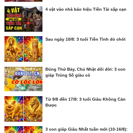
4 vật vào nhà báo hiệu Tiền Tài sắp cạn
Sau ngày 10/8: 3 tuổi Tiền Tình đỏ chót
Đúng Thứ Bảy, Chủ Nhật đổi đời: 3 con
giáp Trúng Số giàu có
Từ 9/8 đến 17/8: 3 tuổi Giàu Không Cản
Được
3 con giáp Giàu Nhất tuần mới (10-16/8):