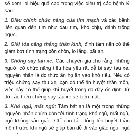
sẽ đem lại hiệu quả cao trong việc điều trị các bệnh lý
sau:
1. Điều chỉnh chức năng của tim mạch
và các bệnh
liên quan đến tim như đau tim, khó chịu, đánh trống
ngực.
2. Giải tỏa căng thẳng thần kinh,
định tâm nên có thể
giảm bớt tình trạng bồn chồn, lo lắng, bất an.
3. Chống say tàu xe:
Các chuyên gia cho rằng, những
người có chức năng tiêu hóa yếu rất dễ bị say tàu xe,
nguyên nhân là do thức ăn họ ăn vào khó tiêu. Nếu có
triệu chứng say tàu xe, bạn có thể ấn huyệt thần môn,
việc này có thể giúp khí huyết trong dạ dày ổn định, từ
đó các triệu chứng say tàu xe sẽ biến mất.
3. Khó ngủ, mất ngủ:
Tâm bất an là một trong những
nguyên nhân chính dẫn tới tình trạng khó ngủ, mất ngủ,
ngủ không sâu giấc. Chỉ cần tác động lên huyệt thần
môn trước khi ngủ sẽ giúp bạn dễ đi vào giấc ngủ, ngủ