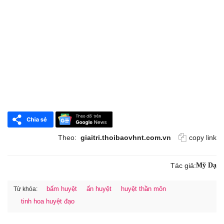
Theo:
giaitri.thoibaovhnt.com.vn
copy link
Tác giả:
Mỹ Dạ
bấm huyệt
ấn huyệt
huyệt thần môn
Từ khóa:
tinh hoa huyệt đạo