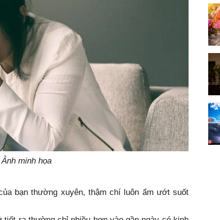
Ảnh minh họa
 của bạn thường xuyên, thậm chí luôn ẩm ướt suốt
ữ tiết ra thường chỉ nhiều hơn vào gần ngày có kinh