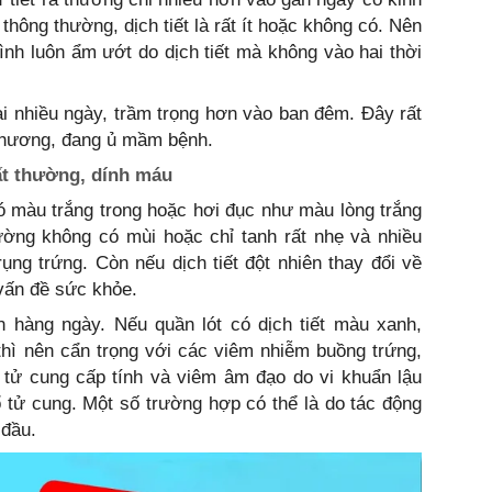
thông thường, dịch tiết là rất ít hoặc không có. Nên
nh luôn ẩm ướt do dịch tiết mà không vào hai thời
dài nhiều ngày, trầm trọng hơn vào ban đêm. Đây rất
n thương, đang ủ mầm bệnh.
bất thường, dính máu
ó màu trắng trong hoặc hơi đục như màu lòng trắng
ờng không có mùi hoặc chỉ tanh rất nhẹ và nhiều
ụng trứng. Còn nếu dịch tiết đột nhiên thay đổi về
 vấn đề sức khỏe.
n hàng ngày. Nếu quần lót có dịch tiết màu xanh,
hì nên cẩn trọng với các viêm nhiễm buồng trứng,
 tử cung cấp tính và viêm âm đạo do vi khuẩn lậu
 tử cung. Một số trường hợp có thể là do tác động
 đầu.