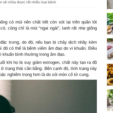
n sẽ chữa được rất nhiều loại bệnh
ng có mùi nên chất tiết còn sót lại trên quần lót
ó, cũng chỉ là mùi “ngai ngái”, tanh rất nhẹ giống
đặc trưng, do đó, nếu bạn bị chảy dịch nhầy kèm
hì đó có thể là bệnh viêm âm đạo do vi khuẩn. Điều
i khuẩn bình thường trong âm đạo.
uổi khi họ bị suy giảm estrogen, chất này tạo ra độ
 ở trạng thái cân bằng. Bên cạnh đó, tình trạng này
hoặc nghiêm trọng hơn là do xói mòn cổ tử cung.