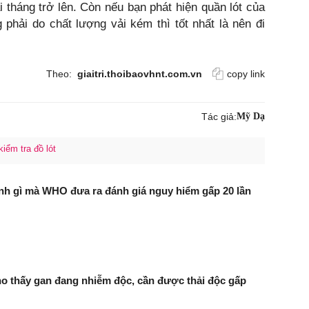
 tháng trở lên. Còn nếu bạn phát hiện quần lót của
phải do chất lượng vải kém thì tốt nhất là nên đi
Theo:
giaitri.thoibaovhnt.com.vn
copy link
Tác giả:
Mỹ Dạ
kiểm tra đồ lót
nh gì mà WHO đưa ra đánh giá nguy hiểm gấp 20 lần
ho thấy gan đang nhiễm độc, cần được thải độc gấp