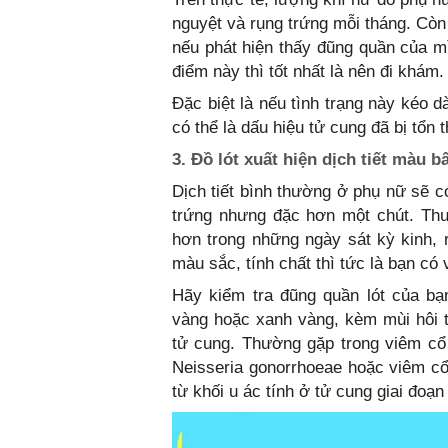
nguyệt và rụng trứng mỗi tháng. Còn 
nếu phát hiện thấy đũng quần của mì
điểm này thì tốt nhất là nên đi khám.
Đặc biệt là nếu tình trạng này kéo 
có thể là dấu hiệu tử cung đã bị tổ
3. Đồ lót xuất hiện dịch tiết màu 
Dịch tiết bình thường ở phụ nữ sẽ c
trứng nhưng đặc hơn một chút. Thư
hơn trong những ngày sát kỳ kinh, r
màu sắc, tính chất thì tức là bạn có
Hãy kiểm tra đũng quần lót của bạ
vàng hoặc xanh vàng, kèm mùi hôi t
tử cung. Thường gặp trong viêm cổ
Neisseria gonorrhoeae hoặc viêm cổ
từ khối u ác tính ở tử cung giai đoạn