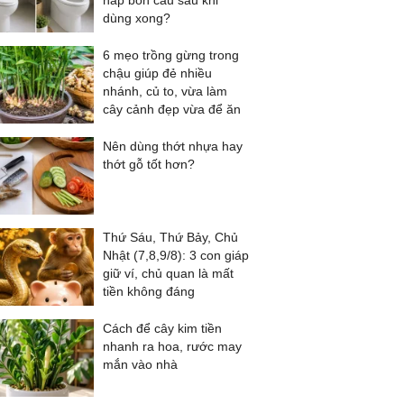
nắp bồn cầu sau khi
dùng xong?
6 mẹo trồng gừng trong
chậu giúp đẻ nhiều
nhánh, củ to, vừa làm
cây cảnh đẹp vừa để ăn
Nên dùng thớt nhựa hay
thớt gỗ tốt hơn?
Thứ Sáu, Thứ Bảy, Chủ
Nhật (7,8,9/8): 3 con giáp
giữ ví, chủ quan là mất
tiền không đáng
Cách để cây kim tiền
nhanh ra hoa, rước may
mắn vào nhà