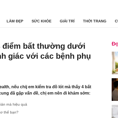
LÀM ĐẸP
SỨC KHỎE
GIẢI TRÍ
THỜI TRANG
C
Đọ
 4 điểm bất thường dưới
nh giác với các bệnh phụ
th, nếu chij em kiểm tra đồ lót mà thấy 4 bất
ử cung đã gặp vấn đề, chị em nên đi khám sớm:
giản mà hiệu quả
 cơ thể bạn?