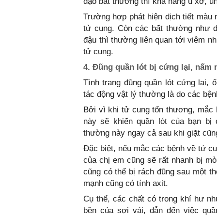
đạo bất thường thì khả năng u xơ, un
Trường hợp phát hiện dịch tiết màu 
tử cung. Còn các bất thường như dị
đậu thì thường liên quan tới viêm n
tử cung.
4. Đũng quần lót bị cứng lại, nấm
Tình trạng đũng quần lót cứng lại,
tác động vật lý thường là do các bện
Bởi vì khi tử cung tổn thương, mắc 
này sẽ khiến quần lót của bạn bị 
thường này ngay cả sau khi giặt cũn
Đặc biệt, nếu mắc các bệnh về tử cu
của chị em cũng sẽ rất nhanh bị mòn
cũng có thể bị rách đũng sau một t
mạnh cũng có tính axit.
Cụ thể, các chất có trong khí hư n
bền của sợi vải, dẫn đến việc quầ