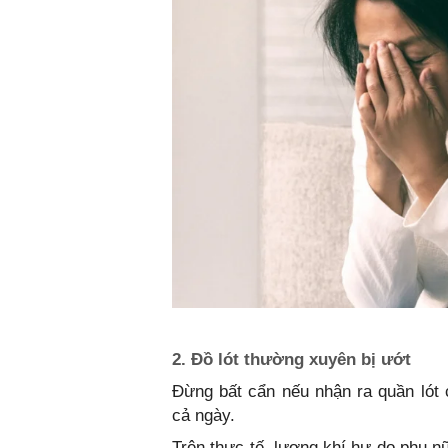
2. Đồ lót thường xuyên bị ướt
Đừng bất cẩn nếu nhận ra quần lót
cả ngày.
Trên thực tế, lượng khí hư do phụ n