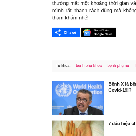
thường mất một khoảng thời gian vài
mình rất nhanh rách đũng mà không 
thăm khám nhé!
bệnh phụ khoa
bệnh phụ nữ
Từ khóa:
FaceBook
Bệnh X là bệ
Covid-19!?
7 dấu hiệu c