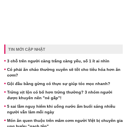
TIN MỚI CẬP NHẬT
3 chỗ trên người càng trắng càng yếu, số 1 ít ai nhìn
Có phải ăn cháo thường xuyên sẽ tốt cho tiêu hóa hơn ăn
cơm?
Gội đầu bằng gừng có thực sự giúp tóc mọc nhanh?
Trứng vịt lộn có bổ hơn trứng thường? 3 nhóm người
được khuyên nên "né gấp"!
5 sai lầm nguy hiểm khi uống nước ấm buổi sáng nhiều
người vẫn làm mỗi ngày
Món ăn quen thuộc trên mâm cơm người Việt bị chuyên gia
ung bướu "gạch tên"