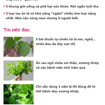
3 khung giờ uống cà phê hại sức khỏe: Rút ngắn tuổi thọ
3 loại rau ăn lá có khả năng "ngậm" nhiều kim loại nặng
nhất: Nhà nào cũng mua nhưng ít người biết
Tin nên đọc
5 bài thuốc tự nhiên từ lá mơ, nghệ...
chữa đau dạ dày cực tốt
Ăn rau ngổ chữa sỏi thận, xương khởp
và các bệnh mãn tính hiệu quả
Chỉ cần dùng 1 nắm lá lốt dùng để trị
dứt bệnh đau xương khớp