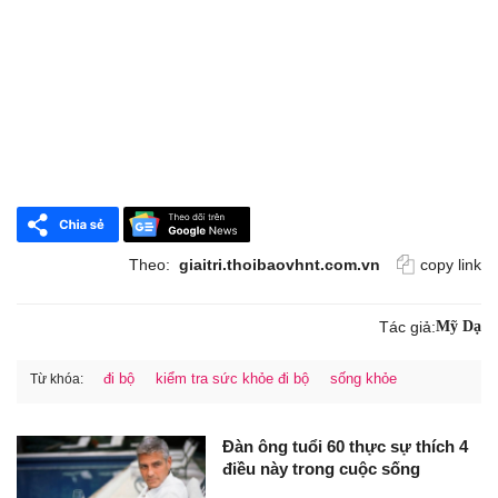
Theo:
giaitri.thoibaovhnt.com.vn
copy link
Tác giả:
Mỹ Dạ
đi bộ
kiểm tra sức khỏe đi bộ
sống khỏe
Từ khóa:
Đàn ông tuổi 60 thực sự thích 4
điều này trong cuộc sống